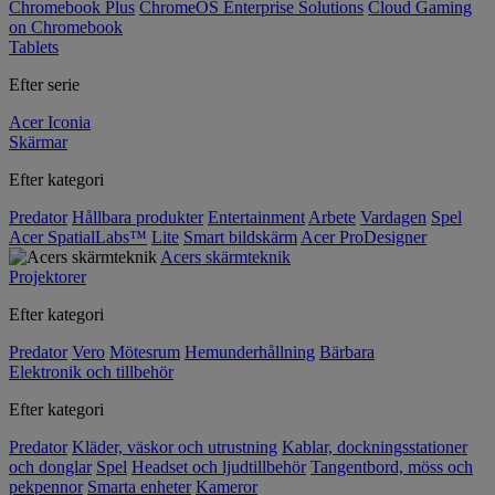
Chromebook Plus
ChromeOS Enterprise Solutions
Cloud Gaming
on Chromebook
Tablets
Efter serie
Acer Iconia
Skärmar
Efter kategori
Predator
Hållbara produkter
Entertainment
Arbete
Vardagen
Spel
Acer SpatialLabs™
Lite
Smart bildskärm
Acer ProDesigner
Acers skärmteknik
Projektorer
Efter kategori
Predator
Vero
Mötesrum
Hemunderhållning
Bärbara
Elektronik och tillbehör
Efter kategori
Predator
Kläder, väskor och utrustning
Kablar, dockningsstationer
och donglar
Spel
Headset och ljudtillbehör
Tangentbord, möss och
pekpennor
Smarta enheter
Kameror