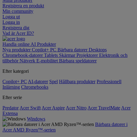
Mina produkter
Registrera en produkt
Min community
Logga ut
Logga in
Registrera dig
Vad är Acer ID?
Handla online
AI
Produkter
Nya produkter
Copilot+ PC
Bärbara datorer
Desktops
Chromebook-datorer
Tablets
Skärmar
Projektorer
Elektronik och
tillbehör
Nätverk
E-mobilitet
Bärbara speldatorer
Efter kategori
Copilot+ PC
AI-datorer
Spel
Hållbara produkter
Professionell
Inlärning
Chromebooks
Efter serie
Predator
Acer Swift
Acer Aspire
Acer Nitro
Acer TravelMate
Acer
Extensa
Windows
Bärbara datorer i
Acer AMD Ryzen™-serien