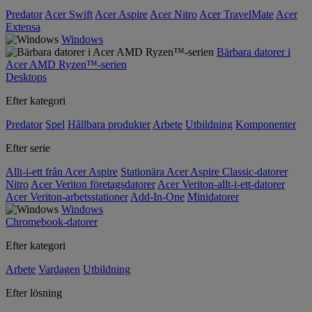
Predator
Acer Swift
Acer Aspire
Acer Nitro
Acer TravelMate
Acer
Extensa
Windows
Bärbara datorer i
Acer AMD Ryzen™-serien
Desktops
Efter kategori
Predator
Spel
Hållbara produkter
Arbete
Utbildning
Komponenter
Efter serie
Allt-i-ett från Acer Aspire
Stationära Acer Aspire Classic-datorer
Nitro
Acer Veriton företagsdatorer
Acer Veriton-allt-i-ett-datorer
Acer Veriton-arbetsstationer
Add-In-One
Minidatorer
Windows
Chromebook-datorer
Efter kategori
Arbete
Vardagen
Utbildning
Efter lösning