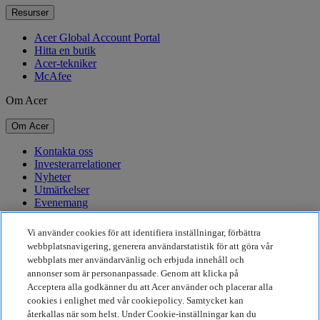
Resurser
Acer Global Account Portal
Hitta en butik
Acer-tekniker
McAfee
Om Acer
Om Acer
Kontakta oss
Investerarrelationer
Nyheter
Utmärkelser
Evenemang
Hållbarhet
Vi använder cookies för att identifiera inställningar, förbättra
webbplatsnavigering, generera användarstatistik för att göra vår
Hållbarhet
webbplats mer användarvänlig och erbjuda innehåll och
annonser som är personanpassade. Genom att klicka på
Företagets sociala ansvar
Acceptera alla godkänner du att Acer använder och placerar alla
Produktens koldioxidutsläpp
cookies i enlighet med vår cookiepolicy. Samtycket kan
Project Humanity
återkallas när som helst. Under Cookie-inställningar kan du
Earthion