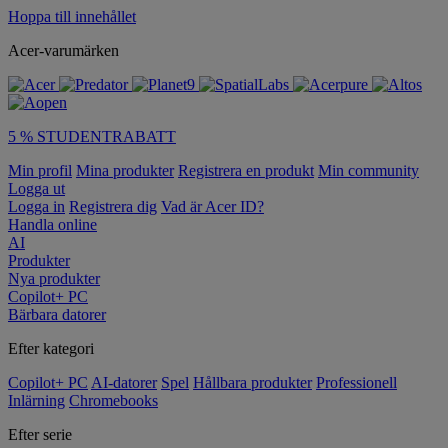
Hoppa till innehållet
Acer-varumärken
5 % STUDENTRABATT
Min profil
Mina produkter
Registrera en produkt
Min community
Logga ut
Logga in
Registrera dig
Vad är Acer ID?
Handla online
AI
Produkter
Nya produkter
Copilot+ PC
Bärbara datorer
Efter kategori
Copilot+ PC
AI-datorer
Spel
Hållbara produkter
Professionell
Inlärning
Chromebooks
Efter serie