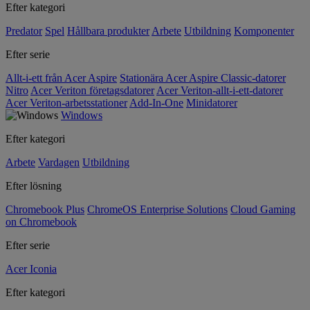
Efter kategori
Predator
Spel
Hållbara produkter
Arbete
Utbildning
Komponenter
Efter serie
Allt-i-ett från Acer Aspire
Stationära Acer Aspire Classic-datorer
Nitro
Acer Veriton företagsdatorer
Acer Veriton-allt-i-ett-datorer
Acer Veriton-arbetsstationer
Add-In-One
Minidatorer
Windows
Efter kategori
Arbete
Vardagen
Utbildning
Efter lösning
Chromebook Plus
ChromeOS Enterprise Solutions
Cloud Gaming
on Chromebook
Efter serie
Acer Iconia
Efter kategori