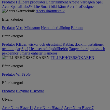
Predator
Hållbara produkter
Entertainment
Arbete
Vardagen
Spel
Acer SpatialLabs™
Lite
Smart bildskärm
Acer ProDesigner
Acers skärmteknik
Efter kategori
Predator
Vero
Mötesrum
Hemunderhållning
Bärbara
Efter kategori
Predator
Kläder, väskor och utrustning
Kablar, dockningsstationer
och donglar
Spel
Headset och ljudtillbehör
Tangentbord, möss och
pekpennor
Smarta enheter
Kameror
TILLBEHÖRSSÖKAREN
Efter kategori
Predator
Wi-Fi
5G
Efter kategori
Predator
Elcyklar
Elskotrar
Utvald
Acer Nitro Blaze 11
Acer Nitro Blaze 8
Acer Nitro Blaze 7