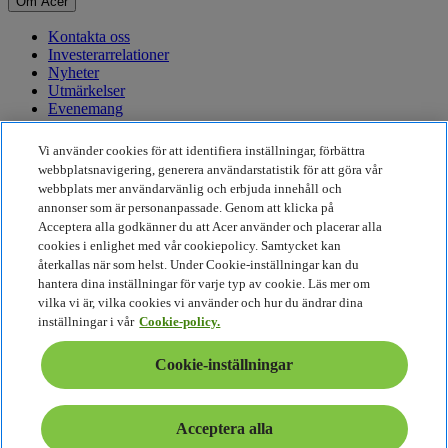
Om Acer
Kontakta oss
Investerarrelationer
Nyheter
Utmärkelser
Evenemang
Hållbarhet
Vi använder cookies för att identifiera inställningar, förbättra
webbplatsnavigering, generera användarstatistik för att göra vår
Hållbarhet
webbplats mer användarvänlig och erbjuda innehåll och
annonser som är personanpassade. Genom att klicka på
Företagets sociala ansvar
Acceptera alla godkänner du att Acer använder och placerar alla
Produktens koldioxidutsläpp
cookies i enlighet med vår cookiepolicy. Samtycket kan
Project Humanity
återkallas när som helst. Under Cookie-inställningar kan du
Earthion
hantera dina inställningar för varje typ av cookie. Läs mer om
Integritetspolicy
vilka vi är, vilka cookies vi använder och hur du ändrar dina
Cookiepolicy
inställningar i vår
Cookie-policy.
Juridisk information
Ytterligare juridisk information
Cookie-inställningar
Tillgänglighetspolicy
Cookie-inställningar
Sverige - Svenska
Acceptera alla
© 2026 Acer Inc.