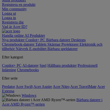
Mina produkter
Registrera en produkt
Min community
Logga ut
Logga in
Registrera dig
Vad är Acer ID?
Handla online
AI
Produkter
Nya produkter
Copilot+ PC
Bärbara datorer
Desktops
Chromebook-datorer
Tablets
Skärmar
Projektorer
Elektronik och
tillbehör
Nätverk
E-mobilitet
Bärbara speldatorer
Efter kategori
Copilot+ PC
AI-datorer
Spel
Hållbara produkter
Professionell
Inlärning
Chromebooks
Efter serie
Predator
Acer Swift
Acer Aspire
Acer Nitro
Acer TravelMate
Acer
Extensa
Windows
Bärbara datorer i
Acer AMD Ryzen™-serien