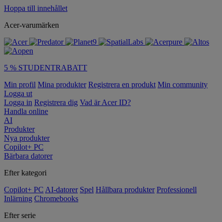
Hoppa till innehållet
Acer-varumärken
5 % STUDENTRABATT
Min profil
Mina produkter
Registrera en produkt
Min community
Logga ut
Logga in
Registrera dig
Vad är Acer ID?
Handla online
AI
Produkter
Nya produkter
Copilot+ PC
Bärbara datorer
Efter kategori
Copilot+ PC
AI-datorer
Spel
Hållbara produkter
Professionell
Inlärning
Chromebooks
Efter serie