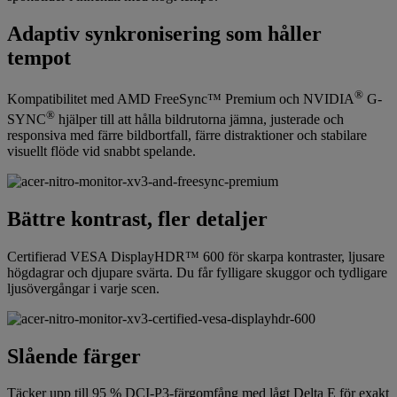
Adaptiv synkronisering som håller
tempot
®
Kompatibilitet med AMD FreeSync™ Premium och NVIDIA
G-
®
SYNC
hjälper till att hålla bildrutorna jämna, justerade och
responsiva med färre bildbortfall, färre distraktioner och stabilare
visuellt flöde vid snabbt spelande.
Bättre kontrast, fler detaljer
Certifierad VESA DisplayHDR™ 600 för skarpa kontraster, ljusare
högdagrar och djupare svärta. Du får fylligare skuggor och tydligare
ljusövergångar i varje scen.
Slående färger
Täcker upp till 95 % DCI-P3-färgomfång med lågt Delta E för exakt