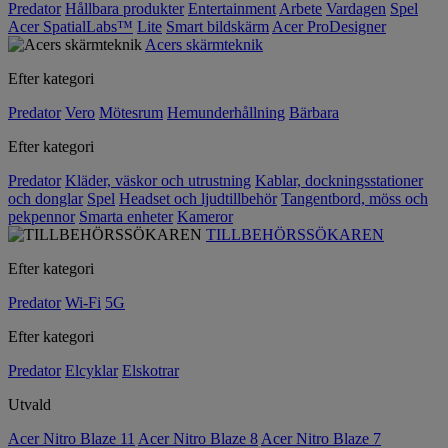
Predator
Hållbara produkter
Entertainment
Arbete
Vardagen
Spel
Acer SpatialLabs™
Lite
Smart bildskärm
Acer ProDesigner
Acers skärmteknik
Efter kategori
Predator
Vero
Mötesrum
Hemunderhållning
Bärbara
Efter kategori
Predator
Kläder, väskor och utrustning
Kablar, dockningsstationer
och donglar
Spel
Headset och ljudtillbehör
Tangentbord, möss och
pekpennor
Smarta enheter
Kameror
TILLBEHÖRSSÖKAREN
Efter kategori
Predator
Wi-Fi
5G
Efter kategori
Predator
Elcyklar
Elskotrar
Utvald
Acer Nitro Blaze 11
Acer Nitro Blaze 8
Acer Nitro Blaze 7