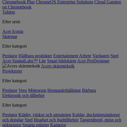
Chromebook Plus
ChromeOS Enterprise Solutions
Cloud Gaming
on Chromebook
Tablets
Efter serie
Acer Iconia
Skärmar
Efter kategori
Predator
Hållbara produkter
Entertainment
Arbete
Vardagen
Spel
Acer SpatialLabs™
Lite
Smart bildskärm
Acer ProDesigner
Acers skärmteknik
Projektorer
Efter kategori
Predator
Vero
Mötesrum
Hemunderhållning
Bärbara
Elektronik och tillbehör
Efter kategori
Predator
Kläder, väskor och utrustning
Kablar, dockningsstationer
och donglar
Spel
Headset och ljudtillbehör
Tangentbord, möss och
pekpennor
Smarta enheter
Kameror