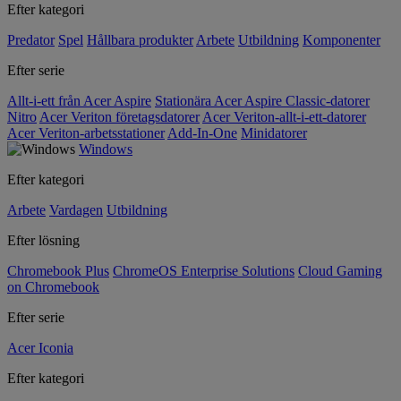
Efter kategori
Predator
Spel
Hållbara produkter
Arbete
Utbildning
Komponenter
Efter serie
Allt-i-ett från Acer Aspire
Stationära Acer Aspire Classic-datorer
Nitro
Acer Veriton företagsdatorer
Acer Veriton-allt-i-ett-datorer
Acer Veriton-arbetsstationer
Add-In-One
Minidatorer
Windows
Efter kategori
Arbete
Vardagen
Utbildning
Efter lösning
Chromebook Plus
ChromeOS Enterprise Solutions
Cloud Gaming
on Chromebook
Efter serie
Acer Iconia
Efter kategori