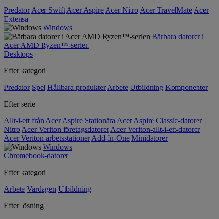
Predator
Acer Swift
Acer Aspire
Acer Nitro
Acer TravelMate
Acer
Extensa
Windows
Bärbara datorer i
Acer AMD Ryzen™-serien
Desktops
Efter kategori
Predator
Spel
Hållbara produkter
Arbete
Utbildning
Komponenter
Efter serie
Allt-i-ett från Acer Aspire
Stationära Acer Aspire Classic-datorer
Nitro
Acer Veriton företagsdatorer
Acer Veriton-allt-i-ett-datorer
Acer Veriton-arbetsstationer
Add-In-One
Minidatorer
Windows
Chromebook-datorer
Efter kategori
Arbete
Vardagen
Utbildning
Efter lösning