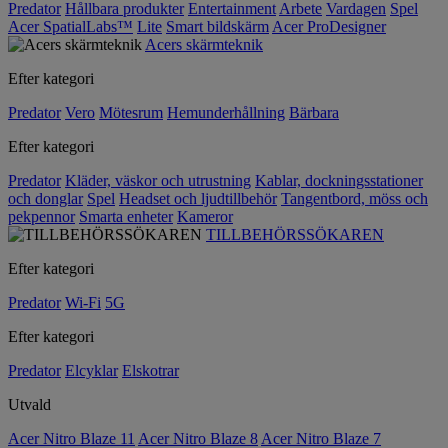
Predator
Hållbara produkter
Entertainment
Arbete
Vardagen
Spel
Acer SpatialLabs™
Lite
Smart bildskärm
Acer ProDesigner
Acers skärmteknik
Efter kategori
Predator
Vero
Mötesrum
Hemunderhållning
Bärbara
Efter kategori
Predator
Kläder, väskor och utrustning
Kablar, dockningsstationer
och donglar
Spel
Headset och ljudtillbehör
Tangentbord, möss och
pekpennor
Smarta enheter
Kameror
TILLBEHÖRSSÖKAREN
Efter kategori
Predator
Wi-Fi
5G
Efter kategori
Predator
Elcyklar
Elskotrar
Utvald
Acer Nitro Blaze 11
Acer Nitro Blaze 8
Acer Nitro Blaze 7