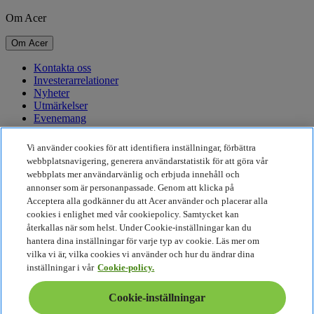
Om Acer
Om Acer
Kontakta oss
Investerarrelationer
Nyheter
Utmärkelser
Evenemang
Hållbarhet
Vi använder cookies för att identifiera inställningar, förbättra
webbplatsnavigering, generera användarstatistik för att göra vår
Hållbarhet
webbplats mer användarvänlig och erbjuda innehåll och
annonser som är personanpassade. Genom att klicka på
Företagets sociala ansvar
Acceptera alla godkänner du att Acer använder och placerar alla
Produktens koldioxidutsläpp
cookies i enlighet med vår cookiepolicy. Samtycket kan
Project Humanity
återkallas när som helst. Under Cookie-inställningar kan du
Earthion
hantera dina inställningar för varje typ av cookie. Läs mer om
Integritetspolicy
vilka vi är, vilka cookies vi använder och hur du ändrar dina
Cookiepolicy
inställningar i vår
Cookie-policy.
Juridisk information
Ytterligare juridisk information
Cookie-inställningar
Tillgänglighetspolicy