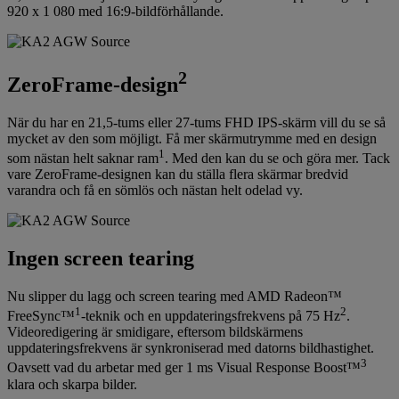
920 x 1 080 med 16:9-bildförhållande.
2
ZeroFrame-design
När du har en 21,5-tums eller 27-tums FHD IPS-skärm vill du se så
mycket av den som möjligt. Få mer skärmutrymme med en design
1
som nästan helt saknar ram
. Med den kan du se och göra mer. Tack
vare ZeroFrame-designen kan du ställa flera skärmar bredvid
varandra och få en sömlös och nästan helt odelad vy.
Ingen screen tearing
Nu slipper du lagg och screen tearing med AMD Radeon™
1
2
FreeSync™
-teknik och en uppdateringsfrekvens på 75 Hz
.
Videoredigering är smidigare, eftersom bildskärmens
uppdateringsfrekvens är synkroniserad med datorns bildhastighet.
3
Oavsett vad du arbetar med ger 1 ms Visual Response Boost™
klara och skarpa bilder.