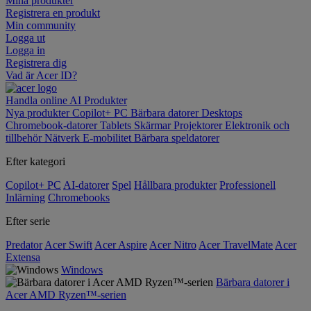
Mina produkter
Registrera en produkt
Min community
Logga ut
Logga in
Registrera dig
Vad är Acer ID?
Handla online
AI
Produkter
Nya produkter
Copilot+ PC
Bärbara datorer
Desktops
Chromebook-datorer
Tablets
Skärmar
Projektorer
Elektronik och
tillbehör
Nätverk
E-mobilitet
Bärbara speldatorer
Efter kategori
Copilot+ PC
AI-datorer
Spel
Hållbara produkter
Professionell
Inlärning
Chromebooks
Efter serie
Predator
Acer Swift
Acer Aspire
Acer Nitro
Acer TravelMate
Acer
Extensa
Windows
Bärbara datorer i
Acer AMD Ryzen™-serien