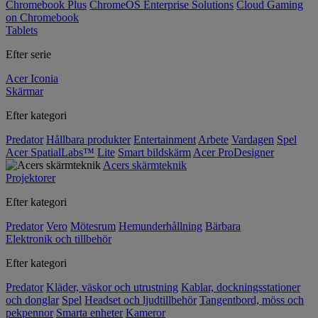
Chromebook Plus
ChromeOS Enterprise Solutions
Cloud Gaming
on Chromebook
Tablets
Efter serie
Acer Iconia
Skärmar
Efter kategori
Predator
Hållbara produkter
Entertainment
Arbete
Vardagen
Spel
Acer SpatialLabs™
Lite
Smart bildskärm
Acer ProDesigner
Acers skärmteknik
Projektorer
Efter kategori
Predator
Vero
Mötesrum
Hemunderhållning
Bärbara
Elektronik och tillbehör
Efter kategori
Predator
Kläder, väskor och utrustning
Kablar, dockningsstationer
och donglar
Spel
Headset och ljudtillbehör
Tangentbord, möss och
pekpennor
Smarta enheter
Kameror