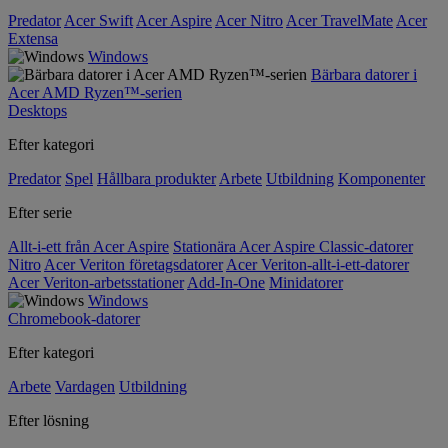
Predator
Acer Swift
Acer Aspire
Acer Nitro
Acer TravelMate
Acer
Extensa
Windows
Bärbara datorer i
Acer AMD Ryzen™-serien
Desktops
Efter kategori
Predator
Spel
Hållbara produkter
Arbete
Utbildning
Komponenter
Efter serie
Allt-i-ett från Acer Aspire
Stationära Acer Aspire Classic-datorer
Nitro
Acer Veriton företagsdatorer
Acer Veriton-allt-i-ett-datorer
Acer Veriton-arbetsstationer
Add-In-One
Minidatorer
Windows
Chromebook-datorer
Efter kategori
Arbete
Vardagen
Utbildning
Efter lösning