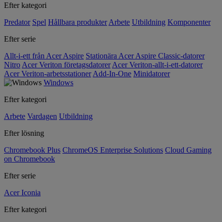
Efter kategori
Predator
Spel
Hållbara produkter
Arbete
Utbildning
Komponenter
Efter serie
Allt-i-ett från Acer Aspire
Stationära Acer Aspire Classic-datorer
Nitro
Acer Veriton företagsdatorer
Acer Veriton-allt-i-ett-datorer
Acer Veriton-arbetsstationer
Add-In-One
Minidatorer
Windows
Efter kategori
Arbete
Vardagen
Utbildning
Efter lösning
Chromebook Plus
ChromeOS Enterprise Solutions
Cloud Gaming
on Chromebook
Efter serie
Acer Iconia
Efter kategori