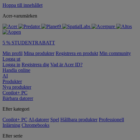
Hoppa till innehållet
Acer-varumärken
5 % STUDENTRABATT
Min profil
Mina produkter
Registrera en produkt
Min community
Logga ut
Logga in
Registrera dig
Vad är Acer ID?
Handla online
AI
Produkter
Nya produkter
Copilot+ PC
Bärbara datorer
Efter kategori
Copilot+ PC
AI-datorer
Spel
Hållbara produkter
Professionell
Inlärning
Chromebooks
Efter serie