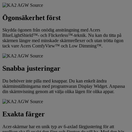
Ögonsäkerhet först
Skydda ögonen från onödig ansträngning med Acers
BlueLightShield™- och Flickerless™-teknik. Nu kan du titta på
skärmen längre med minskade skärmreflexer och utan trötta ögon
tack vare Acers ComfyView™ och Low Dimming™.
Snabba justeringar
Du behöver inte pilla med knappar. Du kan enkelt ändra
skärminställningarna med programvaran Display Widget. Anpassa
din skärmvisning genom att välja olika lägen för olika appar.
Exakta färger
Acer-skärmar har en unik typ av 6-axlad färgjustering för att
proffsen ska få exakt den färg och färgton de vill ha. Med den här