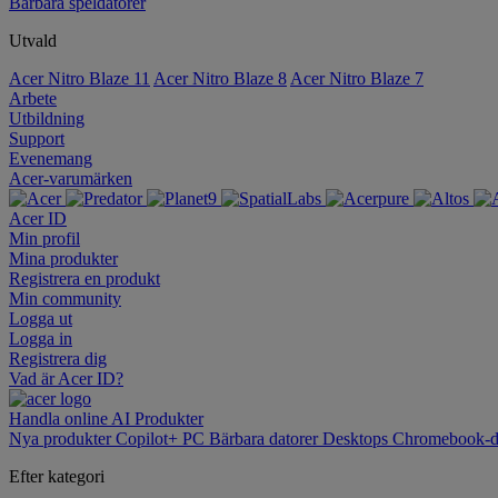
Bärbara speldatorer
Utvald
Acer Nitro Blaze 11
Acer Nitro Blaze 8
Acer Nitro Blaze 7
Arbete
Utbildning
Support
Evenemang
Acer-varumärken
Acer ID
Min profil
Mina produkter
Registrera en produkt
Min community
Logga ut
Logga in
Registrera dig
Vad är Acer ID?
Handla online
AI
Produkter
Nya produkter
Copilot+ PC
Bärbara datorer
Desktops
Chromebook-d
Efter kategori