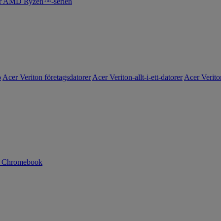
cer AMD Ryzen™-serien
o
Acer Veriton företagsdatorer
Acer Veriton-allt-i-ett-datorer
Acer Verito
n Chromebook