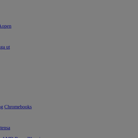
ga ut
ng
Chromebooks
tensa