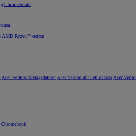
ng
Chromebooks
tensa
cer AMD Ryzen™-serien
o
Acer Veriton företagsdatorer
Acer Veriton-allt-i-ett-datorer
Acer Verito
n Chromebook