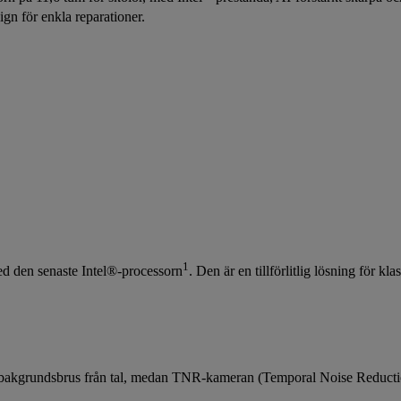
gn för enkla reparationer.
1
ed den senaste Intel®-processorn
. Den är en tillförlitlig lösning för 
t bakgrundsbrus från tal, medan TNR-kameran (Temporal Noise Reductio