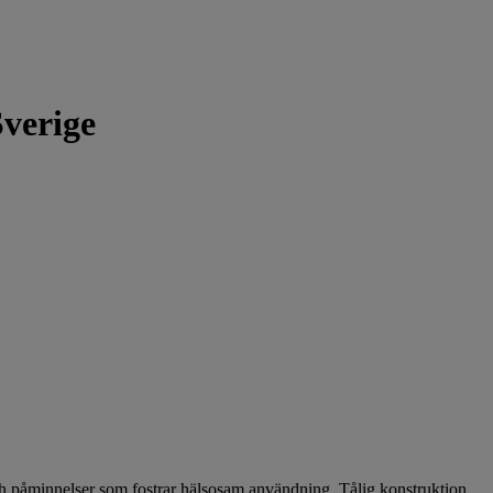
Sverige
ch påminnelser som fostrar hälsosam användning. Tålig konstruktion