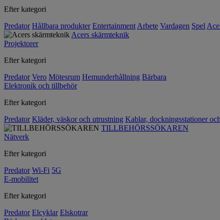
Efter kategori
Predator
Hållbara produkter
Entertainment
Arbete
Vardagen
Spel
Ace
Acers skärmteknik
Projektorer
Efter kategori
Predator
Vero
Mötesrum
Hemunderhållning
Bärbara
Elektronik och tillbehör
Efter kategori
Predator
Kläder, väskor och utrustning
Kablar, dockningsstationer oc
TILLBEHÖRSSÖKAREN
Nätverk
Efter kategori
Predator
Wi-Fi
5G
E-mobilitet
Efter kategori
Predator
Elcyklar
Elskotrar