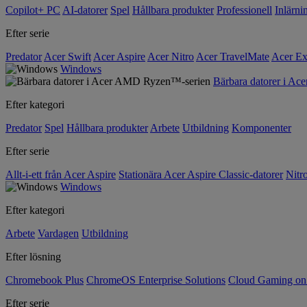
Copilot+ PC
AI-datorer
Spel
Hållbara produkter
Professionell
Inlärni
Efter serie
Predator
Acer Swift
Acer Aspire
Acer Nitro
Acer TravelMate
Acer Ex
Windows
Bärbara datorer i A
Efter kategori
Predator
Spel
Hållbara produkter
Arbete
Utbildning
Komponenter
Efter serie
Allt-i-ett från Acer Aspire
Stationära Acer Aspire Classic-datorer
Nitr
Windows
Efter kategori
Arbete
Vardagen
Utbildning
Efter lösning
Chromebook Plus
ChromeOS Enterprise Solutions
Cloud Gaming o
Efter serie