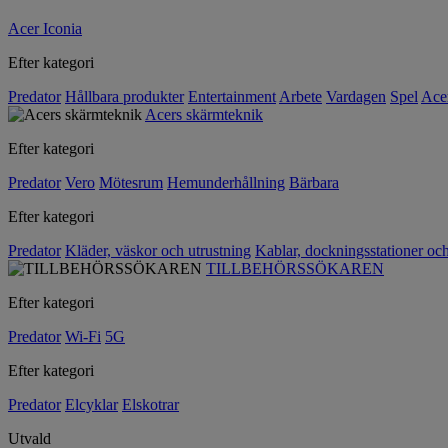
Acer Iconia
Efter kategori
Predator
Hållbara produkter
Entertainment
Arbete
Vardagen
Spel
Ace
Acers skärmteknik
Efter kategori
Predator
Vero
Mötesrum
Hemunderhållning
Bärbara
Efter kategori
Predator
Kläder, väskor och utrustning
Kablar, dockningsstationer oc
TILLBEHÖRSSÖKAREN
Efter kategori
Predator
Wi-Fi
5G
Efter kategori
Predator
Elcyklar
Elskotrar
Utvald