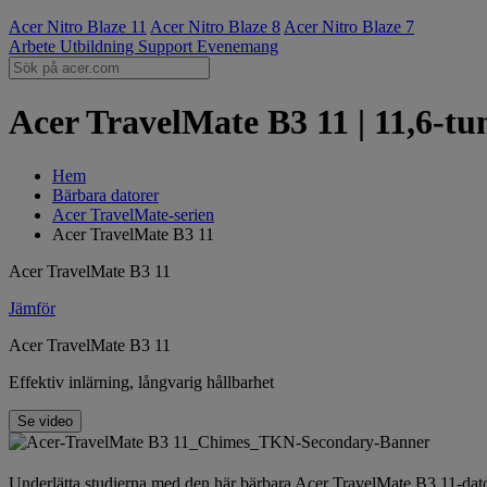
Acer Nitro Blaze 11
Acer Nitro Blaze 8
Acer Nitro Blaze 7
Arbete
Utbildning
Support
Evenemang
Acer TravelMate B3 11 | 11,6-tum
Hem
Bärbara datorer
Acer TravelMate-serien
Acer TravelMate B3 11
Acer TravelMate B3 11
Jämför
Acer TravelMate B3 11
Effektiv inlärning, långvarig hållbarhet
Se video
Underlätta studierna med den här bärbara Acer TravelMate B3 11-dator