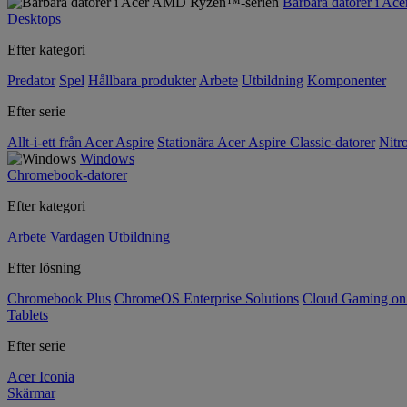
Bärbara datorer i A
Desktops
Efter kategori
Predator
Spel
Hållbara produkter
Arbete
Utbildning
Komponenter
Efter serie
Allt-i-ett från Acer Aspire
Stationära Acer Aspire Classic-datorer
Nitr
Windows
Chromebook-datorer
Efter kategori
Arbete
Vardagen
Utbildning
Efter lösning
Chromebook Plus
ChromeOS Enterprise Solutions
Cloud Gaming o
Tablets
Efter serie
Acer Iconia
Skärmar