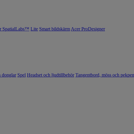
r SpatialLabs™
Lite
Smart bildskärm
Acer ProDesigner
h donglar
Spel
Headset och ljudtillbehör
Tangentbord, möss och pekpe