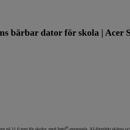
s bärbar dator för skola | Acer 
®
n på 11,6 tum för skolor, med Intel
-prestanda, AI-förstärkt skärpa o