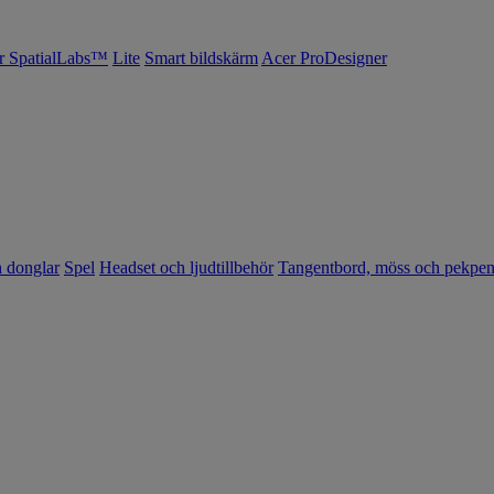
r SpatialLabs™
Lite
Smart bildskärm
Acer ProDesigner
h donglar
Spel
Headset och ljudtillbehör
Tangentbord, möss och pekpe