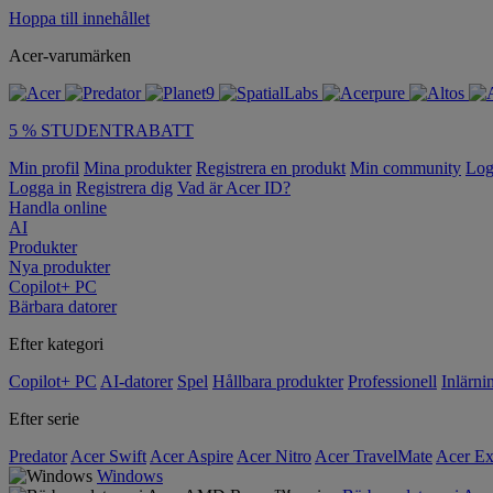
Hoppa till innehållet
Acer-varumärken
5 % STUDENTRABATT
Min profil
Mina produkter
Registrera en produkt
Min community
Log
Logga in
Registrera dig
Vad är Acer ID?
Handla online
AI
Produkter
Nya produkter
Copilot+ PC
Bärbara datorer
Efter kategori
Copilot+ PC
AI-datorer
Spel
Hållbara produkter
Professionell
Inlärni
Efter serie
Predator
Acer Swift
Acer Aspire
Acer Nitro
Acer TravelMate
Acer Ex
Windows