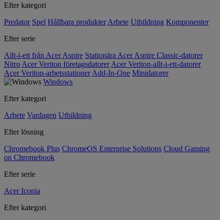
Efter kategori
Predator
Spel
Hållbara produkter
Arbete
Utbildning
Komponenter
Efter serie
Allt-i-ett från Acer Aspire
Stationära Acer Aspire Classic-datorer
Nitro
Acer Veriton företagsdatorer
Acer Veriton-allt-i-ett-datorer
Acer Veriton-arbetsstationer
Add-In-One
Minidatorer
Windows
Efter kategori
Arbete
Vardagen
Utbildning
Efter lösning
Chromebook Plus
ChromeOS Enterprise Solutions
Cloud Gaming
on Chromebook
Efter serie
Acer Iconia
Efter kategori