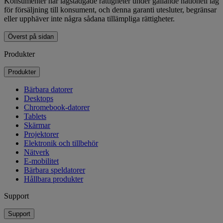
Konsumenter har lagstadgade rättigheter under gällande nationell lag
för försäljning till konsument, och denna garanti utesluter, begränsar
eller upphäver inte några sådana tillämpliga rättigheter.
Överst på sidan
Produkter
Produkter
Bärbara datorer
Desktops
Chromebook-datorer
Tablets
Skärmar
Projektorer
Elektronik och tillbehör
Nätverk
E-mobilitet
Bärbara speldatorer
Hållbara produkter
Support
Support