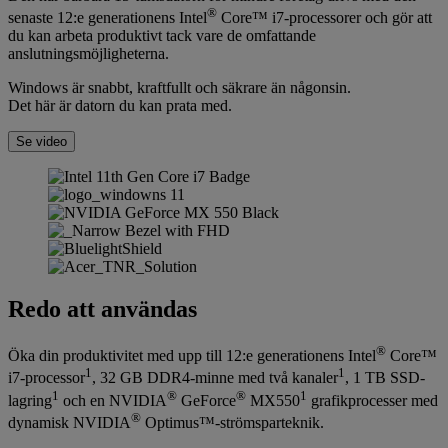
®
senaste 12:e generationens Intel
Core™ i7-processorer och gör att
du kan arbeta produktivt tack vare de omfattande
anslutningsmöjligheterna.
Windows är snabbt, kraftfullt och säkrare än någonsin.
Det här är datorn du kan prata med.
Se video
Redo att användas
®
Öka din produktivitet med upp till 12:e generationens Intel
Core™
1
1
i7-processor
, 32 GB DDR4-minne med två kanaler
, 1 TB SSD-
1
®
®
1
lagring
och en NVIDIA
GeForce
MX550
grafikprocesser med
®
dynamisk NVIDIA
Optimus™-strömsparteknik.