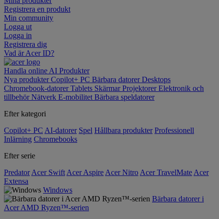
Mina produkter
Registrera en produkt
Min community
Logga ut
Logga in
Registrera dig
Vad är Acer ID?
Handla online
AI
Produkter
Nya produkter
Copilot+ PC
Bärbara datorer
Desktops
Chromebook-datorer
Tablets
Skärmar
Projektorer
Elektronik och
tillbehör
Nätverk
E-mobilitet
Bärbara speldatorer
Efter kategori
Copilot+ PC
AI-datorer
Spel
Hållbara produkter
Professionell
Inlärning
Chromebooks
Efter serie
Predator
Acer Swift
Acer Aspire
Acer Nitro
Acer TravelMate
Acer
Extensa
Windows
Bärbara datorer i
Acer AMD Ryzen™-serien