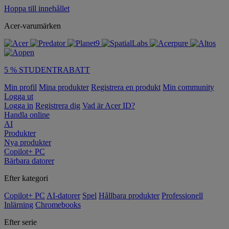
Hoppa till innehållet
Acer-varumärken
5 % STUDENTRABATT
Min profil
Mina produkter
Registrera en produkt
Min community
Logga ut
Logga in
Registrera dig
Vad är Acer ID?
Handla online
AI
Produkter
Nya produkter
Copilot+ PC
Bärbara datorer
Efter kategori
Copilot+ PC
AI-datorer
Spel
Hållbara produkter
Professionell
Inlärning
Chromebooks
Efter serie