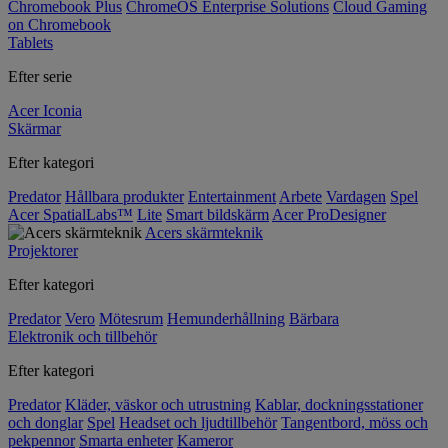
Chromebook Plus
ChromeOS Enterprise Solutions
Cloud Gaming
on Chromebook
Tablets
Efter serie
Acer Iconia
Skärmar
Efter kategori
Predator
Hållbara produkter
Entertainment
Arbete
Vardagen
Spel
Acer SpatialLabs™
Lite
Smart bildskärm
Acer ProDesigner
Acers skärmteknik
Projektorer
Efter kategori
Predator
Vero
Mötesrum
Hemunderhållning
Bärbara
Elektronik och tillbehör
Efter kategori
Predator
Kläder, väskor och utrustning
Kablar, dockningsstationer
och donglar
Spel
Headset och ljudtillbehör
Tangentbord, möss och
pekpennor
Smarta enheter
Kameror