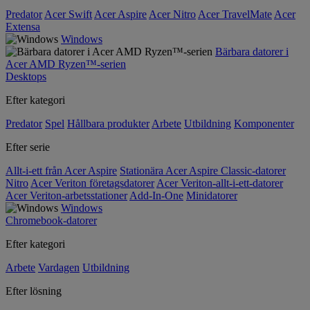
Predator
Acer Swift
Acer Aspire
Acer Nitro
Acer TravelMate
Acer
Extensa
Windows
Bärbara datorer i
Acer AMD Ryzen™-serien
Desktops
Efter kategori
Predator
Spel
Hållbara produkter
Arbete
Utbildning
Komponenter
Efter serie
Allt-i-ett från Acer Aspire
Stationära Acer Aspire Classic-datorer
Nitro
Acer Veriton företagsdatorer
Acer Veriton-allt-i-ett-datorer
Acer Veriton-arbetsstationer
Add-In-One
Minidatorer
Windows
Chromebook-datorer
Efter kategori
Arbete
Vardagen
Utbildning
Efter lösning