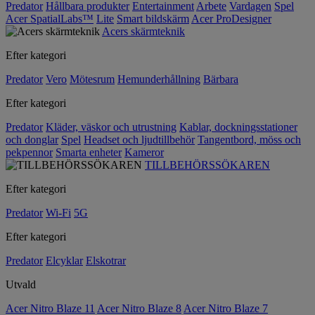
Predator
Hållbara produkter
Entertainment
Arbete
Vardagen
Spel
Acer SpatialLabs™
Lite
Smart bildskärm
Acer ProDesigner
Acers skärmteknik
Efter kategori
Predator
Vero
Mötesrum
Hemunderhållning
Bärbara
Efter kategori
Predator
Kläder, väskor och utrustning
Kablar, dockningsstationer
och donglar
Spel
Headset och ljudtillbehör
Tangentbord, möss och
pekpennor
Smarta enheter
Kameror
TILLBEHÖRSSÖKAREN
Efter kategori
Predator
Wi-Fi
5G
Efter kategori
Predator
Elcyklar
Elskotrar
Utvald
Acer Nitro Blaze 11
Acer Nitro Blaze 8
Acer Nitro Blaze 7