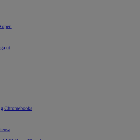
ga ut
ng
Chromebooks
tensa