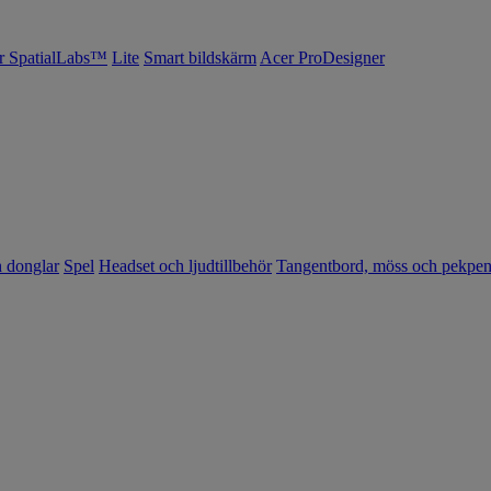
r SpatialLabs™
Lite
Smart bildskärm
Acer ProDesigner
h donglar
Spel
Headset och ljudtillbehör
Tangentbord, möss och pekpe