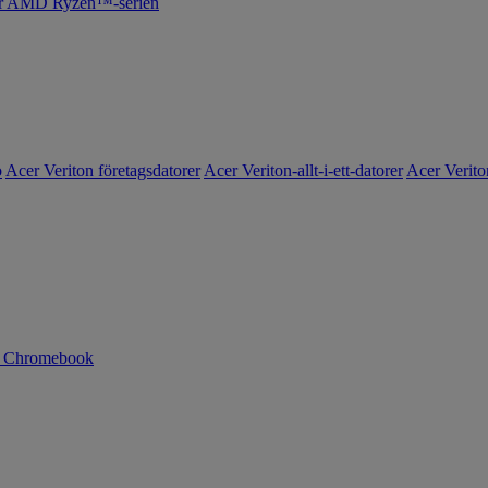
cer AMD Ryzen™-serien
o
Acer Veriton företagsdatorer
Acer Veriton-allt-i-ett-datorer
Acer Verito
n Chromebook