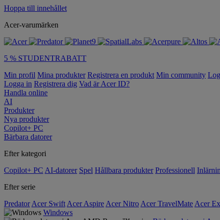
Hoppa till innehållet
Acer-varumärken
5 % STUDENTRABATT
Min profil
Mina produkter
Registrera en produkt
Min community
Log
Logga in
Registrera dig
Vad är Acer ID?
Handla online
AI
Produkter
Nya produkter
Copilot+ PC
Bärbara datorer
Efter kategori
Copilot+ PC
AI-datorer
Spel
Hållbara produkter
Professionell
Inlärni
Efter serie
Predator
Acer Swift
Acer Aspire
Acer Nitro
Acer TravelMate
Acer Ex
Windows