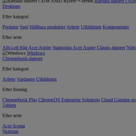
Bärbara datorer i A
Desktops
Efter kategori
Predator
Spel
Hållbara produkter
Arbete
Utbildning
Komponenter
Efter serie
Allt-i-ett från Acer Aspire
Stationära Acer Aspire Classic-datorer
Nitr
Windows
Chromebook-datorer
Efter kategori
Arbete
Vardagen
Utbildning
Efter lösning
Chromebook Plus
ChromeOS Enterprise Solutions
Cloud Gaming o
Tablets
Efter serie
Acer Iconia
Skärmar