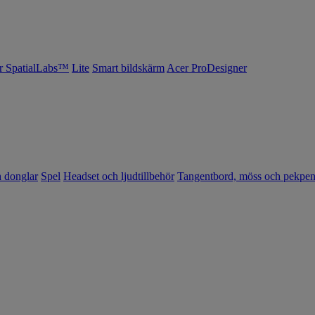
r SpatialLabs™
Lite
Smart bildskärm
Acer ProDesigner
h donglar
Spel
Headset och ljudtillbehör
Tangentbord, möss och pekpe