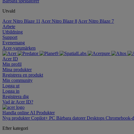
Bärbara speldatorer
Utvald
Acer Nitro Blaze 11
Acer Nitro Blaze 8
Acer Nitro Blaze 7
Arbete
Utbildning
Support
Evenemang
Acer-varumärken
Acer ID
Min profil
Mina produkter
Registrera en produkt
Min community
Logga ut
Logga in
Registrera dig
Vad är Acer ID?
Handla online
AI
Produkter
Nya produkter
Copilot+ PC
Bärbara datorer
Desktops
Chromebook-d
Efter kategori