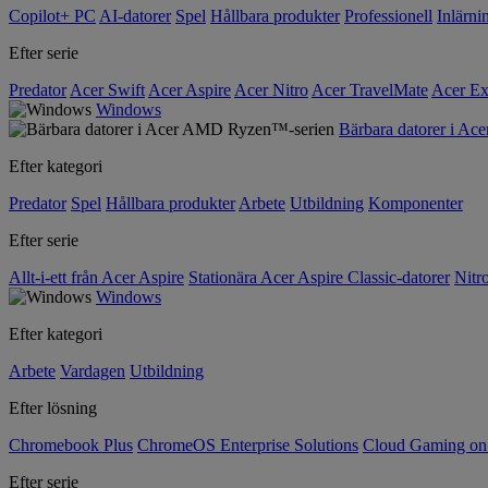
Copilot+ PC
AI-datorer
Spel
Hållbara produkter
Professionell
Inlärni
Efter serie
Predator
Acer Swift
Acer Aspire
Acer Nitro
Acer TravelMate
Acer Ex
Windows
Bärbara datorer i A
Efter kategori
Predator
Spel
Hållbara produkter
Arbete
Utbildning
Komponenter
Efter serie
Allt-i-ett från Acer Aspire
Stationära Acer Aspire Classic-datorer
Nitr
Windows
Efter kategori
Arbete
Vardagen
Utbildning
Efter lösning
Chromebook Plus
ChromeOS Enterprise Solutions
Cloud Gaming o
Efter serie