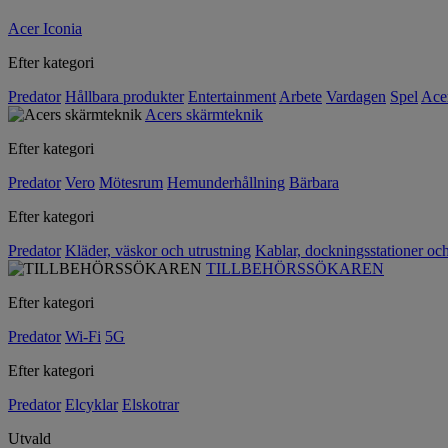
Acer Iconia
Efter kategori
Predator
Hållbara produkter
Entertainment
Arbete
Vardagen
Spel
Ace
Acers skärmteknik
Efter kategori
Predator
Vero
Mötesrum
Hemunderhållning
Bärbara
Efter kategori
Predator
Kläder, väskor och utrustning
Kablar, dockningsstationer oc
TILLBEHÖRSSÖKAREN
Efter kategori
Predator
Wi-Fi
5G
Efter kategori
Predator
Elcyklar
Elskotrar
Utvald