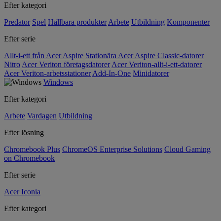
Efter kategori
Predator
Spel
Hållbara produkter
Arbete
Utbildning
Komponenter
Efter serie
Allt-i-ett från Acer Aspire
Stationära Acer Aspire Classic-datorer
Nitro
Acer Veriton företagsdatorer
Acer Veriton-allt-i-ett-datorer
Acer Veriton-arbetsstationer
Add-In-One
Minidatorer
Windows
Efter kategori
Arbete
Vardagen
Utbildning
Efter lösning
Chromebook Plus
ChromeOS Enterprise Solutions
Cloud Gaming
on Chromebook
Efter serie
Acer Iconia
Efter kategori