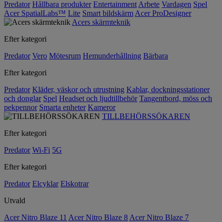
Predator
Hållbara produkter
Entertainment
Arbete
Vardagen
Spel
Acer SpatialLabs™
Lite
Smart bildskärm
Acer ProDesigner
Acers skärmteknik
Efter kategori
Predator
Vero
Mötesrum
Hemunderhållning
Bärbara
Efter kategori
Predator
Kläder, väskor och utrustning
Kablar, dockningsstationer
och donglar
Spel
Headset och ljudtillbehör
Tangentbord, möss och
pekpennor
Smarta enheter
Kameror
TILLBEHÖRSSÖKAREN
Efter kategori
Predator
Wi-Fi
5G
Efter kategori
Predator
Elcyklar
Elskotrar
Utvald
Acer Nitro Blaze 11
Acer Nitro Blaze 8
Acer Nitro Blaze 7