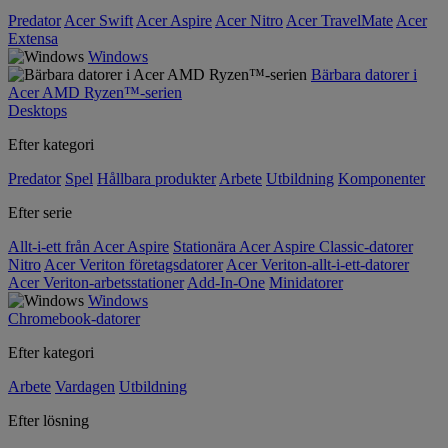
Predator
Acer Swift
Acer Aspire
Acer Nitro
Acer TravelMate
Acer
Extensa
Windows
Bärbara datorer i
Acer AMD Ryzen™-serien
Desktops
Efter kategori
Predator
Spel
Hållbara produkter
Arbete
Utbildning
Komponenter
Efter serie
Allt-i-ett från Acer Aspire
Stationära Acer Aspire Classic-datorer
Nitro
Acer Veriton företagsdatorer
Acer Veriton-allt-i-ett-datorer
Acer Veriton-arbetsstationer
Add-In-One
Minidatorer
Windows
Chromebook-datorer
Efter kategori
Arbete
Vardagen
Utbildning
Efter lösning