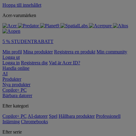
Hoppa till innehållet
Acer-varumärken
5 % STUDENTRABATT
Min profil
Mina produkter
Registrera en produkt
Min community
Logga ut
Logga in
Registrera dig
Vad är Acer ID?
Handla online
AI
Produkter
Nya produkter
Copilot+ PC
Bärbara datorer
Efter kategori
Copilot+ PC
AI-datorer
Spel
Hållbara produkter
Professionell
Inlärning
Chromebooks
Efter serie