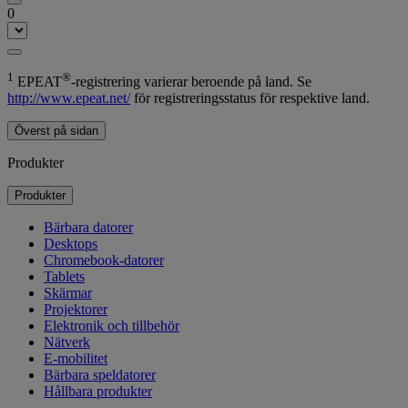
0
1
®
EPEAT
-registrering varierar beroende på land. Se
http://www.epeat.net/
för registreringsstatus för respektive land.
Överst på sidan
Produkter
Produkter
Bärbara datorer
Desktops
Chromebook-datorer
Tablets
Skärmar
Projektorer
Elektronik och tillbehör
Nätverk
E-mobilitet
Bärbara speldatorer
Hållbara produkter