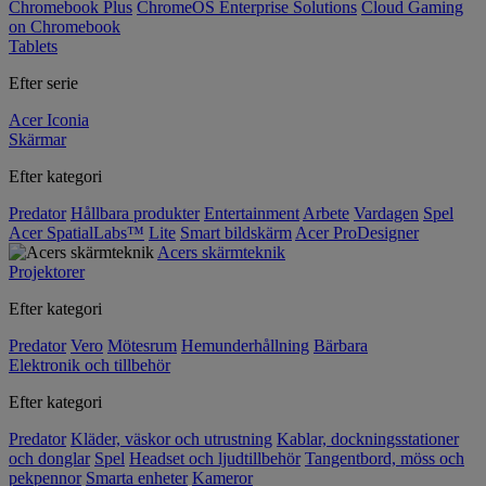
Chromebook Plus
ChromeOS Enterprise Solutions
Cloud Gaming
on Chromebook
Tablets
Efter serie
Acer Iconia
Skärmar
Efter kategori
Predator
Hållbara produkter
Entertainment
Arbete
Vardagen
Spel
Acer SpatialLabs™
Lite
Smart bildskärm
Acer ProDesigner
Acers skärmteknik
Projektorer
Efter kategori
Predator
Vero
Mötesrum
Hemunderhållning
Bärbara
Elektronik och tillbehör
Efter kategori
Predator
Kläder, väskor och utrustning
Kablar, dockningsstationer
och donglar
Spel
Headset och ljudtillbehör
Tangentbord, möss och
pekpennor
Smarta enheter
Kameror