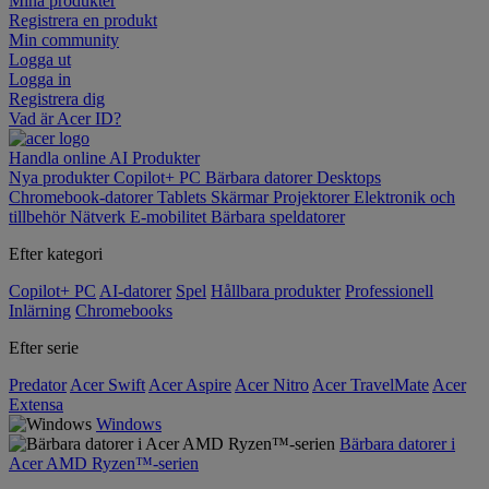
Mina produkter
Registrera en produkt
Min community
Logga ut
Logga in
Registrera dig
Vad är Acer ID?
Handla online
AI
Produkter
Nya produkter
Copilot+ PC
Bärbara datorer
Desktops
Chromebook-datorer
Tablets
Skärmar
Projektorer
Elektronik och
tillbehör
Nätverk
E-mobilitet
Bärbara speldatorer
Efter kategori
Copilot+ PC
AI-datorer
Spel
Hållbara produkter
Professionell
Inlärning
Chromebooks
Efter serie
Predator
Acer Swift
Acer Aspire
Acer Nitro
Acer TravelMate
Acer
Extensa
Windows
Bärbara datorer i
Acer AMD Ryzen™-serien