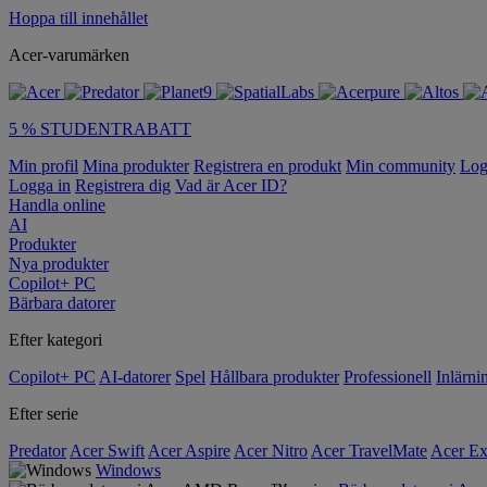
Hoppa till innehållet
Acer-varumärken
5 % STUDENTRABATT
Min profil
Mina produkter
Registrera en produkt
Min community
Log
Logga in
Registrera dig
Vad är Acer ID?
Handla online
AI
Produkter
Nya produkter
Copilot+ PC
Bärbara datorer
Efter kategori
Copilot+ PC
AI-datorer
Spel
Hållbara produkter
Professionell
Inlärni
Efter serie
Predator
Acer Swift
Acer Aspire
Acer Nitro
Acer TravelMate
Acer Ex
Windows