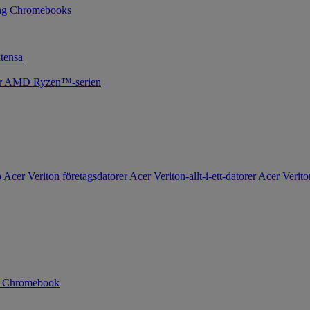
ng
Chromebooks
tensa
cer AMD Ryzen™-serien
o
Acer Veriton företagsdatorer
Acer Veriton-allt-i-ett-datorer
Acer Verito
n Chromebook