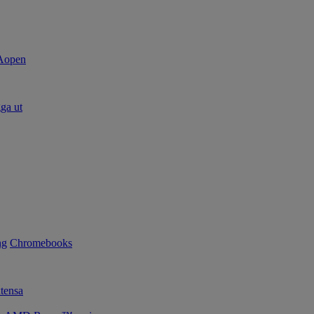
ga ut
ng
Chromebooks
tensa