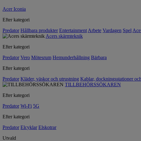
Acer Iconia
Efter kategori
Predator
Hållbara produkter
Entertainment
Arbete
Vardagen
Spel
Ace
Acers skärmteknik
Efter kategori
Predator
Vero
Mötesrum
Hemunderhållning
Bärbara
Efter kategori
Predator
Kläder, väskor och utrustning
Kablar, dockningsstationer oc
TILLBEHÖRSSÖKAREN
Efter kategori
Predator
Wi-Fi
5G
Efter kategori
Predator
Elcyklar
Elskotrar
Utvald