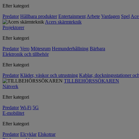
Efter kategori
Predator
Hållbara produkter
Entertainment
Arbete
Vardagen
Spel
Ace
Acers skärmteknik
Projektorer
Efter kategori
Predator
Vero
Mötesrum
Hemunderhållning
Bärbara
Elektronik och tillbehör
Efter kategori
Predator
Kläder, väskor och utrustning
Kablar, dockningsstationer oc
TILLBEHÖRSSÖKAREN
Nätverk
Efter kategori
Predator
Wi-Fi
5G
E-mobilitet
Efter kategori
Predator
Elcyklar
Elskotrar