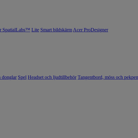
r SpatialLabs™
Lite
Smart bildskärm
Acer ProDesigner
h donglar
Spel
Headset och ljudtillbehör
Tangentbord, möss och pekpe