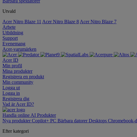
Bärbara speldatorer
Utvald
Acer Nitro Blaze 11
Acer Nitro Blaze 8
Acer Nitro Blaze 7
Arbete
Utbildning
Support
Evenemang
Acer-varumärken
Acer ID
Min profil
Mina produkter
Registrera en produkt
Min community
Logga ut
Logga in
Registrera dig
Vad är Acer ID?
Handla online
AI
Produkter
Nya produkter
Copilot+ PC
Bärbara datorer
Desktops
Chromebook-d
Efter kategori