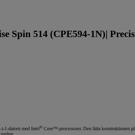
e Spin 514 (CPE594-1N)| Precisio
®
-i-1-datorn med Intel
Core™-processorer. Den lätta konstruktionen på 
 språng.