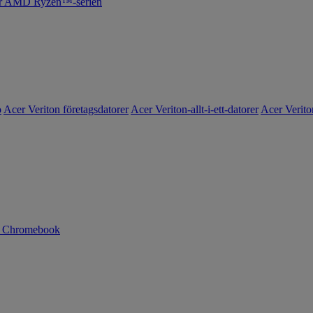
cer AMD Ryzen™-serien
o
Acer Veriton företagsdatorer
Acer Veriton-allt-i-ett-datorer
Acer Verito
n Chromebook