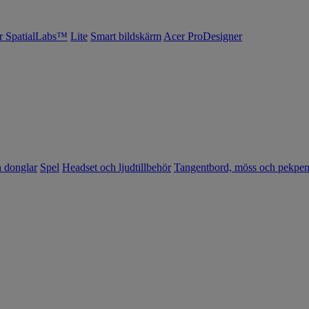
r SpatialLabs™
Lite
Smart bildskärm
Acer ProDesigner
h donglar
Spel
Headset och ljudtillbehör
Tangentbord, möss och pekpe