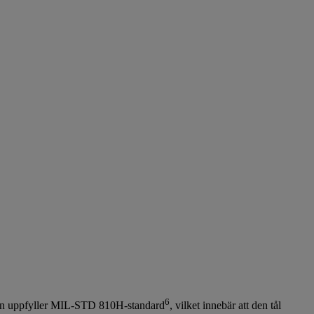
6
. Den uppfyller MIL-STD 810H-standard
, vilket innebär att den tål