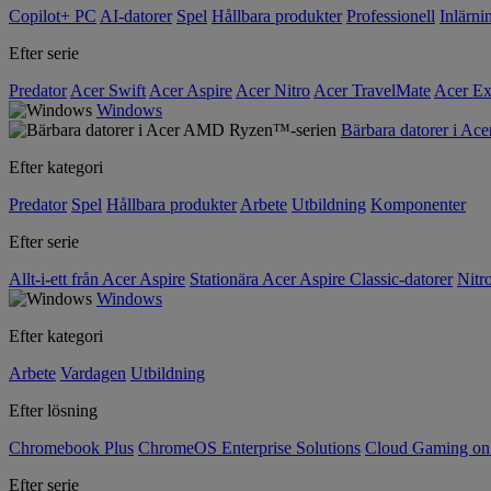
Copilot+ PC
AI-datorer
Spel
Hållbara produkter
Professionell
Inlärni
Efter serie
Predator
Acer Swift
Acer Aspire
Acer Nitro
Acer TravelMate
Acer Ex
Windows
Bärbara datorer i A
Efter kategori
Predator
Spel
Hållbara produkter
Arbete
Utbildning
Komponenter
Efter serie
Allt-i-ett från Acer Aspire
Stationära Acer Aspire Classic-datorer
Nitr
Windows
Efter kategori
Arbete
Vardagen
Utbildning
Efter lösning
Chromebook Plus
ChromeOS Enterprise Solutions
Cloud Gaming o
Efter serie