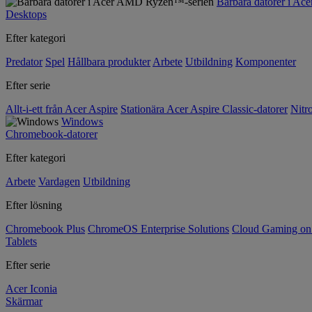
Bärbara datorer i A
Desktops
Efter kategori
Predator
Spel
Hållbara produkter
Arbete
Utbildning
Komponenter
Efter serie
Allt-i-ett från Acer Aspire
Stationära Acer Aspire Classic-datorer
Nitr
Windows
Chromebook-datorer
Efter kategori
Arbete
Vardagen
Utbildning
Efter lösning
Chromebook Plus
ChromeOS Enterprise Solutions
Cloud Gaming o
Tablets
Efter serie
Acer Iconia
Skärmar