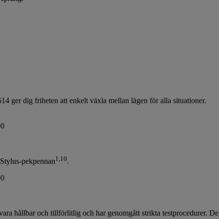
ger dig friheten att enkelt växla mellan lägen för alla situationer.
1
,
10
e Stylus-pekpennan
.
ara hållbar och tillförlitlig och har genomgått strikta testprocedurer