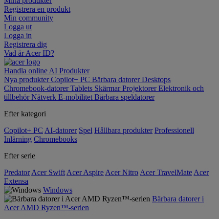
Mina produkter
Registrera en produkt
Min community
Logga ut
Logga in
Registrera dig
Vad är Acer ID?
Handla online
AI
Produkter
Nya produkter
Copilot+ PC
Bärbara datorer
Desktops
Chromebook-datorer
Tablets
Skärmar
Projektorer
Elektronik och
tillbehör
Nätverk
E-mobilitet
Bärbara speldatorer
Efter kategori
Copilot+ PC
AI-datorer
Spel
Hållbara produkter
Professionell
Inlärning
Chromebooks
Efter serie
Predator
Acer Swift
Acer Aspire
Acer Nitro
Acer TravelMate
Acer
Extensa
Windows
Bärbara datorer i
Acer AMD Ryzen™-serien