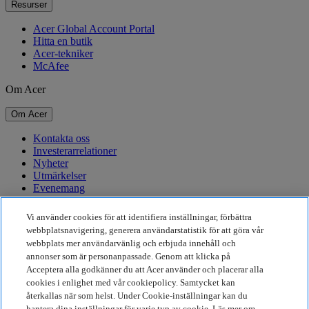
Resurser
Acer Global Account Portal
Hitta en butik
Acer-tekniker
McAfee
Om Acer
Om Acer
Kontakta oss
Investerarrelationer
Nyheter
Utmärkelser
Evenemang
Hållbarhet
Vi använder cookies för att identifiera inställningar, förbättra
webbplatsnavigering, generera användarstatistik för att göra vår
Hållbarhet
webbplats mer användarvänlig och erbjuda innehåll och
annonser som är personanpassade. Genom att klicka på
Företagets sociala ansvar
Acceptera alla godkänner du att Acer använder och placerar alla
Produktens koldioxidutsläpp
cookies i enlighet med vår cookiepolicy. Samtycket kan
Project Humanity
återkallas när som helst. Under Cookie-inställningar kan du
Earthion
hantera dina inställningar för varje typ av cookie. Läs mer om