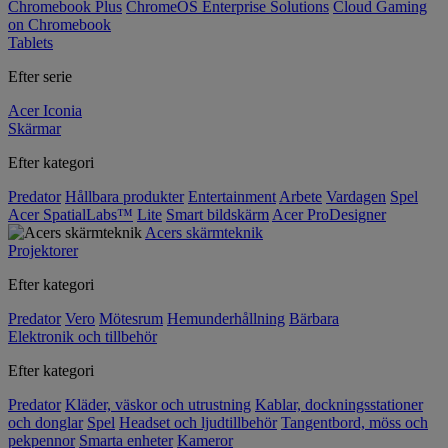
Chromebook Plus
ChromeOS Enterprise Solutions
Cloud Gaming
on Chromebook
Tablets
Efter serie
Acer Iconia
Skärmar
Efter kategori
Predator
Hållbara produkter
Entertainment
Arbete
Vardagen
Spel
Acer SpatialLabs™
Lite
Smart bildskärm
Acer ProDesigner
Acers skärmteknik
Projektorer
Efter kategori
Predator
Vero
Mötesrum
Hemunderhållning
Bärbara
Elektronik och tillbehör
Efter kategori
Predator
Kläder, väskor och utrustning
Kablar, dockningsstationer
och donglar
Spel
Headset och ljudtillbehör
Tangentbord, möss och
pekpennor
Smarta enheter
Kameror