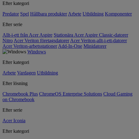
Efter kategori
Predator
Spel
Hållbara produkter
Arbete
Utbildning
Komponenter
Efter serie
Allt-i-ett från Acer Aspire
Stationära Acer Aspire Classic-datorer
Nitro
Acer Veriton företagsdatorer
Acer Veriton-allt-i-ett-datorer
Acer Veriton-arbetsstationer
Add-In-One
Minidatorer
Windows
Efter kategori
Arbete
Vardagen
Utbildning
Efter lösning
Chromebook Plus
ChromeOS Enterprise Solutions
Cloud Gaming
on Chromebook
Efter serie
Acer Iconia
Efter kategori