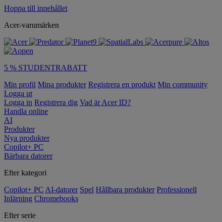
Hoppa till innehållet
Acer-varumärken
5 % STUDENTRABATT
Min profil
Mina produkter
Registrera en produkt
Min community
Logga ut
Logga in
Registrera dig
Vad är Acer ID?
Handla online
AI
Produkter
Nya produkter
Copilot+ PC
Bärbara datorer
Efter kategori
Copilot+ PC
AI-datorer
Spel
Hållbara produkter
Professionell
Inlärning
Chromebooks
Efter serie