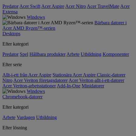
Predator
Acer Swift
Acer Aspire
Acer Nitro
Acer TravelMate
Acer
Extensa
Windows
Bärbara datorer i
Acer AMD Ryzen™-serien
Desktops
Efter kategori
Predator
Spel
Hållbara produkter
Arbete
Utbildning
Komponenter
Efter serie
Allt-i-ett från Acer Aspire
Stationära Acer Aspire Classic-datorer
Nitro
Acer Veriton företagsdatorer
Acer Veriton-allt-i-ett-datorer
Acer Veriton-arbetsstationer
Add-In-One
Minidatorer
Windows
Chromebook-datorer
Efter kategori
Arbete
Vardagen
Utbildning
Efter lösning