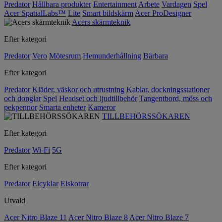
Predator
Hållbara produkter
Entertainment
Arbete
Vardagen
Spel
Acer SpatialLabs™
Lite
Smart bildskärm
Acer ProDesigner
Acers skärmteknik
Efter kategori
Predator
Vero
Mötesrum
Hemunderhållning
Bärbara
Efter kategori
Predator
Kläder, väskor och utrustning
Kablar, dockningsstationer
och donglar
Spel
Headset och ljudtillbehör
Tangentbord, möss och
pekpennor
Smarta enheter
Kameror
TILLBEHÖRSSÖKAREN
Efter kategori
Predator
Wi-Fi
5G
Efter kategori
Predator
Elcyklar
Elskotrar
Utvald
Acer Nitro Blaze 11
Acer Nitro Blaze 8
Acer Nitro Blaze 7