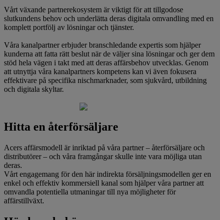
Vårt växande partnerekosystem är viktigt för att tillgodose
slutkundens behov och underlätta deras digitala omvandling med en
komplett portfölj av lösningar och tjänster.
Våra kanalpartner erbjuder branschledande expertis som hjälper
kunderna att fatta rätt beslut när de väljer sina lösningar och ger dem
stöd hela vägen i takt med att deras affärsbehov utvecklas. Genom
att utnyttja våra kanalpartners kompetens kan vi även fokusera
effektivare på specifika nischmarknader, som sjukvård, utbildning
och digitala skyltar.
Hitta en återförsäljare
Acers affärsmodell är inriktad på våra partner – återförsäljare och
distributörer – och våra framgångar skulle inte vara möjliga utan
deras.
Vårt engagemang för den här indirekta försäljningsmodellen ger en
enkel och effektiv kommersiell kanal som hjälper våra partner att
omvandla potentiella utmaningar till nya möjligheter för
affärstillväxt.