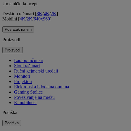
Umetnički koncept
Desktop računari [
8K
/
4K
/
2K
]
Mobilni [
4K
/
2K
/
640x960
]
Povratak na vrh
Proizvodi
Proizvodi
Laptop računari
Stoni računari
Ručni gejmerski uređaji
Monitori
Projektori
Elektronska i dodatna oprema
Gaming Stolice
Povezivanje na mrežu
E-mobilnost
Podrška
Podrška