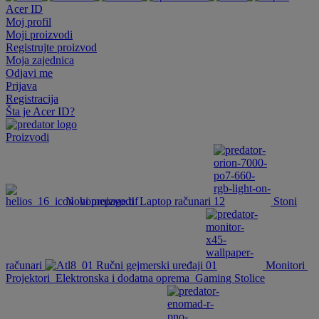
Acer ID
Moj profil
Moji proizvodi
Registrujte proizvod
Moja zajednica
Odjavi me
Prijava
Registracija
Šta je Acer ID?
Proizvodi
Novi proizvodi
Laptop računari
Stoni
računari
Ručni gejmerski uređaji
Monitori
Projektori
Elektronska i dodatna oprema
Gaming Stolice