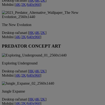
Desktop računari [
8K
/
4K
/
2K
]
Mobilni [
4K
/
2K
/
640x960
]
The New Evolution
Desktop računari [
8K
/
4K
/
2K
]
Mobilni [
4K
/
2K
/
640x960
]
PREDATOR CONCEPT ART
Exploring Underground
Desktop računari [
8K
/
4K
/
2K
]
Mobilni [
4K
/
2K
/
640x960
]
Jungle Expanse
Desktop računari [
8K
/
4K
/
2K
]
Mobilni [
4K
/
2K
/
640x960
]