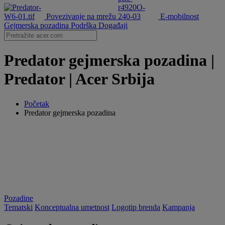
Povezivanje na mrežu
E-mobilnost
Gejmerska pozadina
Podrška
Događaji
Predator gejmerska pozadina |
Predator | Acer Srbija
Početak
Predator gejmerska pozadina
Pozadine
Tematski
Konceptualna umetnost
Logotip brenda
Kampanja