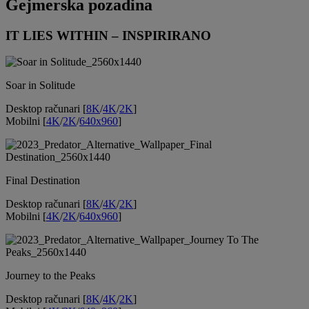
Gejmerska pozadina
IT LIES WITHIN – INSPIRIRANO
Soar in Solitude
Desktop računari [
8K
/
4K
/
2K
]
Mobilni [
4K
/
2K
/
640x960
]
Final Destination
Desktop računari [
8K
/
4K
/
2K
]
Mobilni [
4K
/
2K
/
640x960
]
Journey to the Peaks
Desktop računari [
8K
/
4K
/
2K
]