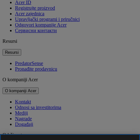
Acer ID
Registrujte proizvod
Acer zajednica
Upravljački programi i priručnici
Odgovori kompanije Acer
Cервисни контакти
Resursi
Resursi
PredatorSense
Pronađite prodavnicu
O kompaniji Acer
O kompaniji Acer
Kontakt
Odnosi sa investitorima
Mediji
Nagrade
Događaji
Održivost