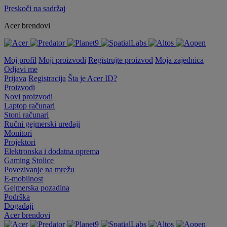
Preskoči na sadržaj
Acer brendovi
Moj profil
Moji proizvodi
Registrujte proizvod
Moja zajednica
Odjavi me
Prijava
Registracija
Šta je Acer ID?
Proizvodi
Novi proizvodi
Laptop računari
Stoni računari
Ručni gejmerski uređaji
Monitori
Projektori
Elektronska i dodatna oprema
Gaming Stolice
Povezivanje na mrežu
E-mobilnost
Gejmerska pozadina
Podrška
Događaji
Acer brendovi