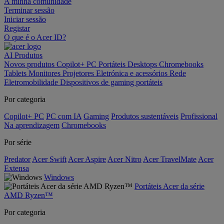
A minha comunidade
Terminar sessão
Iniciar sessão
Registar
O que é o Acer ID?
AI
Produtos
Novos produtos
Copilot+ PC
Portáteis
Desktops
Chromebooks
Tablets
Monitores
Projetores
Eletrónica e acessórios
Rede
Eletromobilidade
Dispositivos de gaming portáteis
Por categoria
Copilot+ PC
PC com IA
Gaming
Produtos sustentáveis
Profissional
Na aprendizagem
Chromebooks
Por série
Predator
Acer Swift
Acer Aspire
Acer Nitro
Acer TravelMate
Acer
Extensa
Windows
Portáteis Acer da série
AMD Ryzen™
Por categoria