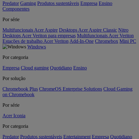
Predator
Gaming
Produtos sustentáveis
Empresa
Ensino
Componentes
Por série
Multifuncionais Acer Aspire
Desktops Acer Aspire Classic
Nitro
Desktops Acer Veriton para empresas
Multifuncionais Acer Veriton
Estações de trabalho Acer Veriton
Add-In-One
Chromebox
Mini PC
Windows
Por categoria
Empresa
Cloud gaming
Quotidiano
Ensino
Por solução
Chromebook Plus
ChromeOS Enterprise Solutions
Cloud Gaming
on Chromebook
Por série
Acer Iconia
Por categoria
Predator
Produtos sustentáveis
Entertainment
Empresa
Quotidiano