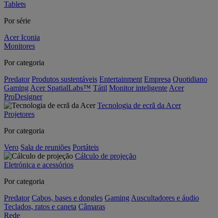
Tablets
Por série
Acer Iconia
Monitores
Por categoria
Predator
Produtos sustentáveis
Entertainment
Empresa
Quotidiano
Gaming
Acer SpatialLabs™
Tátil
Monitor inteligente
Acer
ProDesigner
Tecnologia de ecrã da Acer
Projetores
Por categoria
Vero
Sala de reuniões
Portáteis
Cálculo de projeção
Eletrónica e acessórios
Por categoria
Predator
Cabos, bases e dongles
Gaming
Auscultadores e áudio
Teclados, ratos e caneta
Câmaras
Rede