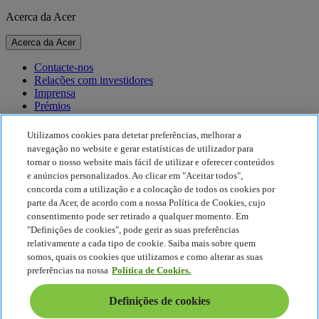
Acerca da Acer
Acerca da Acer
Contacte-nos
Relações com investidores
Imprensa
Prémios
Eventos
Utilizamos cookies para detetar preferências, melhorar a
Sustentabilidade
navegação no website e gerar estatísticas de utilizador para
tornar o nosso website mais fácil de utilizar e oferecer conteúdos
Sustentabilidade
e anúncios personalizados. Ao clicar em "Aceitar todos",
concorda com a utilização e a colocação de todos os cookies por
Responsabilidade social empresarial
parte da Acer, de acordo com a nossa Política de Cookies, cujo
Pegada de carbono do produto
consentimento pode ser retirado a qualquer momento. Em
Project Humanity
"Definições de cookies", pode gerir as suas preferências
Earthion
relativamente a cada tipo de cookie. Saiba mais sobre quem
Política de Privacidade
somos, quais os cookies que utilizamos e como alterar as suas
Política de cookies
preferências na nossa
Política de Cookies.
Aviso legal
Informações legais adicionais
Definições de cookies
Política de acessibilidade