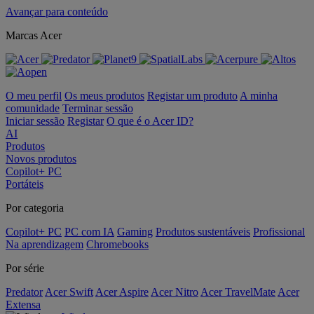
Avançar para conteúdo
Marcas Acer
O meu perfil
Os meus produtos
Registar um produto
A minha
comunidade
Terminar sessão
Iniciar sessão
Registar
O que é o Acer ID?
AI
Produtos
Novos produtos
Copilot+ PC
Portáteis
Por categoria
Copilot+ PC
PC com IA
Gaming
Produtos sustentáveis
Profissional
Na aprendizagem
Chromebooks
Por série
Predator
Acer Swift
Acer Aspire
Acer Nitro
Acer TravelMate
Acer
Extensa