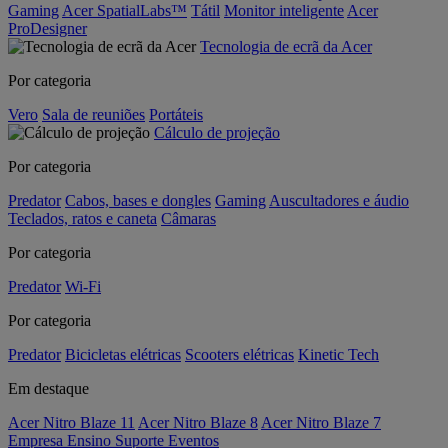
Gaming
Acer SpatialLabs™
Tátil
Monitor inteligente
Acer
ProDesigner
Tecnologia de ecrã da Acer
Por categoria
Vero
Sala de reuniões
Portáteis
Cálculo de projeção
Por categoria
Predator
Cabos, bases e dongles
Gaming
Auscultadores e áudio
Teclados, ratos e caneta
Câmaras
Por categoria
Predator
Wi-Fi
Por categoria
Predator
Bicicletas elétricas
Scooters elétricas
Kinetic Tech
Em destaque
Acer Nitro Blaze 11
Acer Nitro Blaze 8
Acer Nitro Blaze 7
Empresa
Ensino
Suporte
Eventos