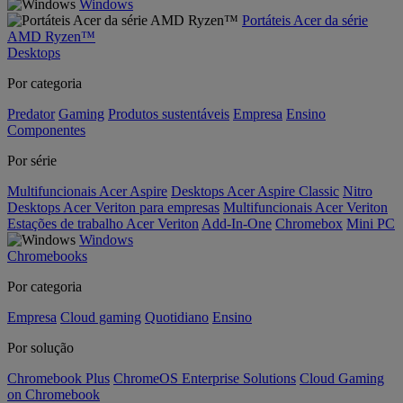
Windows
Portáteis Acer da série
AMD Ryzen™
Desktops
Por categoria
Predator
Gaming
Produtos sustentáveis
Empresa
Ensino
Componentes
Por série
Multifuncionais Acer Aspire
Desktops Acer Aspire Classic
Nitro
Desktops Acer Veriton para empresas
Multifuncionais Acer Veriton
Estações de trabalho Acer Veriton
Add-In-One
Chromebox
Mini PC
Windows
Chromebooks
Por categoria
Empresa
Cloud gaming
Quotidiano
Ensino
Por solução
Chromebook Plus
ChromeOS Enterprise Solutions
Cloud Gaming
on Chromebook