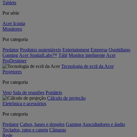
Tablets
Por série
Acer Iconia
Monitores
Por categoria
Predator
Produtos sustentáveis
Entertainment
Empresa
Quotidiano
Gaming
Acer SpatialLabs™
Tátil
Monitor inteligente
Acer
ProDesigner
Tecnologia de ecrã da Acer
Projetores
Por categoria
Vero
Sala de reuniões
Portáteis
Cálculo de projeção
Eletrónica e acessórios
Por categoria
Predator
Cabos, bases e dongles
Gaming
Auscultadores e áudio
Teclados, ratos e caneta
Câmaras
Rede