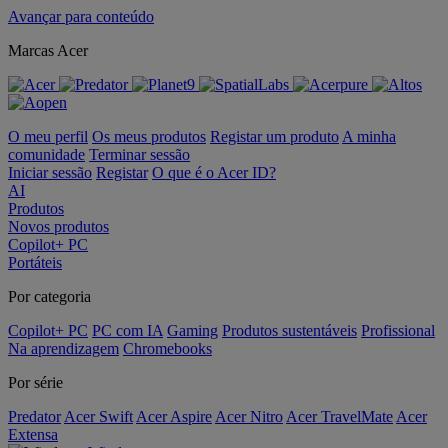
Avançar para conteúdo
Marcas Acer
O meu perfil
Os meus produtos
Registar um produto
A minha
comunidade
Terminar sessão
Iniciar sessão
Registar
O que é o Acer ID?
AI
Produtos
Novos produtos
Copilot+ PC
Portáteis
Por categoria
Copilot+ PC
PC com IA
Gaming
Produtos sustentáveis
Profissional
Na aprendizagem
Chromebooks
Por série
Predator
Acer Swift
Acer Aspire
Acer Nitro
Acer TravelMate
Acer
Extensa