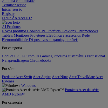
A minha comunidade
Terminar sessão
Iniciar sessão
Registar
O que é o Acer ID?
AI
Produtos
Novos produtos
Copilot+ PC
Portáteis
Desktops
Chromebooks
Tablets
Monitores
Projetores
Eletrónica e acessórios
Rede
Eletromobilidade
Dispositivos de gaming portáteis
Por categoria
Copilot+ PC
PC com IA
Gaming
Produtos sustentáveis
Profissional
Na aprendizagem
Chromebooks
Por série
Predator
Acer Swift
Acer Aspire
Acer Nitro
Acer TravelMate
Acer
Extensa
Windows
Portáteis Acer da série
AMD Ryzen™
Por categoria