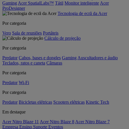
Gaming
Acer SpatialLabs™
Tátil
Monitor inteligente
Acer
ProDesigner
Tecnologia de ecrã da Acer
Por categoria
Vero
Sala de reuniões
Portáteis
Cálculo de projeção
Por categoria
Predator
Cabos, bases e dongles
Gaming
Auscultadores e áudio
Teclados, ratos e caneta
Câmaras
Por categoria
Predator
Wi-Fi
Por categoria
Predator
Bicicletas elétricas
Scooters elétricas
Kinetic Tech
Em destaque
Acer Nitro Blaze 11
Acer Nitro Blaze 8
Acer Nitro Blaze 7
Empresa
Ensino
Suporte
Eventos