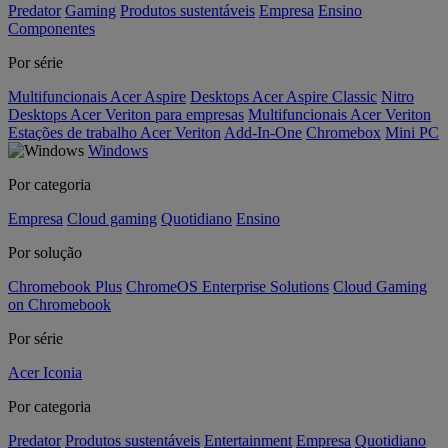
Predator
Gaming
Produtos sustentáveis
Empresa
Ensino
Componentes
Por série
Multifuncionais Acer Aspire
Desktops Acer Aspire Classic
Nitro
Desktops Acer Veriton para empresas
Multifuncionais Acer Veriton
Estações de trabalho Acer Veriton
Add-In-One
Chromebox
Mini PC
Windows
Por categoria
Empresa
Cloud gaming
Quotidiano
Ensino
Por solução
Chromebook Plus
ChromeOS Enterprise Solutions
Cloud Gaming
on Chromebook
Por série
Acer Iconia
Por categoria
Predator
Produtos sustentáveis
Entertainment
Empresa
Quotidiano