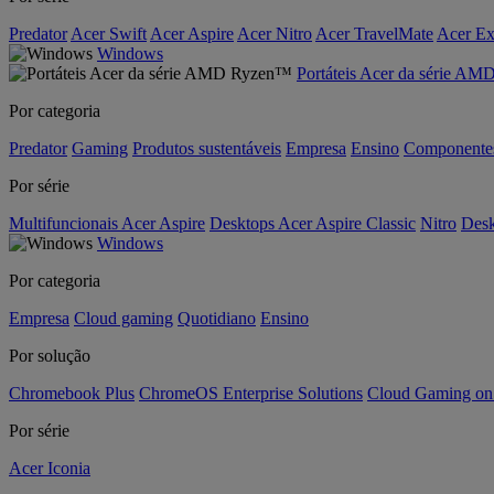
Predator
Acer Swift
Acer Aspire
Acer Nitro
Acer TravelMate
Acer Ex
Windows
Portáteis Acer da série A
Por categoria
Predator
Gaming
Produtos sustentáveis
Empresa
Ensino
Componente
Por série
Multifuncionais Acer Aspire
Desktops Acer Aspire Classic
Nitro
Desk
Windows
Por categoria
Empresa
Cloud gaming
Quotidiano
Ensino
Por solução
Chromebook Plus
ChromeOS Enterprise Solutions
Cloud Gaming o
Por série
Acer Iconia