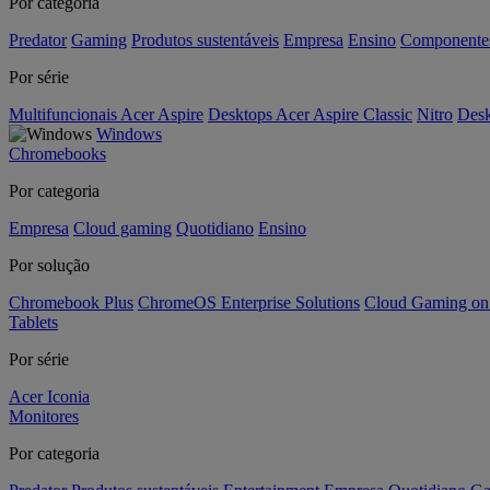
Por categoria
Predator
Gaming
Produtos sustentáveis
Empresa
Ensino
Componente
Por série
Multifuncionais Acer Aspire
Desktops Acer Aspire Classic
Nitro
Desk
Windows
Chromebooks
Por categoria
Empresa
Cloud gaming
Quotidiano
Ensino
Por solução
Chromebook Plus
ChromeOS Enterprise Solutions
Cloud Gaming o
Tablets
Por série
Acer Iconia
Monitores
Por categoria