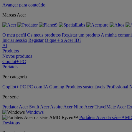
Avançar para conteúdo
Marcas Acer
O meu perfil
Os meus produtos
Registar um produto
A minha comuni
Iniciar sessão
Registar
O que é o Acer ID?
AI
Produtos
Novos produtos
Copilot+ PC
Portáteis
Por categoria
Copilot+ PC
PC com IA
Gaming
Produtos sustentáveis
Profissional
N
Por série
Predator
Acer Swift
Acer Aspire
Acer Nitro
Acer TravelMate
Acer Ex
Windows
Portáteis Acer da série A
Desktops