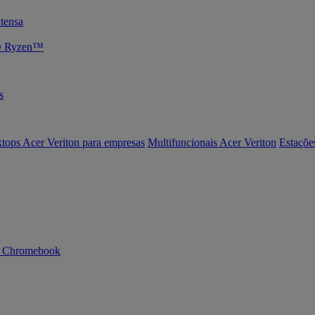
tensa
MD Ryzen™
s
tops Acer Veriton para empresas
Multifuncionais Acer Veriton
Estaçõe
n Chromebook