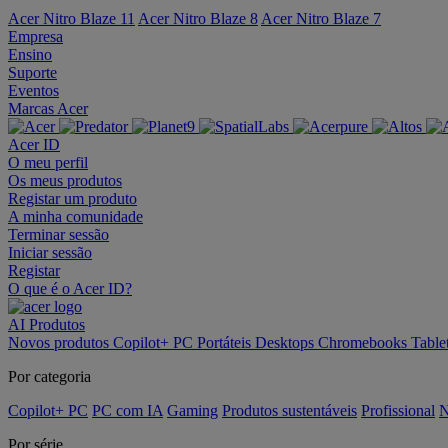
Acer Nitro Blaze 11
Acer Nitro Blaze 8
Acer Nitro Blaze 7
Empresa
Ensino
Suporte
Eventos
Marcas Acer
Acer ID
O meu perfil
Os meus produtos
Registar um produto
A minha comunidade
Terminar sessão
Iniciar sessão
Registar
O que é o Acer ID?
AI
Produtos
Novos produtos
Copilot+ PC
Portáteis
Desktops
Chromebooks
Table
Por categoria
Copilot+ PC
PC com IA
Gaming
Produtos sustentáveis
Profissional
N
Por série