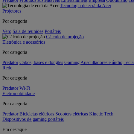
Predator
Produtos sustentáveis
Entertainment
Empresa
Quotidiano
Ga
Tecnologia de ecrã da Acer
Projetores
Por categoria
Vero
Sala de reuniões
Portáteis
Cálculo de projeção
Eletrónica e acessórios
Por categoria
Predator
Cabos, bases e dongles
Gaming
Auscultadores e áudio
Tecla
Rede
Por categoria
Predator
Wi-Fi
Eletromobilidade
Por categoria
Predator
Bicicletas elétricas
Scooters elétricas
Kinetic Tech
Dispositivos de gaming portáteis
Em destaque