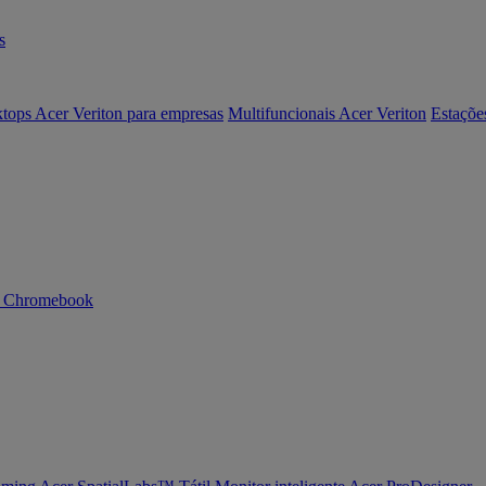
s
tops Acer Veriton para empresas
Multifuncionais Acer Veriton
Estaçõe
n Chromebook