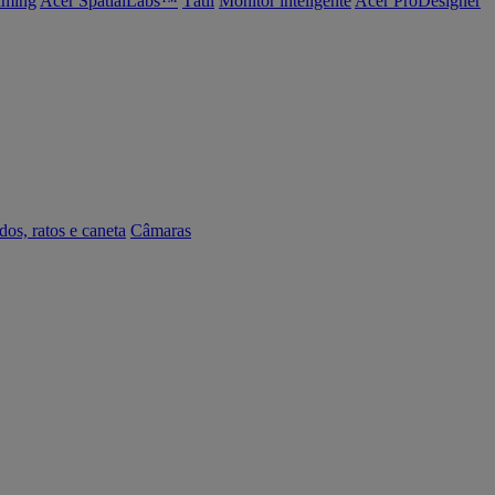
ming
Acer SpatialLabs™
Tátil
Monitor inteligente
Acer ProDesigner
dos, ratos e caneta
Câmaras