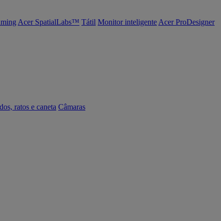
ming
Acer SpatialLabs™
Tátil
Monitor inteligente
Acer ProDesigner
dos, ratos e caneta
Câmaras