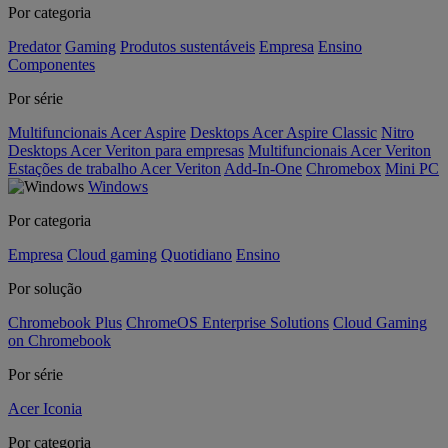
Por categoria
Predator
Gaming
Produtos sustentáveis
Empresa
Ensino
Componentes
Por série
Multifuncionais Acer Aspire
Desktops Acer Aspire Classic
Nitro
Desktops Acer Veriton para empresas
Multifuncionais Acer Veriton
Estações de trabalho Acer Veriton
Add-In-One
Chromebox
Mini PC
Windows
Por categoria
Empresa
Cloud gaming
Quotidiano
Ensino
Por solução
Chromebook Plus
ChromeOS Enterprise Solutions
Cloud Gaming
on Chromebook
Por série
Acer Iconia
Por categoria