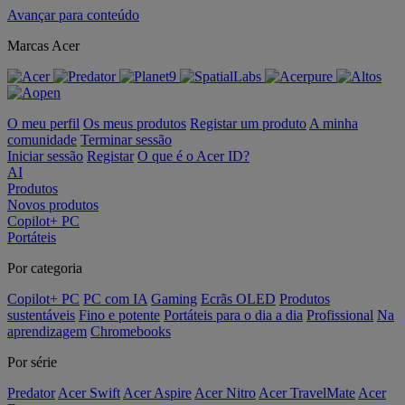
Avançar para conteúdo
Marcas Acer
O meu perfil
Os meus produtos
Registar um produto
A minha
comunidade
Terminar sessão
Iniciar sessão
Registar
O que é o Acer ID?
AI
Produtos
Novos produtos
Copilot+ PC
Portáteis
Por categoria
Copilot+ PC
PC com IA
Gaming
Ecrãs OLED
Produtos
sustentáveis
Fino e potente
Portáteis para o dia a dia
Profissional
Na
aprendizagem
Chromebooks
Por série
Predator
Acer Swift
Acer Aspire
Acer Nitro
Acer TravelMate
Acer