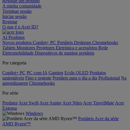
Registar um produto
A minha comunidade
Terminar sessão
Iniciar sessão
Registar
O que é o Acer ID?
AI
Produtos
Novos produtos
Copilot+ PC
Portáteis
Desktops
Chromebooks
Tablets
Monitores
Projetores
Eletrónica e acessórios
Rede
Eletromobilidade
Dispositivos de gaming portáteis
Por categoria
Copilot+ PC
PC com IA
Gaming
Ecrãs OLED
Produtos
sustentáveis
Fino e potente
Portáteis para o dia a dia
Profissional
Na
aprendizagem
Chromebooks
Por série
Predator
Acer Swift
Acer Aspire
Acer Nitro
Acer TravelMate
Acer
Extensa
Windows
Portáteis Acer da série
AMD Ryzen™