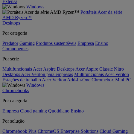
Extensa
Windows
Portáteis Acer da série
AMD Ryzen™
Desktops
Por categoria
Predator
Gaming
Produtos sustentáveis
Empresa
Ensino
Componentes
Por série
Multifuncionais Acer Aspire
Desktops Acer Aspire Classic
Nitro
Desktops Acer Veriton para empresas
Multifuncionais Acer Veriton
Estações de trabalho Acer Veriton
Add-In-One
Chromebox
Mini PC
Windows
Chromebooks
Por categoria
Empresa
Cloud gaming
Quotidiano
Ensino
Por solução
Chromebook Plus
ChromeOS Enterprise Solutions
Cloud Gaming