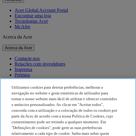
Acer Global Account Portal
Encontrar uma loja
Tecnologias Acer
McAfee
Acerca da Acer
Acerca da Acer
Contacte-nos
Relações com investidores
Imprensa
Prémios
Eventos
Utilizamos cookies para detetar preferências, melhorar a
Sustentabilidade
navegação no website e gerar estatísticas de utilizador para
tornar o nosso website mais fácil de utilizar e oferecer conteúdos
Sustentabilidade
e anúncios personalizados. Ao clicar em "Aceitar todos",
concorda com a utilização e a colocação de todos os cookies por
Responsabilidade social empresarial
parte da Acer, de acordo com a nossa Política de Cookies, cujo
Pegada de carbono do produto
consentimento pode ser retirado a qualquer momento. Em
Project Humanity
"Definições de cookies", pode gerir as suas preferências
Earthion
relativamente a cada tipo de cookie. Saiba mais sobre quem