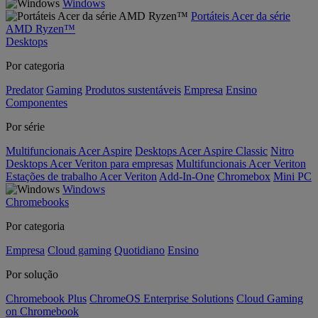
Windows
Portáteis Acer da série
AMD Ryzen™
Desktops
Por categoria
Predator
Gaming
Produtos sustentáveis
Empresa
Ensino
Componentes
Por série
Multifuncionais Acer Aspire
Desktops Acer Aspire Classic
Nitro
Desktops Acer Veriton para empresas
Multifuncionais Acer Veriton
Estações de trabalho Acer Veriton
Add-In-One
Chromebox
Mini PC
Windows
Chromebooks
Por categoria
Empresa
Cloud gaming
Quotidiano
Ensino
Por solução
Chromebook Plus
ChromeOS Enterprise Solutions
Cloud Gaming
on Chromebook