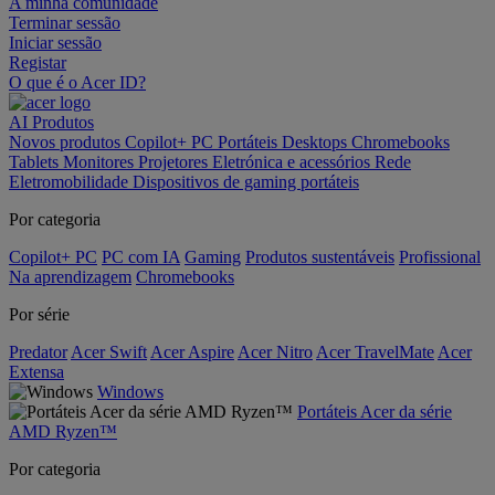
A minha comunidade
Terminar sessão
Iniciar sessão
Registar
O que é o Acer ID?
AI
Produtos
Novos produtos
Copilot+ PC
Portáteis
Desktops
Chromebooks
Tablets
Monitores
Projetores
Eletrónica e acessórios
Rede
Eletromobilidade
Dispositivos de gaming portáteis
Por categoria
Copilot+ PC
PC com IA
Gaming
Produtos sustentáveis
Profissional
Na aprendizagem
Chromebooks
Por série
Predator
Acer Swift
Acer Aspire
Acer Nitro
Acer TravelMate
Acer
Extensa
Windows
Portáteis Acer da série
AMD Ryzen™
Por categoria