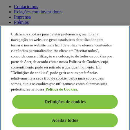
Contacte-nos
Relações com investidores
Imprensa
Prémios
Eventos
Utilizamos cookies para detetar preferências, melhorar a
Sustentabilidade
navegação no website e gerar estatísticas de utilizador para
tornar o nosso website mais fácil de utilizar e oferecer conteúdos
Sustentabilidade
e anúncios personalizados. Ao clicar em "Aceitar todos",
concorda com a utilização e a colocação de todos os cookies por
Responsabilidade social empresarial
parte da Acer, de acordo com a nossa Política de Cookies, cujo
Pegada de carbono do produto
consentimento pode ser retirado a qualquer momento. Em
Project Humanity
"Definições de cookies", pode gerir as suas preferências
Earthion
relativamente a cada tipo de cookie. Saiba mais sobre quem
Política de Privacidade
somos, quais os cookies que utilizamos e como alterar as suas
Política de cookies
preferências na nossa
Política de Cookies.
Aviso legal
Informações legais adicionais
Definições de cookies
Política de acessibilidade
Definições de cookies
Portugal - Português
Aceitar todos
© 2026 Acer Inc.