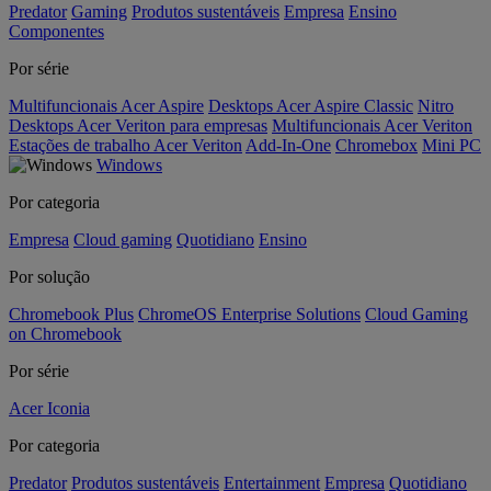
Predator
Gaming
Produtos sustentáveis
Empresa
Ensino
Componentes
Por série
Multifuncionais Acer Aspire
Desktops Acer Aspire Classic
Nitro
Desktops Acer Veriton para empresas
Multifuncionais Acer Veriton
Estações de trabalho Acer Veriton
Add-In-One
Chromebox
Mini PC
Windows
Por categoria
Empresa
Cloud gaming
Quotidiano
Ensino
Por solução
Chromebook Plus
ChromeOS Enterprise Solutions
Cloud Gaming
on Chromebook
Por série
Acer Iconia
Por categoria
Predator
Produtos sustentáveis
Entertainment
Empresa
Quotidiano