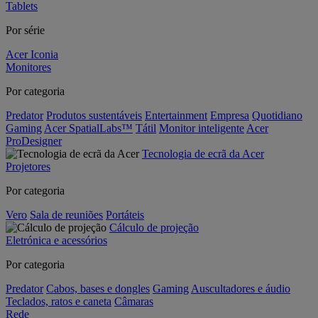
Tablets
Por série
Acer Iconia
Monitores
Por categoria
Predator
Produtos sustentáveis
Entertainment
Empresa
Quotidiano
Gaming
Acer SpatialLabs™
Tátil
Monitor inteligente
Acer
ProDesigner
Tecnologia de ecrã da Acer
Projetores
Por categoria
Vero
Sala de reuniões
Portáteis
Cálculo de projeção
Eletrónica e acessórios
Por categoria
Predator
Cabos, bases e dongles
Gaming
Auscultadores e áudio
Teclados, ratos e caneta
Câmaras
Rede