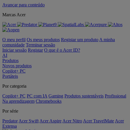
Avançar para conteúdo
Marcas Acer
O meu perfil
Os meus produtos
Registar um produto
A minha
comunidade
Terminar sessão
Iniciar sessão
Registar
O que é o Acer ID?
AI
Produtos
Novos produtos
Copilot+ PC
Portáteis
Por categoria
Copilot+ PC
PC com IA
Gaming
Produtos sustentáveis
Profissional
Na aprendizagem
Chromebooks
Por série
Predator
Acer Swift
Acer Aspire
Acer Nitro
Acer TravelMate
Acer
Extensa