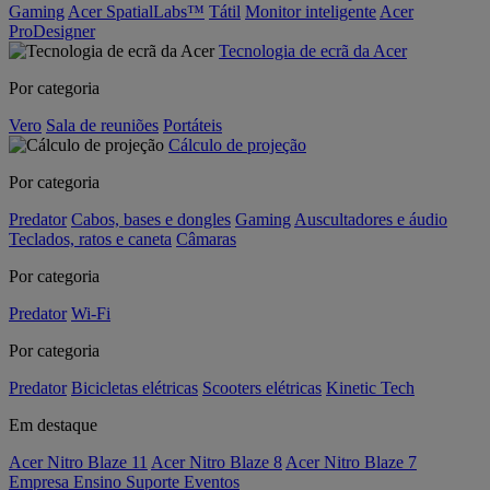
Gaming
Acer SpatialLabs™
Tátil
Monitor inteligente
Acer
ProDesigner
Tecnologia de ecrã da Acer
Por categoria
Vero
Sala de reuniões
Portáteis
Cálculo de projeção
Por categoria
Predator
Cabos, bases e dongles
Gaming
Auscultadores e áudio
Teclados, ratos e caneta
Câmaras
Por categoria
Predator
Wi-Fi
Por categoria
Predator
Bicicletas elétricas
Scooters elétricas
Kinetic Tech
Em destaque
Acer Nitro Blaze 11
Acer Nitro Blaze 8
Acer Nitro Blaze 7
Empresa
Ensino
Suporte
Eventos