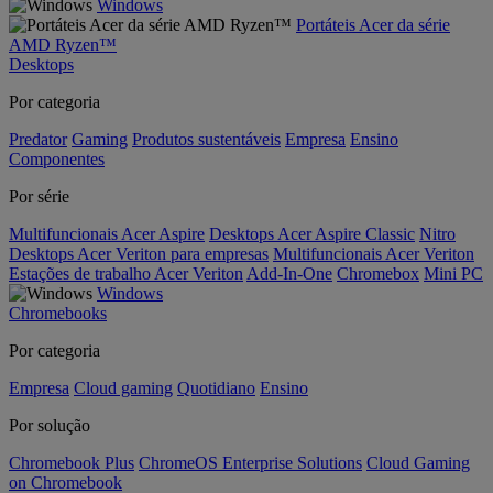
Windows
Portáteis Acer da série
AMD Ryzen™
Desktops
Por categoria
Predator
Gaming
Produtos sustentáveis
Empresa
Ensino
Componentes
Por série
Multifuncionais Acer Aspire
Desktops Acer Aspire Classic
Nitro
Desktops Acer Veriton para empresas
Multifuncionais Acer Veriton
Estações de trabalho Acer Veriton
Add-In-One
Chromebox
Mini PC
Windows
Chromebooks
Por categoria
Empresa
Cloud gaming
Quotidiano
Ensino
Por solução
Chromebook Plus
ChromeOS Enterprise Solutions
Cloud Gaming
on Chromebook