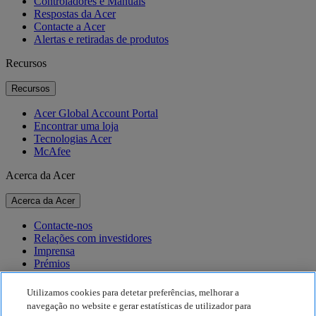
Controladores e Manuais
Respostas da Acer
Contacte a Acer
Alertas e retiradas de produtos
Recursos
Recursos
Acer Global Account Portal
Encontrar uma loja
Tecnologias Acer
McAfee
Acerca da Acer
Acerca da Acer
Contacte-nos
Relações com investidores
Imprensa
Prémios
Eventos
Utilizamos cookies para detetar preferências, melhorar a
Sustentabilidade
navegação no website e gerar estatísticas de utilizador para