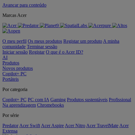
Avançar para conteúdo
Marcas Acer
O meu perfil
Os meus produtos
Registar um produto
A minha
comunidade
Terminar sessão
Iniciar sessão
Registar
O que é o Acer ID?
AI
Produtos
Novos produtos
Copilot+ PC
Portáteis
Por categoria
Copilot+ PC
PC com IA
Gaming
Produtos sustentáveis
Profissional
Na aprendizagem
Chromebooks
Por série
Predator
Acer Swift
Acer Aspire
Acer Nitro
Acer TravelMate
Acer
Extensa