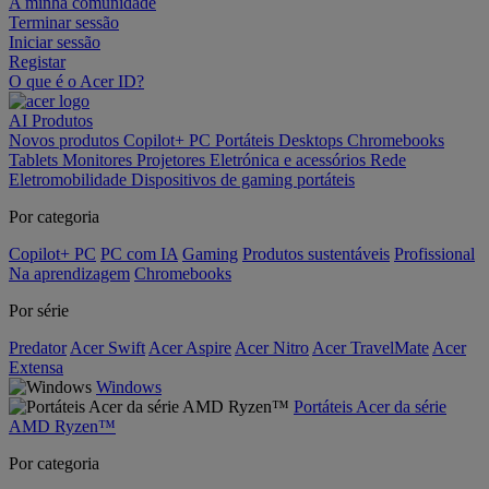
A minha comunidade
Terminar sessão
Iniciar sessão
Registar
O que é o Acer ID?
AI
Produtos
Novos produtos
Copilot+ PC
Portáteis
Desktops
Chromebooks
Tablets
Monitores
Projetores
Eletrónica e acessórios
Rede
Eletromobilidade
Dispositivos de gaming portáteis
Por categoria
Copilot+ PC
PC com IA
Gaming
Produtos sustentáveis
Profissional
Na aprendizagem
Chromebooks
Por série
Predator
Acer Swift
Acer Aspire
Acer Nitro
Acer TravelMate
Acer
Extensa
Windows
Portáteis Acer da série
AMD Ryzen™
Por categoria