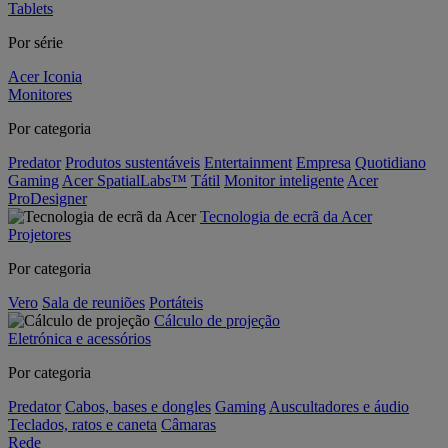
Tablets
Por série
Acer Iconia
Monitores
Por categoria
Predator
Produtos sustentáveis
Entertainment
Empresa
Quotidiano
Gaming
Acer SpatialLabs™
Tátil
Monitor inteligente
Acer
ProDesigner
Tecnologia de ecrã da Acer
Projetores
Por categoria
Vero
Sala de reuniões
Portáteis
Cálculo de projeção
Eletrónica e acessórios
Por categoria
Predator
Cabos, bases e dongles
Gaming
Auscultadores e áudio
Teclados, ratos e caneta
Câmaras
Rede