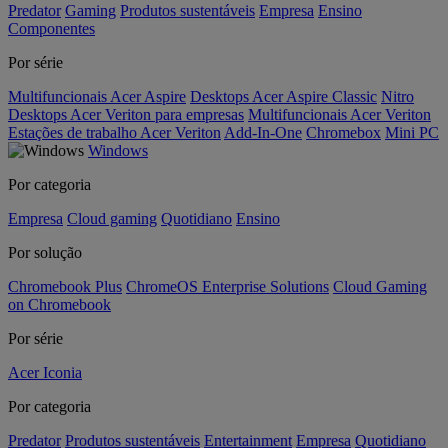
Predator
Gaming
Produtos sustentáveis
Empresa
Ensino
Componentes
Por série
Multifuncionais Acer Aspire
Desktops Acer Aspire Classic
Nitro
Desktops Acer Veriton para empresas
Multifuncionais Acer Veriton
Estações de trabalho Acer Veriton
Add-In-One
Chromebox
Mini PC
Windows
Por categoria
Empresa
Cloud gaming
Quotidiano
Ensino
Por solução
Chromebook Plus
ChromeOS Enterprise Solutions
Cloud Gaming
on Chromebook
Por série
Acer Iconia
Por categoria
Predator
Produtos sustentáveis
Entertainment
Empresa
Quotidiano