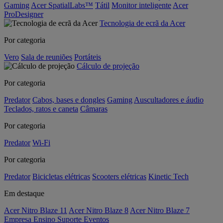
Gaming
Acer SpatialLabs™
Tátil
Monitor inteligente
Acer
ProDesigner
Tecnologia de ecrã da Acer
Por categoria
Vero
Sala de reuniões
Portáteis
Cálculo de projeção
Por categoria
Predator
Cabos, bases e dongles
Gaming
Auscultadores e áudio
Teclados, ratos e caneta
Câmaras
Por categoria
Predator
Wi-Fi
Por categoria
Predator
Bicicletas elétricas
Scooters elétricas
Kinetic Tech
Em destaque
Acer Nitro Blaze 11
Acer Nitro Blaze 8
Acer Nitro Blaze 7
Empresa
Ensino
Suporte
Eventos