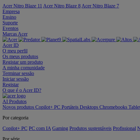
Acer Nitro Blaze 11
Acer Nitro Blaze 8
Acer Nitro Blaze 7
Empresa
Ensino
Suporte
Eventos
Marcas Acer
Acer ID
O meu perfil
Os meus produtos
Registar um produto
A minha comunidade
Terminar sessão
Iniciar sessão
Registar
O que é o Acer ID?
AI
Produtos
Novos produtos
Copilot+ PC
Portáteis
Desktops
Chromebooks
Table
Por categoria
Copilot+ PC
PC com IA
Gaming
Produtos sustentáveis
Profissional
N
Por série