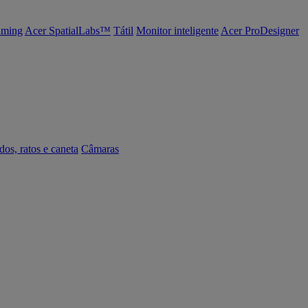
ming
Acer SpatialLabs™
Tátil
Monitor inteligente
Acer ProDesigner
dos, ratos e caneta
Câmaras