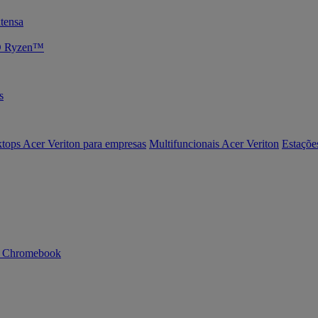
tensa
MD Ryzen™
s
tops Acer Veriton para empresas
Multifuncionais Acer Veriton
Estaçõe
n Chromebook