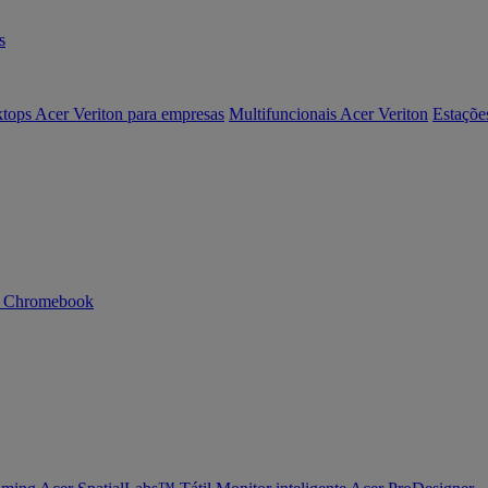
s
tops Acer Veriton para empresas
Multifuncionais Acer Veriton
Estaçõe
n Chromebook