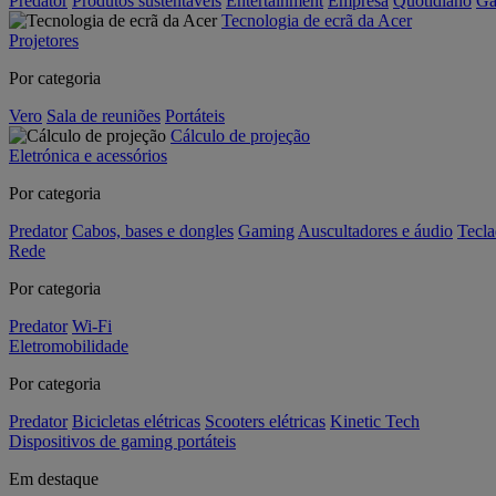
Predator
Produtos sustentáveis
Entertainment
Empresa
Quotidiano
Ga
Tecnologia de ecrã da Acer
Projetores
Por categoria
Vero
Sala de reuniões
Portáteis
Cálculo de projeção
Eletrónica e acessórios
Por categoria
Predator
Cabos, bases e dongles
Gaming
Auscultadores e áudio
Tecla
Rede
Por categoria
Predator
Wi-Fi
Eletromobilidade
Por categoria
Predator
Bicicletas elétricas
Scooters elétricas
Kinetic Tech
Dispositivos de gaming portáteis
Em destaque