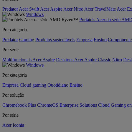
Predator
Acer Swift
Acer Aspire
Acer Nitro
Acer TravelMate
Acer Ex
Windows
Portáteis Acer da série A
Por categoria
Predator
Gaming
Produtos sustentáveis
Empresa
Ensino
Componente
Por série
Multifuncionais Acer Aspire
Desktops Acer Aspire Classic
Nitro
Desk
Windows
Por categoria
Empresa
Cloud gaming
Quotidiano
Ensino
Por solução
Chromebook Plus
ChromeOS Enterprise Solutions
Cloud Gaming o
Por série
Acer Iconia