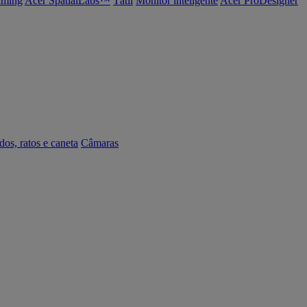
ming
Acer SpatialLabs™
Tátil
Monitor inteligente
Acer ProDesigner
dos, ratos e caneta
Câmaras