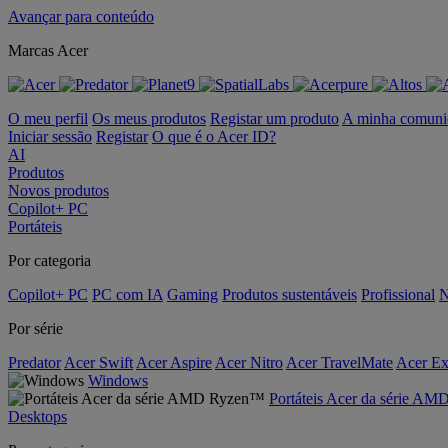
Avançar para conteúdo
Marcas Acer
O meu perfil
Os meus produtos
Registar um produto
A minha comuni
Iniciar sessão
Registar
O que é o Acer ID?
AI
Produtos
Novos produtos
Copilot+ PC
Portáteis
Por categoria
Copilot+ PC
PC com IA
Gaming
Produtos sustentáveis
Profissional
N
Por série
Predator
Acer Swift
Acer Aspire
Acer Nitro
Acer TravelMate
Acer Ex
Windows
Portáteis Acer da série A
Desktops