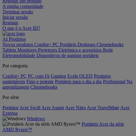
Registar um produto
A minha comunidade
Terminar sessão
Iniciar sessão
Registar
O que é o Acer ID?
AI
Produtos
Novos produtos
Copilot+ PC
Portáteis
Desktops
Chromebooks
Tablets
Monitores
Projetores
Eletrónica e acessórios
Rede
Eletromobilidade
Dispositivos de gaming portáteis
Por categoria
Copilot+ PC
PC com IA
Gaming
Ecrãs OLED
Produtos
sustentáveis
Fino e potente
Portáteis para o dia a dia
Profissional
Na
aprendizagem
Chromebooks
Por série
Predator
Acer Swift
Acer Aspire
Acer Nitro
Acer TravelMate
Acer
Extensa
Windows
Portáteis Acer da série
AMD Ryzen™