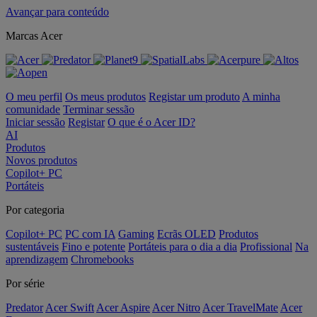
Avançar para conteúdo
Marcas Acer
O meu perfil
Os meus produtos
Registar um produto
A minha
comunidade
Terminar sessão
Iniciar sessão
Registar
O que é o Acer ID?
AI
Produtos
Novos produtos
Copilot+ PC
Portáteis
Por categoria
Copilot+ PC
PC com IA
Gaming
Ecrãs OLED
Produtos
sustentáveis
Fino e potente
Portáteis para o dia a dia
Profissional
Na
aprendizagem
Chromebooks
Por série
Predator
Acer Swift
Acer Aspire
Acer Nitro
Acer TravelMate
Acer