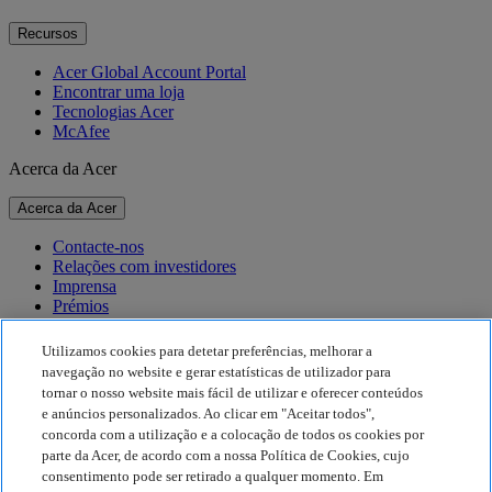
Recursos
Acer Global Account Portal
Encontrar uma loja
Tecnologias Acer
McAfee
Acerca da Acer
Acerca da Acer
Contacte-nos
Relações com investidores
Imprensa
Prémios
Eventos
Utilizamos cookies para detetar preferências, melhorar a
Sustentabilidade
navegação no website e gerar estatísticas de utilizador para
tornar o nosso website mais fácil de utilizar e oferecer conteúdos
Sustentabilidade
e anúncios personalizados. Ao clicar em "Aceitar todos",
concorda com a utilização e a colocação de todos os cookies por
Responsabilidade social empresarial
parte da Acer, de acordo com a nossa Política de Cookies, cujo
Pegada de carbono do produto
consentimento pode ser retirado a qualquer momento. Em
Project Humanity