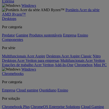
Extensa
Windows
Portáteis Acer da série
AMD Ryzen™
Desktops
Por categoria
Predator
Gaming
Produtos sustentáveis
Empresa
Ensino
Componentes
Por série
Multifuncionais Acer Aspire
Desktops Acer Aspire Classic
Nitro
Desktops Acer Veriton para empresas
Multifuncionais Acer Veriton
Estações de trabalho Acer Veriton
Add-In-One
Chromebox
Mini PC
Windows
Chromebooks
Por categoria
Empresa
Cloud gaming
Quotidiano
Ensino
Por solução
Chromebook Plus
ChromeOS Enterprise Solutions
Cloud Gaming