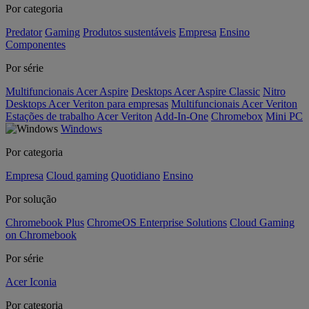
Por categoria
Predator
Gaming
Produtos sustentáveis
Empresa
Ensino
Componentes
Por série
Multifuncionais Acer Aspire
Desktops Acer Aspire Classic
Nitro
Desktops Acer Veriton para empresas
Multifuncionais Acer Veriton
Estações de trabalho Acer Veriton
Add-In-One
Chromebox
Mini PC
Windows
Por categoria
Empresa
Cloud gaming
Quotidiano
Ensino
Por solução
Chromebook Plus
ChromeOS Enterprise Solutions
Cloud Gaming
on Chromebook
Por série
Acer Iconia
Por categoria