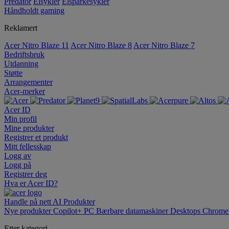
Predator
Elsykler
Elsparkesykler
Håndholdt gaming
Reklamert
Acer Nitro Blaze 11
Acer Nitro Blaze 8
Acer Nitro Blaze 7
Bedriftsbruk
Utdanning
Støtte
Arrangementer
Acer-merker
Acer ID
Min profil
Mine produkter
Registrer et produkt
Mitt fellesskap
Logg av
Logg på
Registrer deg
Hva er Acer ID?
Handle på nett
AI
Produkter
Nye produkter
Copilot+ PC
Bærbare datamaskiner
Desktops
Chrome
Etter kategori