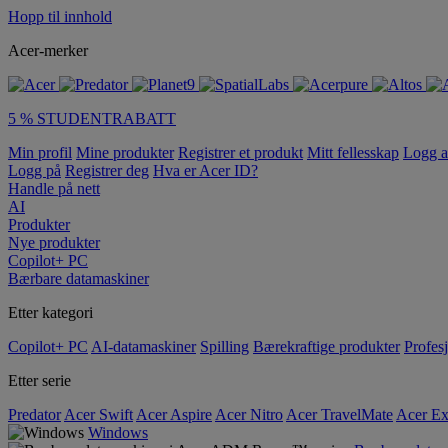
Hopp til innhold
Acer-merker
5 % STUDENTRABATT
Min profil
Mine produkter
Registrer et produkt
Mitt fellesskap
Logg 
Logg på
Registrer deg
Hva er Acer ID?
Handle på nett
AI
Produkter
Nye produkter
Copilot+ PC
Bærbare datamaskiner
Etter kategori
Copilot+ PC
AI-datamaskiner
Spilling
Bærekraftige produkter
Profesj
Etter serie
Predator
Acer Swift
Acer Aspire
Acer Nitro
Acer TravelMate
Acer Ex
Windows