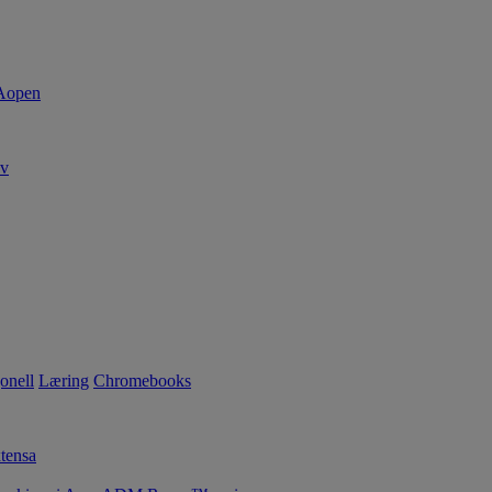
av
onell
Læring
Chromebooks
tensa