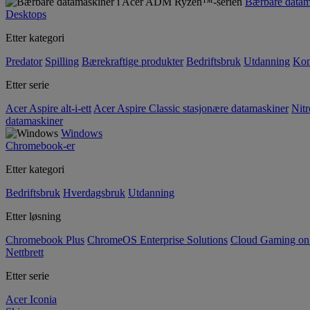
Bærbare data
Desktops
Etter kategori
Predator
Spilling
Bærekraftige produkter
Bedriftsbruk
Utdanning
Kom
Etter serie
Acer Aspire alt-i-ett
Acer Aspire Classic stasjonære datamaskiner
Nitr
datamaskiner
Windows
Chromebook-er
Etter kategori
Bedriftsbruk
Hverdagsbruk
Utdanning
Etter løsning
Chromebook Plus
ChromeOS Enterprise Solutions
Cloud Gaming o
Nettbrett
Etter serie
Acer Iconia