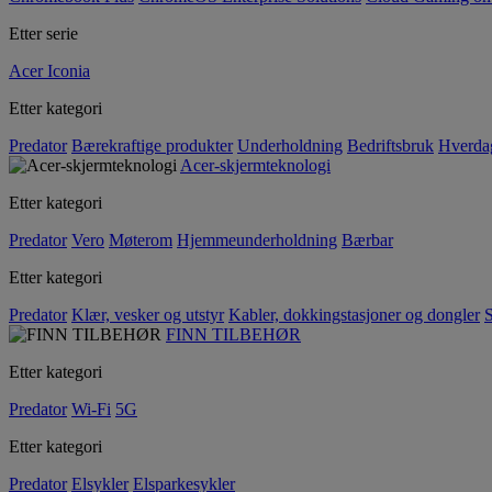
Etter serie
Acer Iconia
Etter kategori
Predator
Bærekraftige produkter
Underholdning
Bedriftsbruk
Hverda
Acer-skjermteknologi
Etter kategori
Predator
Vero
Møterom
Hjemmeunderholdning
Bærbar
Etter kategori
Predator
Klær, vesker og utstyr
Kabler, dokkingstasjoner og dongler
S
FINN TILBEHØR
Etter kategori
Predator
Wi-Fi
5G
Etter kategori
Predator
Elsykler
Elsparkesykler