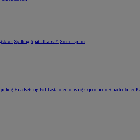
gsbruk
Spilling
SpatialLabs™
Smartskjerm
pilling
Headsets og lyd
Tastaturer, mus og skjermpenn
Smartenheter
K