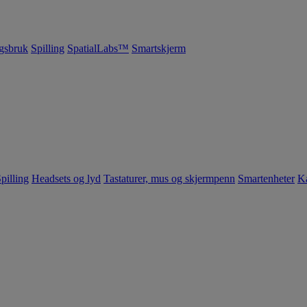
gsbruk
Spilling
SpatialLabs™
Smartskjerm
pilling
Headsets og lyd
Tastaturer, mus og skjermpenn
Smartenheter
K