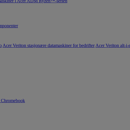
maskiner i Acer ADM Ryzen™-serien
ponenter
o
Acer Veriton stasjonære datamaskiner for bedrifter
Acer Veriton alt-i-e
n Chromebook