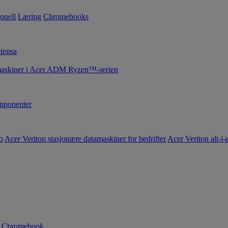
onell
Læring
Chromebooks
tensa
maskiner i Acer ADM Ryzen™-serien
ponenter
o
Acer Veriton stasjonære datamaskiner for bedrifter
Acer Veriton alt-i-e
n Chromebook