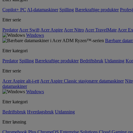
Copilot+ PC
AI-datamaskiner
Spilling
Bærekraftige produkter
Profesj
Etter serie
Predator
Acer Swift
Acer Aspire
Acer Nitro
Acer TravelMate
Acer Ex
Windows
Bærbare data
Etter kategori
Predator
Spilling
Bærekraftige produkter
Bedriftsbruk
Utdanning
Kom
Etter serie
Acer Aspire alt-i-ett
Acer Aspire Classic stasjonære datamaskiner
Nitr
datamaskiner
Windows
Etter kategori
Bedriftsbruk
Hverdagsbruk
Utdanning
Etter løsning
Chromebook Plus
ChromeOS Enterprise Solutions
Cloud Gaming o