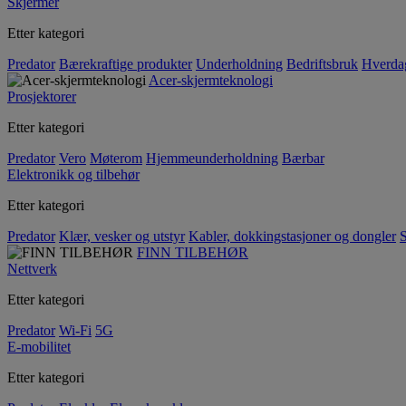
Skjermer
Etter kategori
Predator
Bærekraftige produkter
Underholdning
Bedriftsbruk
Hverda
Acer-skjermteknologi
Prosjektorer
Etter kategori
Predator
Vero
Møterom
Hjemmeunderholdning
Bærbar
Elektronikk og tilbehør
Etter kategori
Predator
Klær, vesker og utstyr
Kabler, dokkingstasjoner og dongler
S
FINN TILBEHØR
Nettverk
Etter kategori
Predator
Wi-Fi
5G
E-mobilitet
Etter kategori