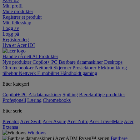
Acer ID
Min profil
Mine produkter
Registrer et produkt
Mitt fellesskap
Logg av
Logg på
Registrer deg
Hva er Acer ID?
Handle på nett
AI
Produkter
Nye produkter
Copilot+ PC
Bærbare datamaskiner
Desktops
Chromebook-er
Nettbrett
Skjermer
Prosjektorer
Elektronikk og
tilbehør
Nettverk
E-mobilitet
Håndholdt gaming
Etter kategori
Copilot+ PC
AI-datamaskiner
Spilling
Bærekraftige produkter
Profesjonell
Læring
Chromebooks
Etter serie
Predator
Acer Swift
Acer Aspire
Acer Nitro
Acer TravelMate
Acer
Extensa
Windows
Bærbare