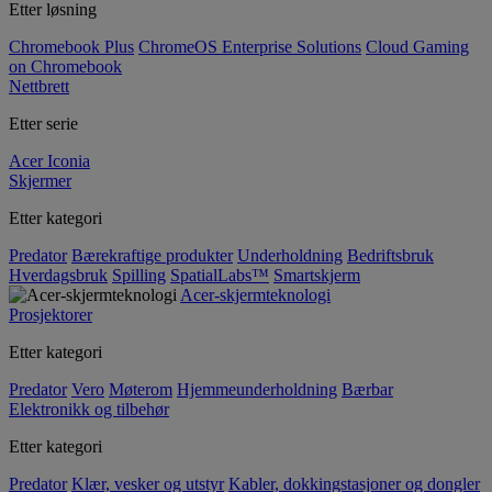
Etter løsning
Chromebook Plus
ChromeOS Enterprise Solutions
Cloud Gaming
on Chromebook
Nettbrett
Etter serie
Acer Iconia
Skjermer
Etter kategori
Predator
Bærekraftige produkter
Underholdning
Bedriftsbruk
Hverdagsbruk
Spilling
SpatialLabs™
Smartskjerm
Acer-skjermteknologi
Prosjektorer
Etter kategori
Predator
Vero
Møterom
Hjemmeunderholdning
Bærbar
Elektronikk og tilbehør
Etter kategori
Predator
Klær, vesker og utstyr
Kabler, dokkingstasjoner og dongler