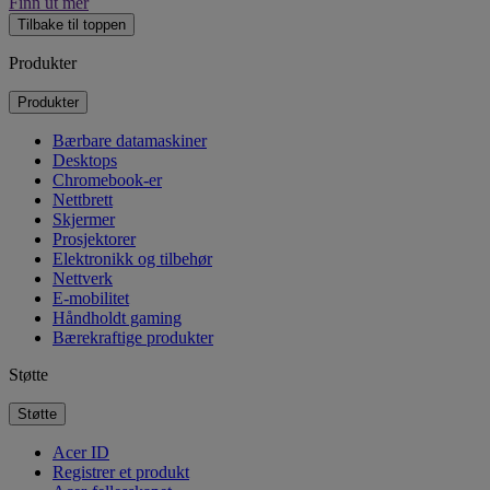
Finn ut mer
Tilbake til toppen
Produkter
Produkter
Bærbare datamaskiner
Desktops
Chromebook-er
Nettbrett
Skjermer
Prosjektorer
Elektronikk og tilbehør
Nettverk
E-mobilitet
Håndholdt gaming
Bærekraftige produkter
Støtte
Støtte
Acer ID
Registrer et produkt