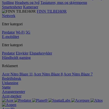
Spilling
Headsets og lyd
Tastaturer, mus og skjermpenn
Smartenheter
Kameraer
FINN TILBEHØR
Nettverk
Etter kategori
Predator
Wi-Fi
5G
E-mobilitet
Etter kategori
Predator
Elsykler
Elsparkesykler
Håndholdt gaming
Reklamert
Acer Nitro Blaze 11
Acer Nitro Blaze 8
Acer Nitro Blaze 7
Bedriftsbruk
Utdanning
Støtte
Arrangementer
Acer-merker