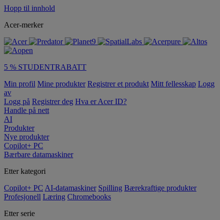
Hopp til innhold
Acer-merker
5 % STUDENTRABATT
Min profil
Mine produkter
Registrer et produkt
Mitt fellesskap
Logg
av
Logg på
Registrer deg
Hva er Acer ID?
Handle på nett
AI
Produkter
Nye produkter
Copilot+ PC
Bærbare datamaskiner
Etter kategori
Copilot+ PC
AI-datamaskiner
Spilling
Bærekraftige produkter
Profesjonell
Læring
Chromebooks
Etter serie