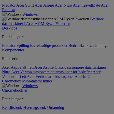
Predator
Acer Swift
Acer Aspire
Acer Nitro
Acer TravelMate
Acer
Extensa
Windows
Bærbare
datamaskiner i Acer ADM Ryzen™-serien
Desktops
Etter kategori
Predator
Spilling
Bærekraftige produkter
Bedriftsbruk
Utdanning
Komponenter
Etter serie
Acer Aspire alt-i-ett
Acer Aspire Classic stasjonære datamaskiner
Nitro
Acer Veriton stasjonære datamaskiner for bedrifter
Acer
Veriton alt-i-ett
Acer Veriton arbeidsstasjoner
Add-In-One
Chromebox
Mini-datamaskiner
Windows
Chromebook-er
Etter kategori
Bedriftsbruk
Hverdagsbruk
Utdanning