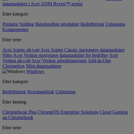
datamaskiner i Acer ADM Ryzen™-serien
Etter kategori
Predator
Spilling
Bærekraftige produkter
Bedriftsbruk
Utdanning
Komponenter
Etter serie
Acer Aspire alt-i-ett
Acer Aspire Classic stasjonære datamaskiner
Nitro
Acer Veriton stasjonære datamaskiner for bedrifter
Acer
Veriton alt-i-ett
Acer Veriton arbeidsstasjoner
Add-In-One
Chromebox
Mini-datamaskiner
Windows
Etter kategori
Bedriftsbruk
Hverdagsbruk
Utdanning
Etter løsning
Chromebook Plus
ChromeOS Enterprise Solutions
Cloud Gaming
on Chromebook
Etter serie