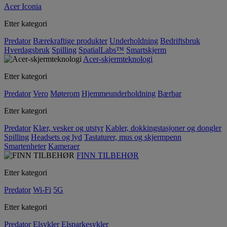
Acer Iconia
Etter kategori
Predator
Bærekraftige produkter
Underholdning
Bedriftsbruk
Hverdagsbruk
Spilling
SpatialLabs™
Smartskjerm
Acer-skjermteknologi
Etter kategori
Predator
Vero
Møterom
Hjemmeunderholdning
Bærbar
Etter kategori
Predator
Klær, vesker og utstyr
Kabler, dokkingstasjoner og dongler
Spilling
Headsets og lyd
Tastaturer, mus og skjermpenn
Smartenheter
Kameraer
FINN TILBEHØR
Etter kategori
Predator
Wi-Fi
5G
Etter kategori
Predator
Elsykler
Elsparkesykler