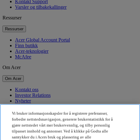
Kontakt Support
Varsler og tilbakekallinger
Ressurser
Ressurser
Acer Global Account Portal
Finn butikk
Acer-teknologier
McAfee
Om Acer
Om Acer
Kontakt oss
Investor Relations
Nyheter
Priser
Arrangementer
Vi bruker informasjonskapsler for å registrere preferanser,
forbedre nettstedsnavigasjon, generere brukerstatistikk for å
Bærekraft
gjøre nettstedet vårt mer brukervennlig, og tilby personlig
tilpasset innhold og annonser. Ved å klikke på Godta alle
Bærekraft
samtykker du i Acers bruk og plassering av alle