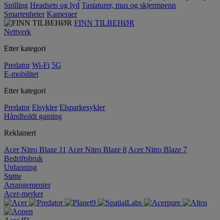
Spilling
Headsets og lyd
Tastaturer, mus og skjermpenn
Smartenheter
Kameraer
FINN TILBEHØR
Nettverk
Etter kategori
Predator
Wi-Fi
5G
E-mobilitet
Etter kategori
Predator
Elsykler
Elsparkesykler
Håndholdt gaming
Reklamert
Acer Nitro Blaze 11
Acer Nitro Blaze 8
Acer Nitro Blaze 7
Bedriftsbruk
Utdanning
Støtte
Arrangementer
Acer-merker