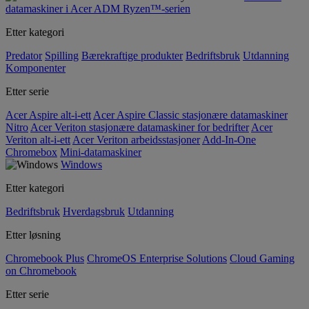
datamaskiner i Acer ADM Ryzen™-serien
Etter kategori
Predator
Spilling
Bærekraftige produkter
Bedriftsbruk
Utdanning
Komponenter
Etter serie
Acer Aspire alt-i-ett
Acer Aspire Classic stasjonære datamaskiner
Nitro
Acer Veriton stasjonære datamaskiner for bedrifter
Acer
Veriton alt-i-ett
Acer Veriton arbeidsstasjoner
Add-In-One
Chromebox
Mini-datamaskiner
Windows
Etter kategori
Bedriftsbruk
Hverdagsbruk
Utdanning
Etter løsning
Chromebook Plus
ChromeOS Enterprise Solutions
Cloud Gaming
on Chromebook
Etter serie