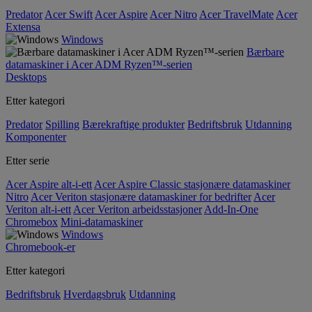
Predator
Acer Swift
Acer Aspire
Acer Nitro
Acer TravelMate
Acer
Extensa
Windows
Bærbare
datamaskiner i Acer ADM Ryzen™-serien
Desktops
Etter kategori
Predator
Spilling
Bærekraftige produkter
Bedriftsbruk
Utdanning
Komponenter
Etter serie
Acer Aspire alt-i-ett
Acer Aspire Classic stasjonære datamaskiner
Nitro
Acer Veriton stasjonære datamaskiner for bedrifter
Acer
Veriton alt-i-ett
Acer Veriton arbeidsstasjoner
Add-In-One
Chromebox
Mini-datamaskiner
Windows
Chromebook-er
Etter kategori
Bedriftsbruk
Hverdagsbruk
Utdanning