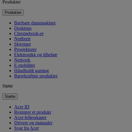
Produkter
Produkter
Bærbare datamaskiner
Desktops
Chromebook-er
Nettbrett
Skjermer
Prosjektorer
Elektronikk og tilbehør
Nettverk
E-mobilitet
Håndholdt gaming
Bærekraftige produkter
Støtte
Støtte
Acer ID
Registrer et produkt
Acer-fellesskapet
Drivere og manualer
Svar fra Acer