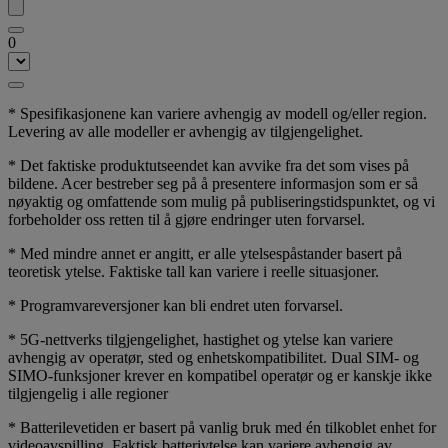
0
* Spesifikasjonene kan variere avhengig av modell og/eller region.
Levering av alle modeller er avhengig av tilgjengelighet.
* Det faktiske produktutseendet kan avvike fra det som vises på
bildene. Acer bestreber seg på å presentere informasjon som er så
nøyaktig og omfattende som mulig på publiseringstidspunktet, og vi
forbeholder oss retten til å gjøre endringer uten forvarsel.
* Med mindre annet er angitt, er alle ytelsespåstander basert på
teoretisk ytelse. Faktiske tall kan variere i reelle situasjoner.
* Programvareversjoner kan bli endret uten forvarsel.
* 5G-nettverks tilgjengelighet, hastighet og ytelse kan variere
avhengig av operatør, sted og enhetskompatibilitet. Dual SIM- og
SIMO-funksjoner krever en kompatibel operatør og er kanskje ikke
tilgjengelig i alle regioner
* Batterilevetiden er basert på vanlig bruk med én tilkoblet enhet for
videoavspilling. Faktisk batteriytelse kan variere avhengig av