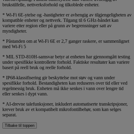
brukstilfelle, nettverksforhold og tilkoblede enheter.
* Wi-Fi 6E-ytelse og -hastigheter er avhengig av tilgjengeligheten av
kompatible enheter og nettverk. Tilgang til 6 GHz-båndet kan
variere etter region eller på grunn av begrensninger satt av
myndigheter.
* Påstanden om at Wi-Fi 6E er 2,7 ganger raskere, er sammenlignet
med Wi-Fi 5
* MIL STD-810H-samsvar betyr at enheten har gjennomgått testing
under spesifikke kontrollerte forhold. Faktiske resultater kan variere
basert på reell bruk og reelle forhold.
* IP68-klassifisering gir beskyttelse mot støv og vann under
spesifikke forhold. Bestandigheten kan reduseres over tid eller ved
regelmessig bruk. Enheten må ikke senkes i vann over lengre tid
eller senkes i dypt vann.
* AI-drevne talefunksjoner, inkludert automatiserte transkripsjoner,
krever bruk av et kompatibelt mikrofontilbehør, som kan selges
separat.
Tilbake til toppen