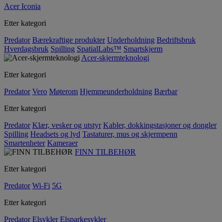
Acer Iconia
Etter kategori
Predator
Bærekraftige produkter
Underholdning
Bedriftsbruk
Hverdagsbruk
Spilling
SpatialLabs™
Smartskjerm
Acer-skjermteknologi
Etter kategori
Predator
Vero
Møterom
Hjemmeunderholdning
Bærbar
Etter kategori
Predator
Klær, vesker og utstyr
Kabler, dokkingstasjoner og dongler
Spilling
Headsets og lyd
Tastaturer, mus og skjermpenn
Smartenheter
Kameraer
FINN TILBEHØR
Etter kategori
Predator
Wi-Fi
5G
Etter kategori
Predator
Elsykler
Elsparkesykler