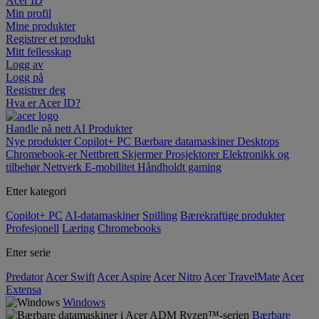
Acer ID
Min profil
Mine produkter
Registrer et produkt
Mitt fellesskap
Logg av
Logg på
Registrer deg
Hva er Acer ID?
Handle på nett
AI
Produkter
Nye produkter
Copilot+ PC
Bærbare datamaskiner
Desktops
Chromebook-er
Nettbrett
Skjermer
Prosjektorer
Elektronikk og
tilbehør
Nettverk
E-mobilitet
Håndholdt gaming
Etter kategori
Copilot+ PC
AI-datamaskiner
Spilling
Bærekraftige produkter
Profesjonell
Læring
Chromebooks
Etter serie
Predator
Acer Swift
Acer Aspire
Acer Nitro
Acer TravelMate
Acer
Extensa
Windows
Bærbare