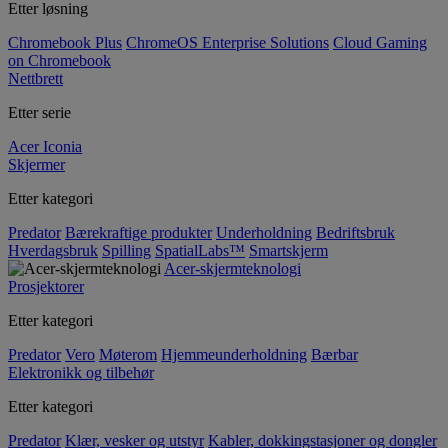
Etter løsning
Chromebook Plus
ChromeOS Enterprise Solutions
Cloud Gaming
on Chromebook
Nettbrett
Etter serie
Acer Iconia
Skjermer
Etter kategori
Predator
Bærekraftige produkter
Underholdning
Bedriftsbruk
Hverdagsbruk
Spilling
SpatialLabs™
Smartskjerm
Acer-skjermteknologi
Prosjektorer
Etter kategori
Predator
Vero
Møterom
Hjemmeunderholdning
Bærbar
Elektronikk og tilbehør
Etter kategori
Predator
Klær, vesker og utstyr
Kabler, dokkingstasjoner og dongler