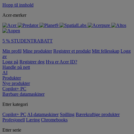
Hopp til innhold
Acer-merker
5 % STUDENTRABATT
Min profil
Mine produkter
Registrer et produkt
Mitt fellesskap
Logg
av
Logg på
Registrer deg
Hva er Acer ID?
Handle på nett
AI
Produkter
Nye produkter
Copilot+ PC
Bærbare datamaskiner
Etter kategori
Copilot+ PC
AI-datamaskiner
Spilling
Bærekraftige produkter
Profesjonell
Læring
Chromebooks
Etter serie