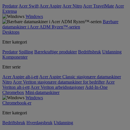
Predator
Acer Swift
Acer Aspire
Acer Nitro
Acer TravelMate
Acer
Extensa
Windows
Bærbare
datamaskiner i Acer ADM Ryzen™-serien
Desktops
Etter kategori
Predator
Spilling
Bærekraftige produkter
Bedriftsbruk
Utdanning
Komponenter
Etter serie
Acer Aspire alt-i-ett
Acer Aspire Classic stasjonære datamaskiner
Nitro
Acer Veriton stasjonære datamaskiner for bedrifter
Acer
Veriton alt-i-ett
Acer Veriton arbeidsstasjoner
Add-In-One
Chromebox
Mini-datamaskiner
Windows
Chromebook-er
Etter kategori
Bedriftsbruk
Hverdagsbruk
Utdanning