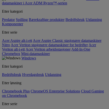
datamaskiner i Acer ADM Ryzen™-serien
Etter kategori
Predator
Spilling
Bærekraftige produkter
Bedriftsbruk
Utdanning
Komponenter
Etter serie
Acer Aspire alt-i-ett
Acer Aspire Classic stasjonære datamaskiner
Nitro
Acer Veriton stasjonære datamaskiner for bedrifter
Acer
Veriton alt-i-ett
Acer Veriton arbeidsstasjoner
Add-In-One
Chromebox
Mini-datamaskiner
Windows
Etter kategori
Bedriftsbruk
Hverdagsbruk
Utdanning
Etter løsning
Chromebook Plus
ChromeOS Enterprise Solutions
Cloud Gaming
on Chromebook
Etter serie