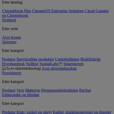
Etter løsning
Chromebook Plus
ChromeOS Enterprise Solutions
Cloud Gaming
on Chromebook
Nettbrett
Etter serie
Acer Iconia
Skjermer
Etter kategori
Predator
Bærekraftige produkter
Underholdning
Bedriftsbruk
Hverdagsbruk
Spilling
SpatialLabs™
Smartskjerm
Acer-skjermteknologi
Prosjektorer
Etter kategori
Predator
Vero
Møterom
Hjemmeunderholdning
Bærbar
Elektronikk og tilbehør
Etter kategori
Predator
Klær, vesker og utstyr
Kabler, dokkingstasjoner og dongler