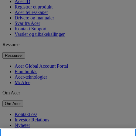
Acer ID
Registrer et produkt
Acer-fellesskapet
Drivere og manualer
Svar fra Acer
Kontakt Support
Varsler og tilbakekallinger
Ressurser
Ressurser
Acer Global Account Portal
Finn butikk
Acer-teknologier
McAfee
Om Acer
Om Acer
Kontakt oss
Investor Relations
Nyheter
Priser