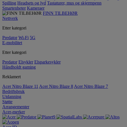
Spilling
Headsets og lyd
Tastaturer, mus og skjermpenn
Smartenheter
Kameraer
FINN TILBEHØR
Nettverk
Etter kategori
Predator
Wi-Fi
5G
E-mobilitet
Etter kategori
Predator
Elsykler
Elsparkesykler
Håndholdt gaming
Reklamert
Acer Nitro Blaze 11
Acer Nitro Blaze 8
Acer Nitro Blaze 7
Bedriftsbruk
Utdanning
Støtte
Arrangementer
Acer-merker