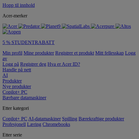
Hopp til innhold
Acer-merker
5 % STUDENTRABATT
Min profil
Mine produkter
Registrer et produkt
Mitt fellesskap
Logg
av
Logg på
Registrer deg
Hva er Acer ID?
Handle på nett
AI
Produkter
Nye produkter
Copilot+ PC
Bærbare datamaskiner
Etter kategori
Copilot+ PC
AI-datamaskiner
Spilling
Bærekraftige produkter
Profesjonell
Læring
Chromebooks
Etter serie