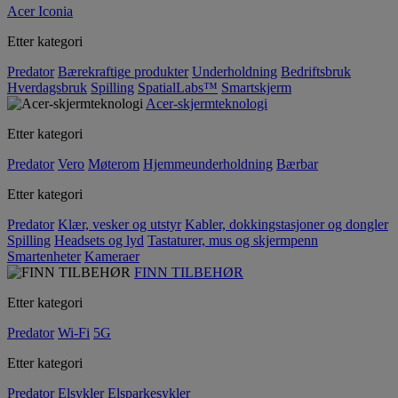
Acer Iconia
Etter kategori
Predator
Bærekraftige produkter
Underholdning
Bedriftsbruk
Hverdagsbruk
Spilling
SpatialLabs™
Smartskjerm
Acer-skjermteknologi
Etter kategori
Predator
Vero
Møterom
Hjemmeunderholdning
Bærbar
Etter kategori
Predator
Klær, vesker og utstyr
Kabler, dokkingstasjoner og dongler
Spilling
Headsets og lyd
Tastaturer, mus og skjermpenn
Smartenheter
Kameraer
FINN TILBEHØR
Etter kategori
Predator
Wi-Fi
5G
Etter kategori
Predator
Elsykler
Elsparkesykler