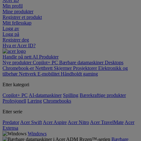
Acer ID
Min profil
Mine produkter
Registrer et produkt
Mitt fellesskap
Logg av
Logg på
Registrer deg
Hva er Acer ID?
Handle på nett
AI
Produkter
Nye produkter
Copilot+ PC
Bærbare datamaskiner
Desktops
Chromebook-er
Nettbrett
Skjermer
Prosjektorer
Elektronikk og
tilbehør
Nettverk
E-mobilitet
Håndholdt gaming
Etter kategori
Copilot+ PC
AI-datamaskiner
Spilling
Bærekraftige produkter
Profesjonell
Læring
Chromebooks
Etter serie
Predator
Acer Swift
Acer Aspire
Acer Nitro
Acer TravelMate
Acer
Extensa
Windows
Bærbare