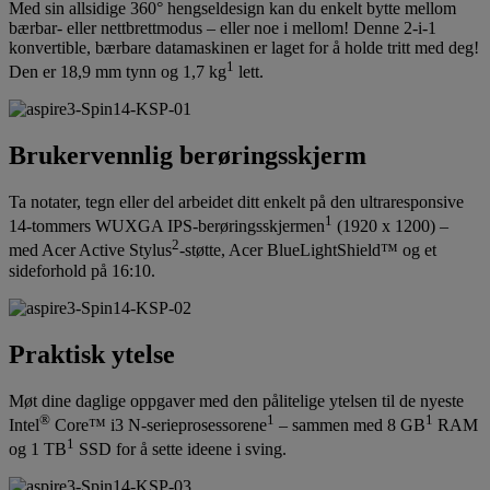
Med sin allsidige 360° hengseldesign kan du enkelt bytte mellom
bærbar- eller nettbrettmodus – eller noe i mellom! Denne 2-i-1
konvertible, bærbare datamaskinen er laget for å holde tritt med deg!
1
Den er 18,9 mm tynn og 1,7 kg
lett.
Brukervennlig berøringsskjerm
Ta notater, tegn eller del arbeidet ditt enkelt på den ultraresponsive
1
14-tommers WUXGA IPS-berøringsskjermen
(1920 x 1200) –
2
med Acer Active Stylus
-støtte, Acer BlueLightShield™ og et
sideforhold på 16:10.
Praktisk ytelse
Møt dine daglige oppgaver med den pålitelige ytelsen til de nyeste
®
1
1
Intel
Core™ i3 N-serieprosessorene
– sammen med 8 GB
RAM
1
og 1 TB
SSD for å sette ideene i sving.