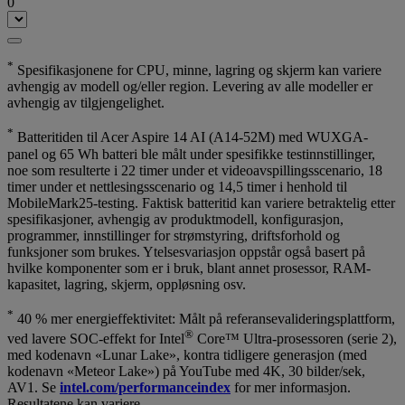
0
*
Spesifikasjonene for CPU, minne, lagring og skjerm kan variere
avhengig av modell og/eller region. Levering av alle modeller er
avhengig av tilgjengelighet.
*
Batteritiden til Acer Aspire 14 AI (A14-52M) med WUXGA-
panel og 65 Wh batteri ble målt under spesifikke testinnstillinger,
noe som resulterte i 22 timer under et videoavspillingsscenario, 18
timer under et nettlesingsscenario og 14,5 timer i henhold til
MobileMark25-testing. Faktisk batteritid kan variere betraktelig etter
spesifikasjoner, avhengig av produktmodell, konfigurasjon,
programmer, innstillinger for strømstyring, driftsforhold og
funksjoner som brukes. Ytelsesvariasjon oppstår også basert på
hvilke komponenter som er i bruk, blant annet prosessor, RAM-
kapasitet, lagring, skjerm, oppløsning osv.
*
40 % mer energieffektivitet: Målt på referansevalideringsplattform,
®
ved lavere SOC-effekt for Intel
Core™ Ultra-prosessoren (serie 2),
med kodenavn «Lunar Lake», kontra tidligere generasjon (med
kodenavn «Meteor Lake») på YouTube med 4K, 30 bilder/sek,
AV1. Se
intel.com/performanceindex
for mer informasjon.
Resultatene kan variere.