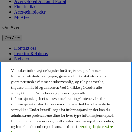
Acer Global Account Portal
Finn butikk
Acer-teknologier
McAfee
Om Acer
Om Acer
Kontakt oss
Investor Relations
Nyheter
Priser
Arrangementer
Vi bruker informasjonskapsler for å registrere preferanser,
forbedre nettstedsnavigasjon, generere brukerstatistikk for å
Bærekraft
gjøre nettstedet vårt mer brukervennlig, og tilby personlig
tilpasset innhold og annonser. Ved å klikke på Godta alle
Bærekraft
samtykker du i Acers bruk og plassering av alle
informasjonskapsler i samsvar med retningslinjene våre for
Samfunnsansvar
informasjonskapsler. Du kan når som helst trekke tilbake dette
Karbonavtrykket til produkter
samtykket. Under Innstillinger for informasjonskapsler kan du
Project Humanity
administrere preferansene dine for hver type informasjonskapsel.
Earthion
Finn ut mer om hvem vi er, hvilke informasjonskapsler vi bruker,
Personvernpolicy
og hvordan du endrer preferansene dine, i
retningslinjene våre
Retningslinjer for informasjonskapsler