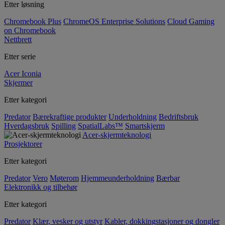
Etter løsning
Chromebook Plus
ChromeOS Enterprise Solutions
Cloud Gaming
on Chromebook
Nettbrett
Etter serie
Acer Iconia
Skjermer
Etter kategori
Predator
Bærekraftige produkter
Underholdning
Bedriftsbruk
Hverdagsbruk
Spilling
SpatialLabs™
Smartskjerm
Acer-skjermteknologi
Prosjektorer
Etter kategori
Predator
Vero
Møterom
Hjemmeunderholdning
Bærbar
Elektronikk og tilbehør
Etter kategori
Predator
Klær, vesker og utstyr
Kabler, dokkingstasjoner og dongler