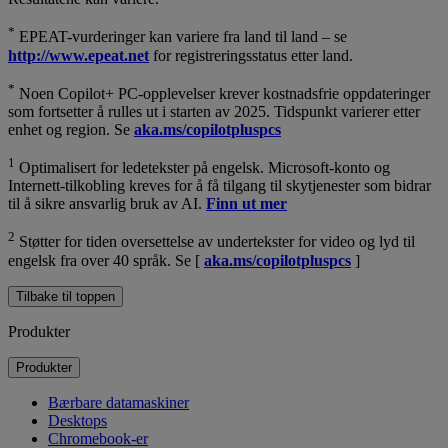
*
EPEAT-vurderinger kan variere fra land til land – se
http://www.epeat.net
for registreringsstatus etter land.
*
Noen Copilot+ PC-opplevelser krever kostnadsfrie oppdateringer
som fortsetter å rulles ut i starten av 2025. Tidspunkt varierer etter
enhet og region. Se
aka.ms/copilotpluspcs
1
Optimalisert for ledetekster på engelsk. Microsoft-konto og
Internett-tilkobling kreves for å få tilgang til skytjenester som bidrar
til å sikre ansvarlig bruk av AI.
Finn ut mer
2
Støtter for tiden oversettelse av undertekster for video og lyd til
engelsk fra over 40 språk. Se [
aka.ms/copilotpluspcs
]
Tilbake til toppen
Produkter
Produkter
Bærbare datamaskiner
Desktops
Chromebook-er