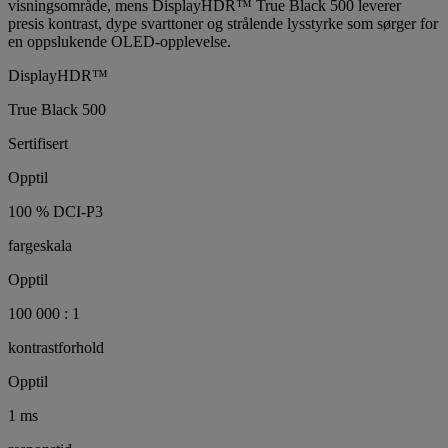
visningsområde, mens DisplayHDR™ True Black 500 leverer
presis kontrast, dype svarttoner og strålende lysstyrke som sørger for
en oppslukende OLED-opplevelse.
DisplayHDR™
True Black 500
Sertifisert
Opptil
100 % DCI-P3
fargeskala
Opptil
100 000 : 1
kontrastforhold
Opptil
1 ms