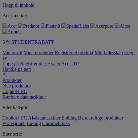
Hopp til innhold
Acer-merker
5 % STUDENTRABATT
Min profil
Mine produkter
Registrer et produkt
Mitt fellesskap
Logg
av
Logg på
Registrer deg
Hva er Acer ID?
Handle på nett
AI
Produkter
Nye produkter
Copilot+ PC
Bærbare datamaskiner
Etter kategori
Copilot+ PC
AI-datamaskiner
Spilling
Bærekraftige produkter
Profesjonell
Læring
Chromebooks
Etter serie