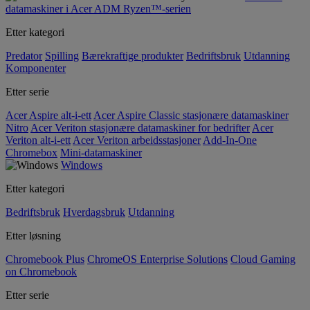
datamaskiner i Acer ADM Ryzen™-serien
Etter kategori
Predator
Spilling
Bærekraftige produkter
Bedriftsbruk
Utdanning
Komponenter
Etter serie
Acer Aspire alt-i-ett
Acer Aspire Classic stasjonære datamaskiner
Nitro
Acer Veriton stasjonære datamaskiner for bedrifter
Acer
Veriton alt-i-ett
Acer Veriton arbeidsstasjoner
Add-In-One
Chromebox
Mini-datamaskiner
Windows
Etter kategori
Bedriftsbruk
Hverdagsbruk
Utdanning
Etter løsning
Chromebook Plus
ChromeOS Enterprise Solutions
Cloud Gaming
on Chromebook
Etter serie