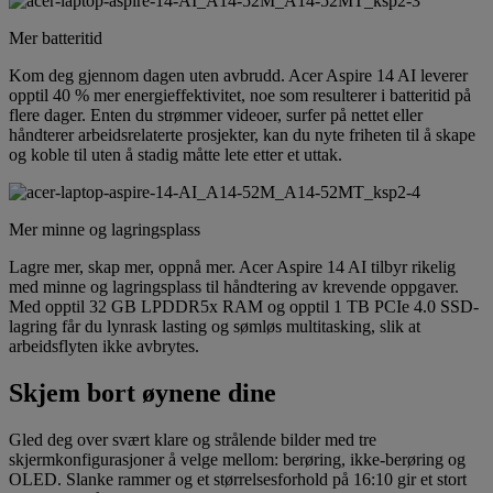
Mer batteritid
Kom deg gjennom dagen uten avbrudd. Acer Aspire 14 AI leverer
opptil 40 % mer energieffektivitet, noe som resulterer i batteritid på
flere dager. Enten du strømmer videoer, surfer på nettet eller
håndterer arbeidsrelaterte prosjekter, kan du nyte friheten til å skape
og koble til uten å stadig måtte lete etter et uttak.
Mer minne og lagringsplass
Lagre mer, skap mer, oppnå mer. Acer Aspire 14 AI tilbyr rikelig
med minne og lagringsplass til håndtering av krevende oppgaver.
Med opptil 32 GB LPDDR5x RAM og opptil 1 TB PCIe 4.0 SSD-
lagring får du lynrask lasting og sømløs multitasking, slik at
arbeidsflyten ikke avbrytes.
Skjem bort øynene dine
Gled deg over svært klare og strålende bilder med tre
skjermkonfigurasjoner å velge mellom: berøring, ikke-berøring og
OLED. Slanke rammer og et størrelsesforhold på 16:10 gir et stort