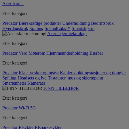
Acer Iconia
Etter kategori
Predator
Bærekraftige produkter
Underholdning
Bedriftsbruk
Hverdagsbruk
Spilling
SpatialLabs™
Smartskjerm
Acer-skjermteknologi
Etter kategori
Predator
Vero
Møterom
Hjemmeunderholdning
Bærbar
Etter kategori
Predator
Klær, vesker og utstyr
Kabler, dokkingstasjoner og dongler
Spilling
Headsets og lyd
Tastaturer, mus og skjermpenn
Smartenheter
Kameraer
FINN TILBEHØR
Etter kategori
Predator
Wi-Fi
5G
Etter kategori
Predator
Elsykler
Elsparkesykler