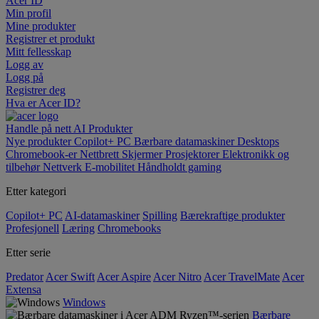
Acer ID
Min profil
Mine produkter
Registrer et produkt
Mitt fellesskap
Logg av
Logg på
Registrer deg
Hva er Acer ID?
Handle på nett
AI
Produkter
Nye produkter
Copilot+ PC
Bærbare datamaskiner
Desktops
Chromebook-er
Nettbrett
Skjermer
Prosjektorer
Elektronikk og
tilbehør
Nettverk
E-mobilitet
Håndholdt gaming
Etter kategori
Copilot+ PC
AI-datamaskiner
Spilling
Bærekraftige produkter
Profesjonell
Læring
Chromebooks
Etter serie
Predator
Acer Swift
Acer Aspire
Acer Nitro
Acer TravelMate
Acer
Extensa
Windows
Bærbare