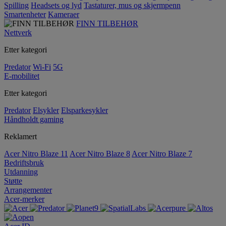
Spilling
Headsets og lyd
Tastaturer, mus og skjermpenn
Smartenheter
Kameraer
FINN TILBEHØR
Nettverk
Etter kategori
Predator
Wi-Fi
5G
E-mobilitet
Etter kategori
Predator
Elsykler
Elsparkesykler
Håndholdt gaming
Reklamert
Acer Nitro Blaze 11
Acer Nitro Blaze 8
Acer Nitro Blaze 7
Bedriftsbruk
Utdanning
Støtte
Arrangementer
Acer-merker