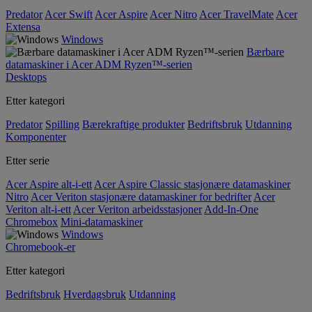
Predator
Acer Swift
Acer Aspire
Acer Nitro
Acer TravelMate
Acer
Extensa
Windows
Bærbare
datamaskiner i Acer ADM Ryzen™-serien
Desktops
Etter kategori
Predator
Spilling
Bærekraftige produkter
Bedriftsbruk
Utdanning
Komponenter
Etter serie
Acer Aspire alt-i-ett
Acer Aspire Classic stasjonære datamaskiner
Nitro
Acer Veriton stasjonære datamaskiner for bedrifter
Acer
Veriton alt-i-ett
Acer Veriton arbeidsstasjoner
Add-In-One
Chromebox
Mini-datamaskiner
Windows
Chromebook-er
Etter kategori
Bedriftsbruk
Hverdagsbruk
Utdanning