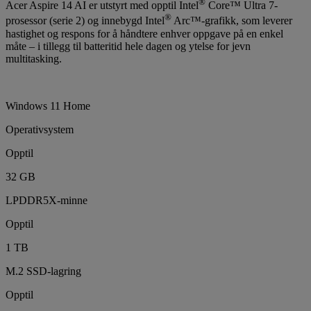
®
Acer Aspire 14 AI er utstyrt med opptil Intel
Core™ Ultra 7-
®
prosessor (serie 2) og innebygd Intel
Arc™-grafikk, som leverer
hastighet og respons for å håndtere enhver oppgave på en enkel
måte – i tillegg til batteritid hele dagen og ytelse for jevn
multitasking.
Windows 11 Home
Operativsystem
Opptil
32 GB
LPDDR5X-minne
Opptil
1 TB
M.2 SSD-lagring
Opptil