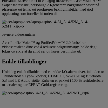
Forvandle skrivebordet til et daglig mesterverk. Acer VisionArt™
skaper fantastiske, personlige AI-genererte bakgrunner basert på
plassering og tema, og produserer bakgrunnsbilder med god
oppløsning som forteller historien din.
Jevnere videosamtaler
Acer PurifiedVoice™ og PurifiedView™ 2.0 forbedrer
videosamtalene dine ved å redusere bakgrunnsstøy, holde deg i
fokus og sikre at du alltid ser og høres best mulig ut.
Enkle tilkoblinger
Hold deg enkelt tilkoblet med en rekke I/O-alternativer, inkludert to
Thunderbolt 4 Type-C-porter, HDMI 2.1, Wi-Fi 6E og Bluetooth
5.3 med LE Audio-støtte. Enheten er pakket i 100 % resirkulerbare
materialer og har EPEAT Gold-registrering.