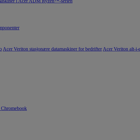
maskiner i Acer ADM Ryzen™-serien
ponenter
o
Acer Veriton stasjonære datamaskiner for bedrifter
Acer Veriton alt-i-e
n Chromebook