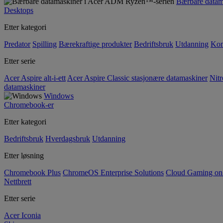
Bærbare data
Desktops
Etter kategori
Predator
Spilling
Bærekraftige produkter
Bedriftsbruk
Utdanning
Kom
Etter serie
Acer Aspire alt-i-ett
Acer Aspire Classic stasjonære datamaskiner
Nitr
datamaskiner
Windows
Chromebook-er
Etter kategori
Bedriftsbruk
Hverdagsbruk
Utdanning
Etter løsning
Chromebook Plus
ChromeOS Enterprise Solutions
Cloud Gaming o
Nettbrett
Etter serie
Acer Iconia