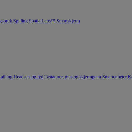
gsbruk
Spilling
SpatialLabs™
Smartskjerm
pilling
Headsets og lyd
Tastaturer, mus og skjermpenn
Smartenheter
K