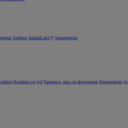
gsbruk
Spilling
SpatialLabs™
Smartskjerm
pilling
Headsets og lyd
Tastaturer, mus og skjermpenn
Smartenheter
K