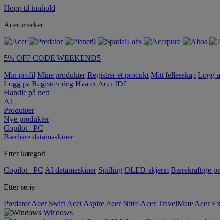
Hopp til innhold
Acer-merker
5% OFF CODE WEEKEND5
Min profil
Mine produkter
Registrer et produkt
Mitt fellesskap
Logg 
Logg på
Registrer deg
Hva er Acer ID?
Handle på nett
AI
Produkter
Nye produkter
Copilot+ PC
Bærbare datamaskiner
Etter kategori
Copilot+ PC
AI-datamaskiner
Spilling
OLED-skjerm
Bærekraftige p
Etter serie
Predator
Acer Swift
Acer Aspire
Acer Nitro
Acer TravelMate
Acer Ex
Windows