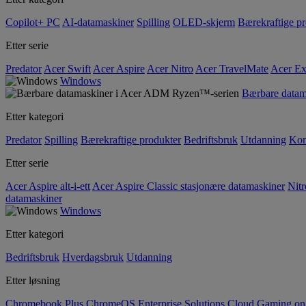
Copilot+ PC
AI-datamaskiner
Spilling
OLED-skjerm
Bærekraftige p
Etter serie
Predator
Acer Swift
Acer Aspire
Acer Nitro
Acer TravelMate
Acer Ex
Windows
Bærbare data
Etter kategori
Predator
Spilling
Bærekraftige produkter
Bedriftsbruk
Utdanning
Kom
Etter serie
Acer Aspire alt-i-ett
Acer Aspire Classic stasjonære datamaskiner
Nitr
datamaskiner
Windows
Etter kategori
Bedriftsbruk
Hverdagsbruk
Utdanning
Etter løsning
Chromebook Plus
ChromeOS Enterprise Solutions
Cloud Gaming o