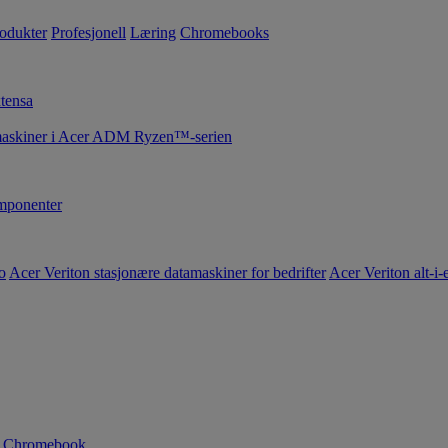
rodukter
Profesjonell
Læring
Chromebooks
tensa
maskiner i Acer ADM Ryzen™-serien
ponenter
o
Acer Veriton stasjonære datamaskiner for bedrifter
Acer Veriton alt-i-e
n Chromebook