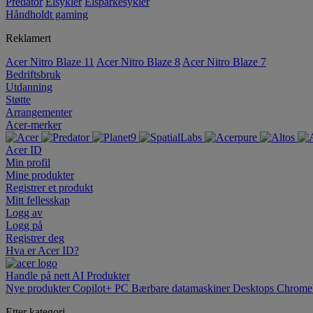
Predator
Elsykler
Elsparkesykler
Håndholdt gaming
Reklamert
Acer Nitro Blaze 11
Acer Nitro Blaze 8
Acer Nitro Blaze 7
Bedriftsbruk
Utdanning
Støtte
Arrangementer
Acer-merker
Acer ID
Min profil
Mine produkter
Registrer et produkt
Mitt fellesskap
Logg av
Logg på
Registrer deg
Hva er Acer ID?
Handle på nett
AI
Produkter
Nye produkter
Copilot+ PC
Bærbare datamaskiner
Desktops
Chrome
Etter kategori