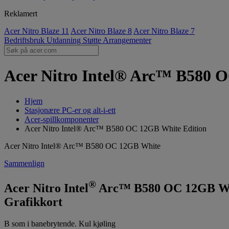
Reklamert
Acer Nitro Blaze 11
Acer Nitro Blaze 8
Acer Nitro Blaze 7
Bedriftsbruk
Utdanning
Støtte
Arrangementer
Acer Nitro Intel® Arc™ B580 OC
Hjem
Stasjonære PC-er og alt-i-ett
Acer-spillkomponenter
Acer Nitro Intel® Arc™ B580 OC 12GB White Edition
Acer Nitro Intel® Arc™ B580 OC 12GB White
Sammenlign
®
Acer Nitro Intel
Arc™ B580 OC 12GB Wh
Grafikkort
B som i banebrytende. Kul kjøling