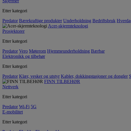
Skjermer
Etter kategori
Predator
Bærekraftige produkter
Underholdning
Bedriftsbruk
Hverda
Acer-skjermteknologi
Prosjektorer
Etter kategori
Predator
Vero
Møterom
Hjemmeunderholdning
Bærbar
Elektronikk og tilbehør
Etter kategori
Predator
Klær, vesker og utstyr
Kabler, dokkingstasjoner og dongler
S
FINN TILBEHØR
Nettverk
Etter kategori
Predator
Wi-Fi
5G
E-mobilitet
Etter kategori