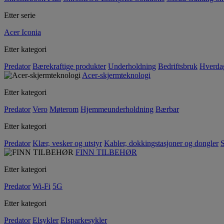
Etter serie
Acer Iconia
Etter kategori
Predator
Bærekraftige produkter
Underholdning
Bedriftsbruk
Hverda
Acer-skjermteknologi
Etter kategori
Predator
Vero
Møterom
Hjemmeunderholdning
Bærbar
Etter kategori
Predator
Klær, vesker og utstyr
Kabler, dokkingstasjoner og dongler
S
FINN TILBEHØR
Etter kategori
Predator
Wi-Fi
5G
Etter kategori
Predator
Elsykler
Elsparkesykler