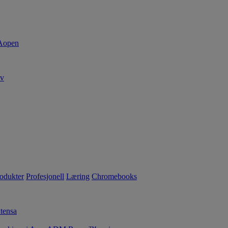
av
rodukter
Profesjonell
Læring
Chromebooks
tensa