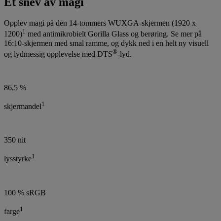
Et snev av magi
Opplev magi på den 14-tommers WUXGA-skjermen (1920 x
1
1200)
med antimikrobielt Gorilla Glass og berøring. Se mer på
16:10-skjermen med smal ramme, og dykk ned i en helt ny visuell
®
og lydmessig opplevelse med DTS
-lyd.
86,5 %
1
skjermandel
350 nit
1
lysstyrke
100 % sRGB
1
farge