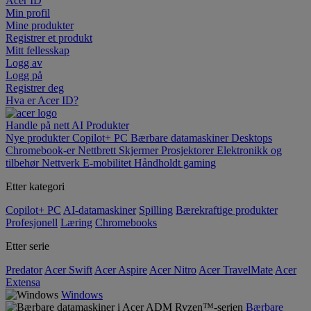
Acer ID
Min profil
Mine produkter
Registrer et produkt
Mitt fellesskap
Logg av
Logg på
Registrer deg
Hva er Acer ID?
Handle på nett
AI
Produkter
Nye produkter
Copilot+ PC
Bærbare datamaskiner
Desktops
Chromebook-er
Nettbrett
Skjermer
Prosjektorer
Elektronikk og
tilbehør
Nettverk
E-mobilitet
Håndholdt gaming
Etter kategori
Copilot+ PC
AI-datamaskiner
Spilling
Bærekraftige produkter
Profesjonell
Læring
Chromebooks
Etter serie
Predator
Acer Swift
Acer Aspire
Acer Nitro
Acer TravelMate
Acer
Extensa
Windows
Bærbare