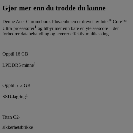
Gjør mer enn du trodde du kunne
®
Denne Acer Chromebook Plus-enheten er drevet av Intel
Core™
1
Ultra-prosessorer
og tilbyr mer enn bare en ytelsesscore – den
forbedrer databehandling og leverer effektiv multitasking.
Opptil 16 GB
1
LPDDR5-minne
Opptil 512 GB
1
SSD-lagring
Titan C2-
sikkerhetsbrikke