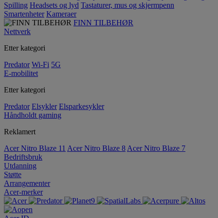
Spilling
Headsets og lyd
Tastaturer, mus og skjermpenn
Smartenheter
Kameraer
FINN TILBEHØR
Nettverk
Etter kategori
Predator
Wi-Fi
5G
E-mobilitet
Etter kategori
Predator
Elsykler
Elsparkesykler
Håndholdt gaming
Reklamert
Acer Nitro Blaze 11
Acer Nitro Blaze 8
Acer Nitro Blaze 7
Bedriftsbruk
Utdanning
Støtte
Arrangementer
Acer-merker