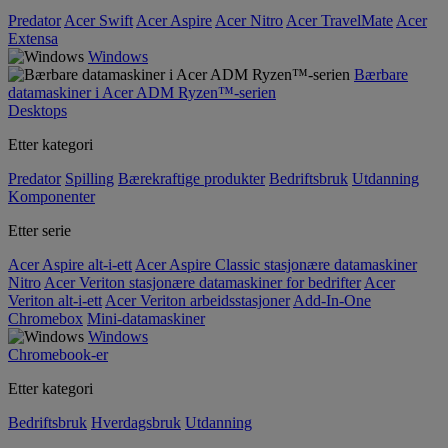
Predator
Acer Swift
Acer Aspire
Acer Nitro
Acer TravelMate
Acer
Extensa
Windows
Bærbare
datamaskiner i Acer ADM Ryzen™-serien
Desktops
Etter kategori
Predator
Spilling
Bærekraftige produkter
Bedriftsbruk
Utdanning
Komponenter
Etter serie
Acer Aspire alt-i-ett
Acer Aspire Classic stasjonære datamaskiner
Nitro
Acer Veriton stasjonære datamaskiner for bedrifter
Acer
Veriton alt-i-ett
Acer Veriton arbeidsstasjoner
Add-In-One
Chromebox
Mini-datamaskiner
Windows
Chromebook-er
Etter kategori
Bedriftsbruk
Hverdagsbruk
Utdanning