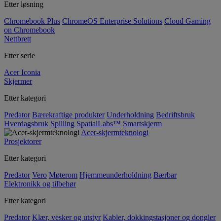
Etter løsning
Chromebook Plus
ChromeOS Enterprise Solutions
Cloud Gaming
on Chromebook
Nettbrett
Etter serie
Acer Iconia
Skjermer
Etter kategori
Predator
Bærekraftige produkter
Underholdning
Bedriftsbruk
Hverdagsbruk
Spilling
SpatialLabs™
Smartskjerm
Acer-skjermteknologi
Prosjektorer
Etter kategori
Predator
Vero
Møterom
Hjemmeunderholdning
Bærbar
Elektronikk og tilbehør
Etter kategori
Predator
Klær, vesker og utstyr
Kabler, dokkingstasjoner og dongler