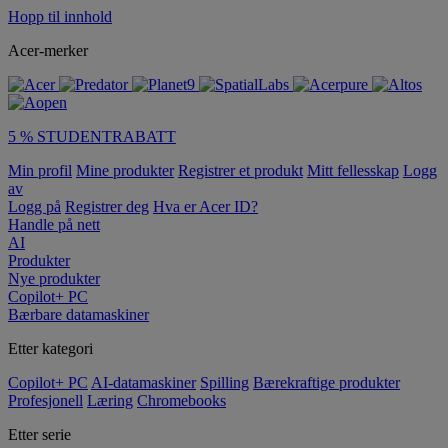
Hopp til innhold
Acer-merker
5 % STUDENTRABATT
Min profil
Mine produkter
Registrer et produkt
Mitt fellesskap
Logg
av
Logg på
Registrer deg
Hva er Acer ID?
Handle på nett
AI
Produkter
Nye produkter
Copilot+ PC
Bærbare datamaskiner
Etter kategori
Copilot+ PC
AI-datamaskiner
Spilling
Bærekraftige produkter
Profesjonell
Læring
Chromebooks
Etter serie