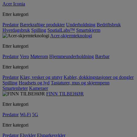
Acer Iconia
Etter kategori
Predator
Bærekraftige produkter
Underholdning
Bedriftsbruk
Hverdagsbruk
Spilling
SpatialLabs™
Smartskjerm
Acer-skjermteknologi
Etter kategori
Predator
Vero
Møterom
Hjemmeunderholdning
Bærbar
Etter kategori
Predator
Klær, vesker og utstyr
Kabler, dokkingstasjoner og dongler
Spilling
Headsets og lyd
Tastaturer, mus og skjermpenn
Smartenheter
Kameraer
FINN TILBEHØR
Etter kategori
Predator
Wi-Fi
5G
Etter kategori
Predator
Elsykler
Elsparkesykler