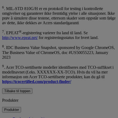
6
. MIL-STD 810G/H er en protokoll for testing i kontrollerte
omgivelser og garanterer ikke fremtidig ytelse i alle situasjoner. Ikke
prøv å simulere disse testene, ettersom skader som oppstår som følge
av dette, ikke dekkes av Acers standardgaranti
7
®
. EPEAT
-registrering varierer fra land til land. Se
http://www.epeat.net/
for registreringsstatus for hvert land.
8
. IDC Business Value Snapshot, sponsored by Google ChromeOS,
The Business Value of ChromeOS, doc #US50055223, January
2023
9
. Acer TCO-sertifiserte modeller identifiseres med TCO-suffikset i
modellnavnet (f.eks. XXXXXX-XX-TCO). Hvis du vil ha mer
informasjon om Acer TCO-sertifiserte produkter, kan du gå til
https://tcocertified.com/product-finder/
Tilbake til toppen
Produkter
Produkter