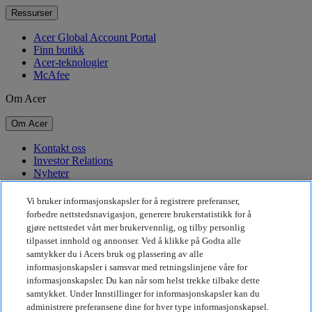
Ressurser
Acer Global Account Portal
Finn butikk
Acer-teknologier
McAfee
Om Acer
Om Acer
Kontakt oss
Investor Relations
Nyheter
Priser
Arrangementer
Vi bruker informasjonskapsler for å registrere preferanser,
forbedre nettstedsnavigasjon, generere brukerstatistikk for å
Bærekraft
gjøre nettstedet vårt mer brukervennlig, og tilby personlig
tilpasset innhold og annonser. Ved å klikke på Godta alle
Bærekraft
samtykker du i Acers bruk og plassering av alle
informasjonskapsler i samsvar med retningslinjene våre for
Samfunnsansvar
informasjonskapsler. Du kan når som helst trekke tilbake dette
Karbonavtrykket til produkter
samtykket. Under Innstillinger for informasjonskapsler kan du
Project Humanity
administrere preferansene dine for hver type informasjonskapsel.
Earthion