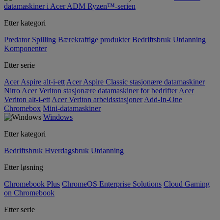
datamaskiner i Acer ADM Ryzen™-serien
Etter kategori
Predator
Spilling
Bærekraftige produkter
Bedriftsbruk
Utdanning
Komponenter
Etter serie
Acer Aspire alt-i-ett
Acer Aspire Classic stasjonære datamaskiner
Nitro
Acer Veriton stasjonære datamaskiner for bedrifter
Acer
Veriton alt-i-ett
Acer Veriton arbeidsstasjoner
Add-In-One
Chromebox
Mini-datamaskiner
Windows
Etter kategori
Bedriftsbruk
Hverdagsbruk
Utdanning
Etter løsning
Chromebook Plus
ChromeOS Enterprise Solutions
Cloud Gaming
on Chromebook
Etter serie