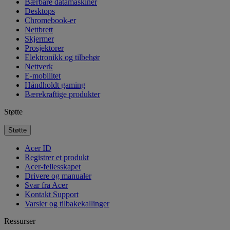
Bærbare datamaskiner
Desktops
Chromebook-er
Nettbrett
Skjermer
Prosjektorer
Elektronikk og tilbehør
Nettverk
E-mobilitet
Håndholdt gaming
Bærekraftige produkter
Støtte
Støtte
Acer ID
Registrer et produkt
Acer-fellesskapet
Drivere og manualer
Svar fra Acer
Kontakt Support
Varsler og tilbakekallinger
Ressurser