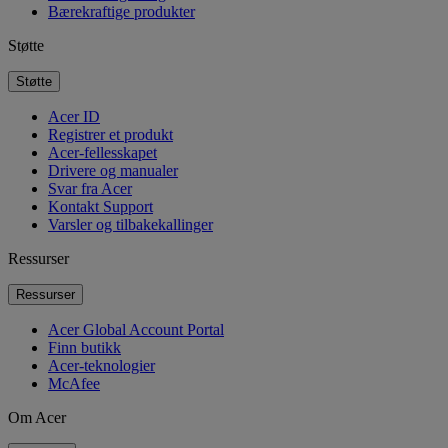
Bærekraftige produkter
Støtte
Støtte
Acer ID
Registrer et produkt
Acer-fellesskapet
Drivere og manualer
Svar fra Acer
Kontakt Support
Varsler og tilbakekallinger
Ressurser
Ressurser
Acer Global Account Portal
Finn butikk
Acer-teknologier
McAfee
Om Acer