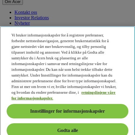
Om Acer
Kontakt oss
Investor Relations
Nyheter
Priser
Arrangementer
Vi bruker informasjonskapsler for å registrere preferanser,
forbedre nettstedsnavigasjon, generere brukerstatistikk for å
Bærekraft
gjøre nettstedet vårt mer brukervennlig, og tilby personlig
tilpasset innhold og annonser. Ved å klikke på Godta alle
Bærekraft
samtykker du i Acers bruk og plassering av alle
informasjonskapsler i samsvar med retningslinjene våre for
Samfunnsansvar
informasjonskapsler. Du kan når som helst trekke tilbake dette
Karbonavtrykket til produkter
samtykket. Under Innstillinger for informasjonskapsler kan du
Project Humanity
administrere preferansene dine for hver type informasjonskapsel.
Earthion
Finn ut mer om hvem vi er, hvilke informasjonskapsler vi bruker,
Personvernpolicy
og hvordan du endrer preferansene dine, i
retningslinjene våre
Retningslinjer for informasjonskapsler
for informasjonskapsler.
Juridisk merknad
Ytterligere juridisk informasjon
Innstillinger for informasjonskapsler
Retningslinjer for tilgjengelighet
Innstillinger for informasjonskapsler
Norge - Norsk
Godta alle
© 2026 Acer Inc.