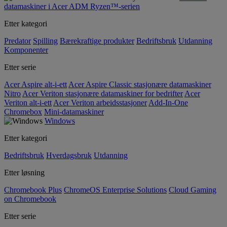
datamaskiner i Acer ADM Ryzen™-serien
Etter kategori
Predator
Spilling
Bærekraftige produkter
Bedriftsbruk
Utdanning
Komponenter
Etter serie
Acer Aspire alt-i-ett
Acer Aspire Classic stasjonære datamaskiner
Nitro
Acer Veriton stasjonære datamaskiner for bedrifter
Acer
Veriton alt-i-ett
Acer Veriton arbeidsstasjoner
Add-In-One
Chromebox
Mini-datamaskiner
Windows
Etter kategori
Bedriftsbruk
Hverdagsbruk
Utdanning
Etter løsning
Chromebook Plus
ChromeOS Enterprise Solutions
Cloud Gaming
on Chromebook
Etter serie