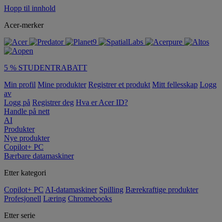
Hopp til innhold
Acer-merker
5 % STUDENTRABATT
Min profil
Mine produkter
Registrer et produkt
Mitt fellesskap
Logg
av
Logg på
Registrer deg
Hva er Acer ID?
Handle på nett
AI
Produkter
Nye produkter
Copilot+ PC
Bærbare datamaskiner
Etter kategori
Copilot+ PC
AI-datamaskiner
Spilling
Bærekraftige produkter
Profesjonell
Læring
Chromebooks
Etter serie