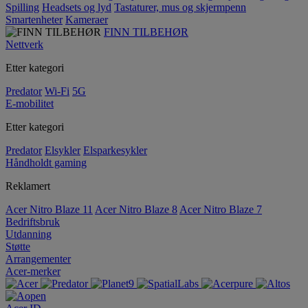
Spilling
Headsets og lyd
Tastaturer, mus og skjermpenn
Smartenheter
Kameraer
FINN TILBEHØR
Nettverk
Etter kategori
Predator
Wi-Fi
5G
E-mobilitet
Etter kategori
Predator
Elsykler
Elsparkesykler
Håndholdt gaming
Reklamert
Acer Nitro Blaze 11
Acer Nitro Blaze 8
Acer Nitro Blaze 7
Bedriftsbruk
Utdanning
Støtte
Arrangementer
Acer-merker