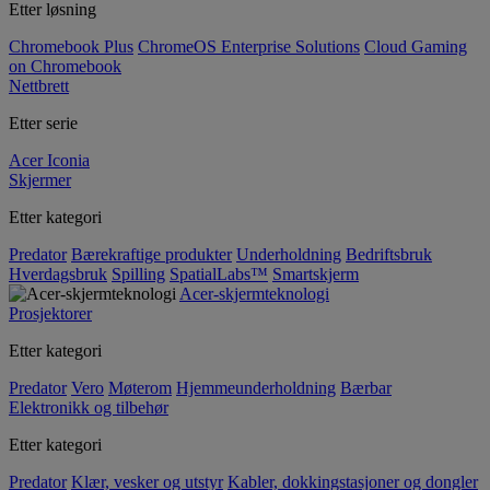
Etter løsning
Chromebook Plus
ChromeOS Enterprise Solutions
Cloud Gaming
on Chromebook
Nettbrett
Etter serie
Acer Iconia
Skjermer
Etter kategori
Predator
Bærekraftige produkter
Underholdning
Bedriftsbruk
Hverdagsbruk
Spilling
SpatialLabs™
Smartskjerm
Acer-skjermteknologi
Prosjektorer
Etter kategori
Predator
Vero
Møterom
Hjemmeunderholdning
Bærbar
Elektronikk og tilbehør
Etter kategori
Predator
Klær, vesker og utstyr
Kabler, dokkingstasjoner og dongler