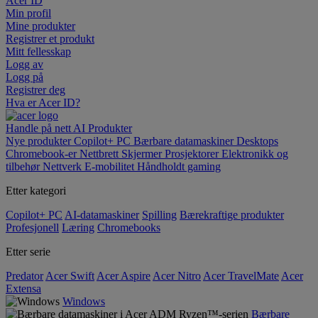
Acer ID
Min profil
Mine produkter
Registrer et produkt
Mitt fellesskap
Logg av
Logg på
Registrer deg
Hva er Acer ID?
Handle på nett
AI
Produkter
Nye produkter
Copilot+ PC
Bærbare datamaskiner
Desktops
Chromebook-er
Nettbrett
Skjermer
Prosjektorer
Elektronikk og
tilbehør
Nettverk
E-mobilitet
Håndholdt gaming
Etter kategori
Copilot+ PC
AI-datamaskiner
Spilling
Bærekraftige produkter
Profesjonell
Læring
Chromebooks
Etter serie
Predator
Acer Swift
Acer Aspire
Acer Nitro
Acer TravelMate
Acer
Extensa
Windows
Bærbare