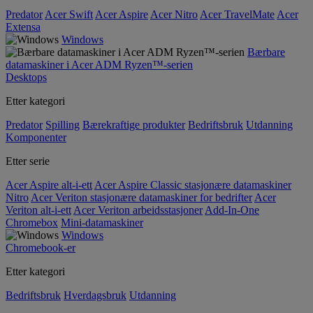
Predator
Acer Swift
Acer Aspire
Acer Nitro
Acer TravelMate
Acer
Extensa
Windows
Bærbare
datamaskiner i Acer ADM Ryzen™-serien
Desktops
Etter kategori
Predator
Spilling
Bærekraftige produkter
Bedriftsbruk
Utdanning
Komponenter
Etter serie
Acer Aspire alt-i-ett
Acer Aspire Classic stasjonære datamaskiner
Nitro
Acer Veriton stasjonære datamaskiner for bedrifter
Acer
Veriton alt-i-ett
Acer Veriton arbeidsstasjoner
Add-In-One
Chromebox
Mini-datamaskiner
Windows
Chromebook-er
Etter kategori
Bedriftsbruk
Hverdagsbruk
Utdanning