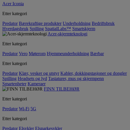
Acer Iconia
Etter kategori
Predator
Bærekraftige produkter
Underholdning
Bedriftsbruk
Hverdagsbruk
Spilling
SpatialLabs™
Smartskjerm
Acer-skjermteknologi
Etter kategori
Predator
Vero
Møterom
Hjemmeunderholdning
Bærbar
Etter kategori
Predator
Klær, vesker og utstyr
Kabler, dokkingstasjoner og dongler
Spilling
Headsets og lyd
Tastaturer, mus og skjermpenn
Smartenheter
Kameraer
FINN TILBEHØR
Etter kategori
Predator
Wi-Fi
5G
Etter kategori
Predator
Elsykler
Elsparkesykler