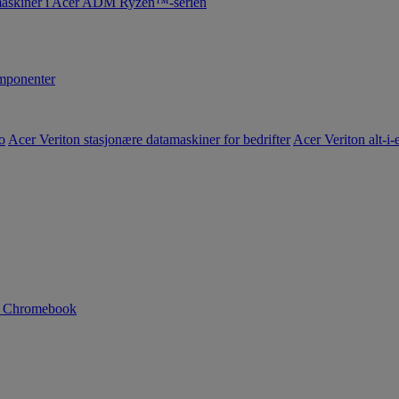
maskiner i Acer ADM Ryzen™-serien
ponenter
o
Acer Veriton stasjonære datamaskiner for bedrifter
Acer Veriton alt-i-e
n Chromebook