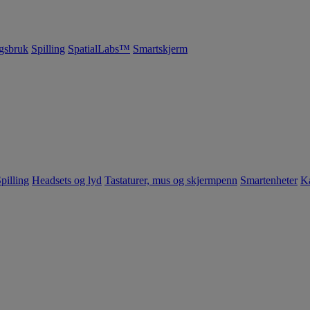
gsbruk
Spilling
SpatialLabs™
Smartskjerm
pilling
Headsets og lyd
Tastaturer, mus og skjermpenn
Smartenheter
K