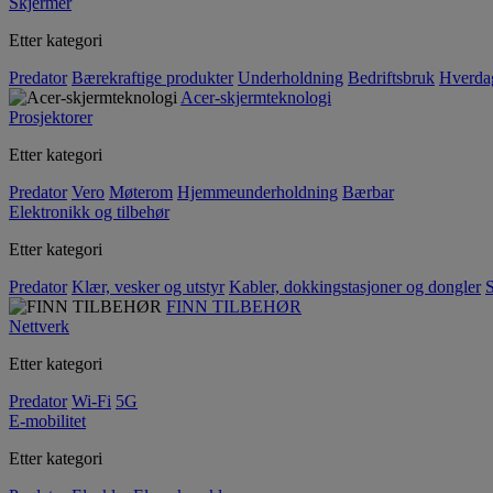
Skjermer
Etter kategori
Predator
Bærekraftige produkter
Underholdning
Bedriftsbruk
Hverda
Acer-skjermteknologi
Prosjektorer
Etter kategori
Predator
Vero
Møterom
Hjemmeunderholdning
Bærbar
Elektronikk og tilbehør
Etter kategori
Predator
Klær, vesker og utstyr
Kabler, dokkingstasjoner og dongler
S
FINN TILBEHØR
Nettverk
Etter kategori
Predator
Wi-Fi
5G
E-mobilitet
Etter kategori