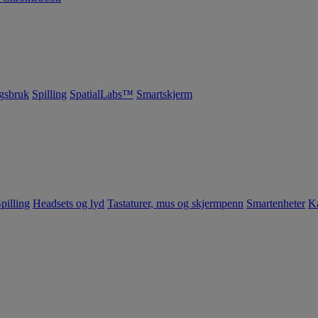
gsbruk
Spilling
SpatialLabs™
Smartskjerm
pilling
Headsets og lyd
Tastaturer, mus og skjermpenn
Smartenheter
K