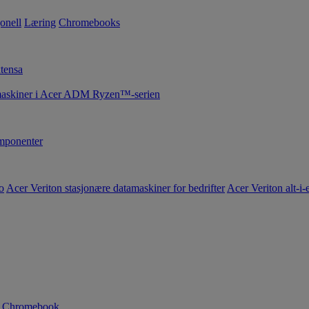
onell
Læring
Chromebooks
tensa
maskiner i Acer ADM Ryzen™-serien
ponenter
o
Acer Veriton stasjonære datamaskiner for bedrifter
Acer Veriton alt-i-e
n Chromebook