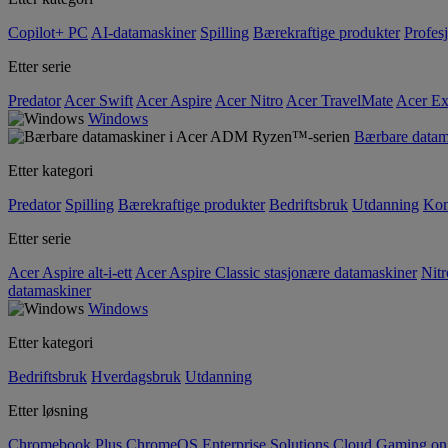
Copilot+ PC
AI-datamaskiner
Spilling
Bærekraftige produkter
Profesj
Etter serie
Predator
Acer Swift
Acer Aspire
Acer Nitro
Acer TravelMate
Acer Ex
Windows
Bærbare data
Etter kategori
Predator
Spilling
Bærekraftige produkter
Bedriftsbruk
Utdanning
Kom
Etter serie
Acer Aspire alt-i-ett
Acer Aspire Classic stasjonære datamaskiner
Nitr
datamaskiner
Windows
Etter kategori
Bedriftsbruk
Hverdagsbruk
Utdanning
Etter løsning
Chromebook Plus
ChromeOS Enterprise Solutions
Cloud Gaming o