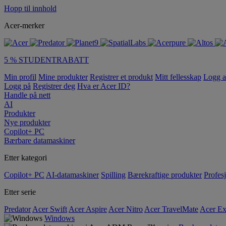
Hopp til innhold
Acer-merker
5 % STUDENTRABATT
Min profil
Mine produkter
Registrer et produkt
Mitt fellesskap
Logg 
Logg på
Registrer deg
Hva er Acer ID?
Handle på nett
AI
Produkter
Nye produkter
Copilot+ PC
Bærbare datamaskiner
Etter kategori
Copilot+ PC
AI-datamaskiner
Spilling
Bærekraftige produkter
Profesj
Etter serie
Predator
Acer Swift
Acer Aspire
Acer Nitro
Acer TravelMate
Acer Ex
Windows