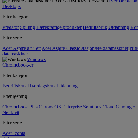
Bærbare data
Desktops
Etter kategori
Predator
Spilling
Bærekraftige produkter
Bedriftsbruk
Utdanning
Kom
Etter serie
Acer Aspire alt-i-ett
Acer Aspire Classic stasjonære datamaskiner
Nitr
datamaskiner
Windows
Chromebook-er
Etter kategori
Bedriftsbruk
Hverdagsbruk
Utdanning
Etter løsning
Chromebook Plus
ChromeOS Enterprise Solutions
Cloud Gaming o
Nettbrett
Etter serie
Acer Iconia