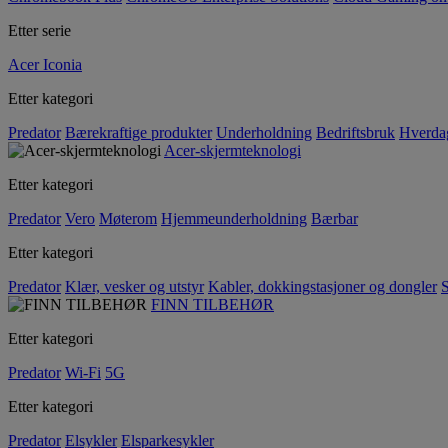
Etter serie
Acer Iconia
Etter kategori
Predator
Bærekraftige produkter
Underholdning
Bedriftsbruk
Hverda
Acer-skjermteknologi
Etter kategori
Predator
Vero
Møterom
Hjemmeunderholdning
Bærbar
Etter kategori
Predator
Klær, vesker og utstyr
Kabler, dokkingstasjoner og dongler
S
FINN TILBEHØR
Etter kategori
Predator
Wi-Fi
5G
Etter kategori
Predator
Elsykler
Elsparkesykler