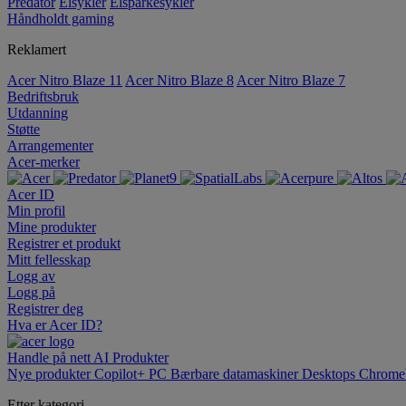
Predator
Elsykler
Elsparkesykler
Håndholdt gaming
Reklamert
Acer Nitro Blaze 11
Acer Nitro Blaze 8
Acer Nitro Blaze 7
Bedriftsbruk
Utdanning
Støtte
Arrangementer
Acer-merker
Acer ID
Min profil
Mine produkter
Registrer et produkt
Mitt fellesskap
Logg av
Logg på
Registrer deg
Hva er Acer ID?
Handle på nett
AI
Produkter
Nye produkter
Copilot+ PC
Bærbare datamaskiner
Desktops
Chrome
Etter kategori