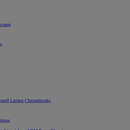
av
onell
Læring
Chromebooks
tensa