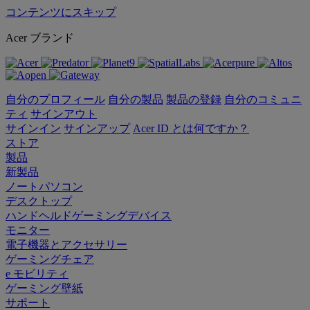
コンテンツにスキップ
Acer ブランド
自分のプロフィール
自分の製品
製品の登録
自分のコミュニ
ティ
サインアウト
サインイン
サインアップ
Acer ID とは何ですか？
ストア
製品
新製品
ノートパソコン
デスクトップ
ハンドヘルドゲーミングデバイス
モニター
電子機器とアクセサリー
ゲーミングチェア
e モビリティ
ゲーミング壁紙
サポート