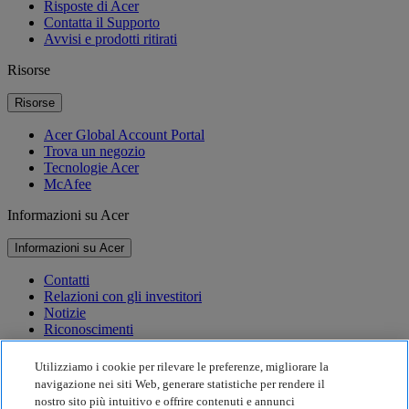
Risposte di Acer
Contatta il Supporto
Avvisi e prodotti ritirati
Risorse
Risorse
Acer Global Account Portal
Trova un negozio
Tecnologie Acer
McAfee
Informazioni su Acer
Informazioni su Acer
Contatti
Relazioni con gli investitori
Notizie
Riconoscimenti
Eventi
Utilizziamo i cookie per rilevare le preferenze, migliorare la
Sostenibilità
navigazione nei siti Web, generare statistiche per rendere il
nostro sito più intuitivo e offrire contenuti e annunci