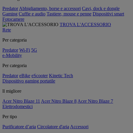
Predator
Abbigliamento, borse e accessori
Cavi, dock e dongle
Gaming
Cuffie e audio
Tastiere, mouse e penne
Dispositivi smart
Fotocamere
TROVA L'ACCESSORIO
Rete
Per categoria
Predator
Wi-Fi
5G
e-Mobility
Per categoria
Predator
eBike
eScooter
Kinetic Tech
Dispositivo gaming portatile
ll migliore
Acer Nitro Blaze 11
Acer Nitro Blaze 8
Acer Nitro Blaze 7
Elettrodomestici
Per tipo
Purificatore d’aria
Circolatore d'aria
Accessori