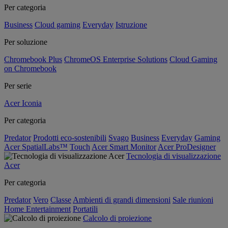
Per categoria
Business
Cloud gaming
Everyday
Istruzione
Per soluzione
Chromebook Plus
ChromeOS Enterprise Solutions
Cloud Gaming
on Chromebook
Per serie
Acer Iconia
Per categoria
Predator
Prodotti eco-sostenibili
Svago
Business
Everyday
Gaming
Acer SpatialLabs™
Touch
Acer Smart Monitor
Acer ProDesigner
Tecnologia di visualizzazione
Acer
Per categoria
Predator
Vero
Classe
Ambienti di grandi dimensioni
Sale riunioni
Home Entertainment
Portatili
Calcolo di proiezione