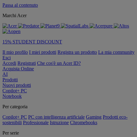
Passa al contenuto
Marchi Acer
15% STUDENT DISCOUNT
Il mio profilo
I miei prodotti
Registra un prodotto
La mia community
Esci
Accedi
Registrati
Che cos'è un Acer ID?
Acquista Online
AI
Prodotti
Nuovi prodotti
Copilot+ PC
Notebook
Per categoria
Copilot+ PC
PC con intelligenza artificiale
Gaming
Prodotti eco-
sostenibili
Professionale
Istruzione
Chromebooks
Per serie