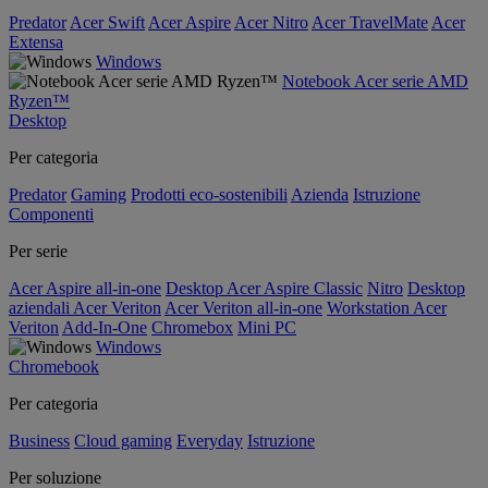
Predator
Acer Swift
Acer Aspire
Acer Nitro
Acer TravelMate
Acer
Extensa
Windows
Notebook Acer serie AMD
Ryzen™
Desktop
Per categoria
Predator
Gaming
Prodotti eco-sostenibili
Azienda
Istruzione
Componenti
Per serie
Acer Aspire all-in-one
Desktop Acer Aspire Classic
Nitro
Desktop
aziendali Acer Veriton
Acer Veriton all-in-one
Workstation Acer
Veriton
Add-In-One
Chromebox
Mini PC
Windows
Chromebook
Per categoria
Business
Cloud gaming
Everyday
Istruzione
Per soluzione