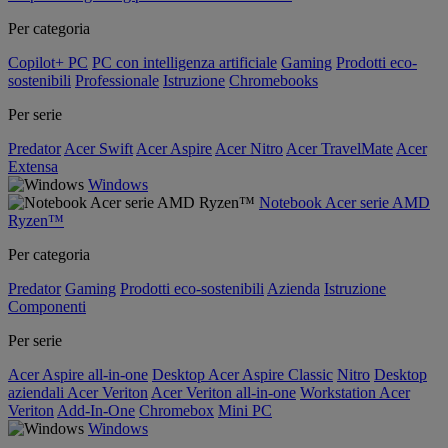
Per categoria
Copilot+ PC
PC con intelligenza artificiale
Gaming
Prodotti eco-
sostenibili
Professionale
Istruzione
Chromebooks
Per serie
Predator
Acer Swift
Acer Aspire
Acer Nitro
Acer TravelMate
Acer
Extensa
Windows
Notebook Acer serie AMD
Ryzen™
Per categoria
Predator
Gaming
Prodotti eco-sostenibili
Azienda
Istruzione
Componenti
Per serie
Acer Aspire all-in-one
Desktop Acer Aspire Classic
Nitro
Desktop
aziendali Acer Veriton
Acer Veriton all-in-one
Workstation Acer
Veriton
Add-In-One
Chromebox
Mini PC
Windows