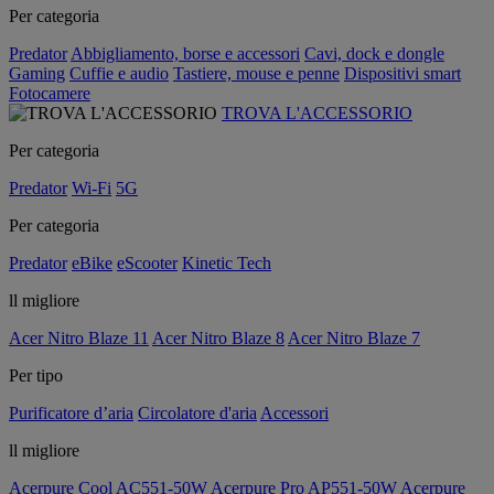
Per categoria
Predator
Abbigliamento, borse e accessori
Cavi, dock e dongle
Gaming
Cuffie e audio
Tastiere, mouse e penne
Dispositivi smart
Fotocamere
TROVA L'ACCESSORIO
Per categoria
Predator
Wi-Fi
5G
Per categoria
Predator
eBike
eScooter
Kinetic Tech
ll migliore
Acer Nitro Blaze 11
Acer Nitro Blaze 8
Acer Nitro Blaze 7
Per tipo
Purificatore d’aria
Circolatore d'aria
Accessori
ll migliore
Acerpure Cool AC551-50W
Acerpure Pro AP551-50W
Acerpure