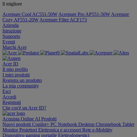
ll migliore
Acerpure Cool AC551-50W
Acerpure Pro AP551-50W
Acerpure
Cozy AF551-20W
Acerpure Filter ACF173
Azienda
Istruzione
Supporto
Eventi
Marchi Acer
Acer ID
Il mio profilo
I miei prodotti
Registra un prodotto
La mia community
Esci
Accedi
Registrati
Che cos'è un Acer ID?
Acquista Online
AI
Prodotti
Nuovi prodotti
Copilot+ PC
Notebook
Desktop
Chromebook
Tablet
Monitor
Proiettori
Elettronica e accessori
Rete
e-Mobility
Dispositivo gaming portatile
Elettrodomestici