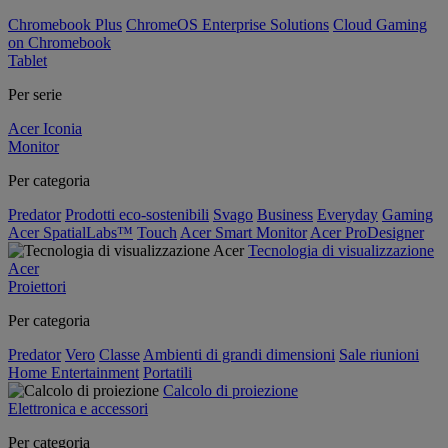
Chromebook Plus
ChromeOS Enterprise Solutions
Cloud Gaming
on Chromebook
Tablet
Per serie
Acer Iconia
Monitor
Per categoria
Predator
Prodotti eco-sostenibili
Svago
Business
Everyday
Gaming
Acer SpatialLabs™
Touch
Acer Smart Monitor
Acer ProDesigner
Tecnologia di visualizzazione
Acer
Proiettori
Per categoria
Predator
Vero
Classe
Ambienti di grandi dimensioni
Sale riunioni
Home Entertainment
Portatili
Calcolo di proiezione
Elettronica e accessori
Per categoria