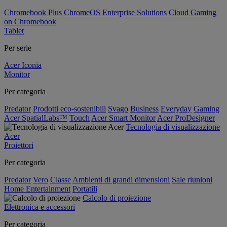
Chromebook Plus
ChromeOS Enterprise Solutions
Cloud Gaming
on Chromebook
Tablet
Per serie
Acer Iconia
Monitor
Per categoria
Predator
Prodotti eco-sostenibili
Svago
Business
Everyday
Gaming
Acer SpatialLabs™
Touch
Acer Smart Monitor
Acer ProDesigner
Tecnologia di visualizzazione
Acer
Proiettori
Per categoria
Predator
Vero
Classe
Ambienti di grandi dimensioni
Sale riunioni
Home Entertainment
Portatili
Calcolo di proiezione
Elettronica e accessori
Per categoria