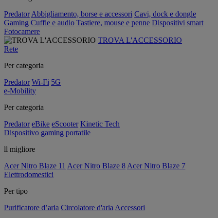
Predator
Abbigliamento, borse e accessori
Cavi, dock e dongle
Gaming
Cuffie e audio
Tastiere, mouse e penne
Dispositivi smart
Fotocamere
TROVA L'ACCESSORIO
Rete
Per categoria
Predator
Wi-Fi
5G
e-Mobility
Per categoria
Predator
eBike
eScooter
Kinetic Tech
Dispositivo gaming portatile
ll migliore
Acer Nitro Blaze 11
Acer Nitro Blaze 8
Acer Nitro Blaze 7
Elettrodomestici
Per tipo
Purificatore d’aria
Circolatore d'aria
Accessori