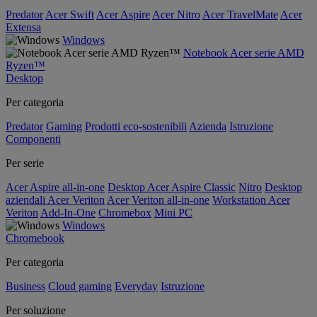
Predator
Acer Swift
Acer Aspire
Acer Nitro
Acer TravelMate
Acer
Extensa
Windows
Notebook Acer serie AMD
Ryzen™
Desktop
Per categoria
Predator
Gaming
Prodotti eco-sostenibili
Azienda
Istruzione
Componenti
Per serie
Acer Aspire all-in-one
Desktop Acer Aspire Classic
Nitro
Desktop
aziendali Acer Veriton
Acer Veriton all-in-one
Workstation Acer
Veriton
Add-In-One
Chromebox
Mini PC
Windows
Chromebook
Per categoria
Business
Cloud gaming
Everyday
Istruzione
Per soluzione