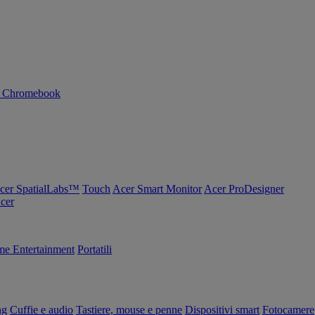
n Chromebook
cer SpatialLabs™
Touch
Acer Smart Monitor
Acer ProDesigner
Acer
e Entertainment
Portatili
ng
Cuffie e audio
Tastiere, mouse e penne
Dispositivi smart
Fotocamere