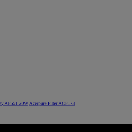
ozy AF551-20W
Acerpure Filter ACF173
Acer Italia