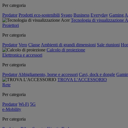
Per categoria
Predator
Prodotti eco-sostenibili
Svago
Business
Everyday
Gaming
A
Tecnologia di visualizzazione 
Proiettori
Per categoria
Predator
Vero
Classe
Ambienti di grandi dimensioni
Sale riunioni
Hom
Calcolo di proiezione
Elettronica e accessori
Per categoria
Predator
Abbigliamento, borse e accessori
Cavi, dock e dongle
Gami
TROVA L'ACCESSORIO
Rete
Per categoria
Predator
Wi-Fi
5G
e-Mobility
Per categoria