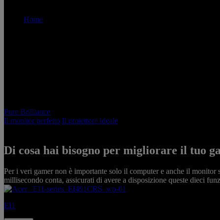
Home
Acer Pure Brilliance
Pure Brilliance
Il monitor perfetto
Il proiettore ideale
Di cosa hai bisogno per migliorare il tuo 
P
Per i veri gamer non è importante solo il computer e anche il monitor s
millisecondo conta, assicurati di avere a disposizione queste dieci fun
EI1