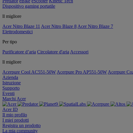
Predator
eBike
eScooter
Kinetic Tech
Dispositivo gaming portatile
ll migliore
Acer Nitro Blaze 11
Acer Nitro Blaze 8
Acer Nitro Blaze 7
Elettrodomestici
Per tipo
Purificatore d’aria
Circolatore d'aria
Accessori
ll migliore
Acerpure Cool AC551-50W
Acerpure Pro AP551-50W
Acerpure C
Azienda
Istruzione
Supporto
Eventi
Marchi Acer
Acer ID
Il mio profilo
I miei prodotti
Registra un prodotto
La mia community