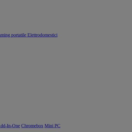
aming portatile
Elettrodomestici
dd-In-One
Chromebox
Mini PC