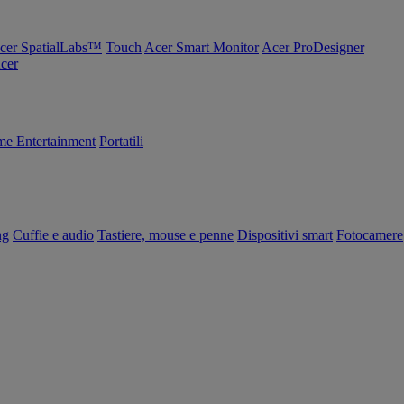
cer SpatialLabs™
Touch
Acer Smart Monitor
Acer ProDesigner
Acer
e Entertainment
Portatili
ng
Cuffie e audio
Tastiere, mouse e penne
Dispositivi smart
Fotocamere