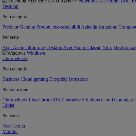
Notebook Acer serie AMD 
Desktop
Per categoria
Predator
Gaming
Prodotti eco-sostenibili
Azienda
Istruzione
Compone
Per serie
Acer Aspire all-in-one
Desktop Acer Aspire Classic
Nitro
Desktop azi
Windows
Chromebook
Per categoria
Business
Cloud gaming
Everyday
Istruzione
Per soluzione
Chromebook Plus
ChromeOS Enterprise Solutions
Cloud Gaming o
Tablet
Per serie
Acer Iconia
Monitor