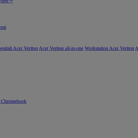
Ryzen™
nti
endali Acer Veriton
Acer Veriton all-in-one
Workstation Acer Veriton
A
n Chromebook