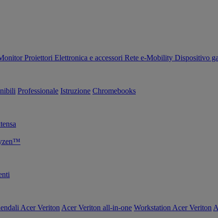
Monitor
Proiettori
Elettronica e accessori
Rete
e-Mobility
Dispositivo g
nibili
Professionale
Istruzione
Chromebooks
tensa
Ryzen™
nti
endali Acer Veriton
Acer Veriton all-in-one
Workstation Acer Veriton
A