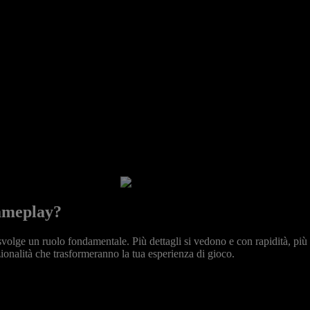
gameplay?
URE GAMEPL
volge un ruolo fondamentale. Più dettagli si vedono e con rapidità, più 
zionalità che trasformeranno la tua esperienza di gioco.
Acer Nitro Gaming
Monitors