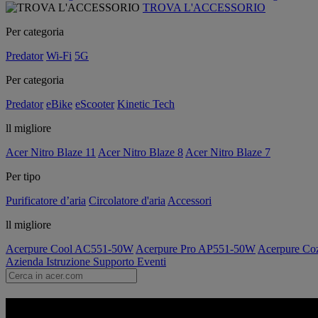
TROVA L'ACCESSORIO
Per categoria
Predator
Wi-Fi
5G
Per categoria
Predator
eBike
eScooter
Kinetic Tech
ll migliore
Acer Nitro Blaze 11
Acer Nitro Blaze 8
Acer Nitro Blaze 7
Per tipo
Purificatore d’aria
Circolatore d'aria
Accessori
ll migliore
Acerpure Cool AC551-50W
Acerpure Pro AP551-50W
Acerpure C
Azienda
Istruzione
Supporto
Eventi
Acer Pure Gameplay - Monitor | 