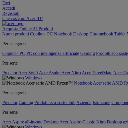
Esci
Accedi
Registrati
Che cos'è un Acer ID?
Acquista Online
AI
Prodotti
Nuovi prodotti
Copilot+ PC
Notebook
Desktop
Chromebook
Tablet
Per categoria
Copilot+ PC
PC con intelligenza artificiale
Gaming
Prodotti eco-soste
Per serie
Predator
Acer Swift
Acer Aspire
Acer Nitro
Acer TravelMate
Acer Ex
Windows
Notebook Acer serie AMD 
Per categoria
Predator
Gaming
Prodotti eco-sostenibili
Azienda
Istruzione
Compone
Per serie
Acer Aspire all-in-one
Desktop Acer Aspire Classic
Nitro
Desktop azi
Windows