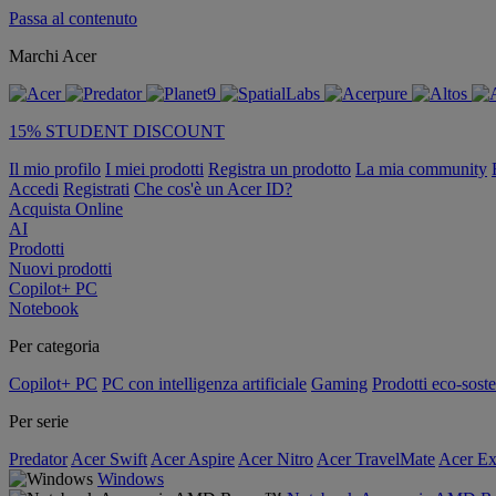
Passa al contenuto
Marchi Acer
15% STUDENT DISCOUNT
Il mio profilo
I miei prodotti
Registra un prodotto
La mia community
Accedi
Registrati
Che cos'è un Acer ID?
Acquista Online
AI
Prodotti
Nuovi prodotti
Copilot+ PC
Notebook
Per categoria
Copilot+ PC
PC con intelligenza artificiale
Gaming
Prodotti eco-soste
Per serie
Predator
Acer Swift
Acer Aspire
Acer Nitro
Acer TravelMate
Acer Ex
Windows