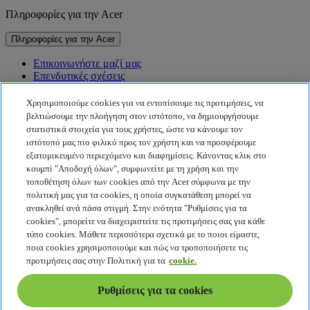
Πληροφορίες για την Acer
Πληροφορίες για την Acer
Επικοινωνήστε μαζί μας
Επενδυτικές σχέσεις
Νέα
Βραβεία
Χρησιμοποιούμε cookies για να εντοπίσουμε τις προτιμήσεις, να
Εκδηλώσεις
βελτιώσουμε την πλοήγηση στον ιστότοπο, να δημιουργήσουμε
στατιστικά στοιχεία για τους χρήστες, ώστε να κάνουμε τον
Βιωσιμότητα
ιστότοπό μας πιο φιλικό προς τον χρήστη και να προσφέρουμε
εξατομικευμένο περιεχόμενο και διαφημίσεις. Κάνοντας κλικ στο
Βιωσιμότητα
κουμπί "Αποδοχή όλων", συμφωνείτε με τη χρήση και την
τοποθέτηση όλων των cookies από την Acer σύμφωνα με την
Εταιρική κοινωνική ευθύνη
πολιτική μας για τα cookies, η οποία συγκατάθεση μπορεί να
Αποτύπωμα άνθρακα προϊόντος
ανακληθεί ανά πάσα στιγμή. Στην ενότητα "Ρυθμίσεις για τα
Project Humanity
cookies", μπορείτε να διαχειριστείτε τις προτιμήσεις σας για κάθε
Earthion
τύπο cookies. Μάθετε περισσότερα σχετικά με το ποιοι είμαστε,
Πολιτική απορρήτου
ποια cookies χρησιμοποιούμε και πώς να τροποποιήσετε τις
Πολιτική για τα cookies
προτιμήσεις σας στην Πολιτική για τα
cookie.
Νομική σημείωση
Πρόσθετες νομικές πληροφορίες
Ρυθμίσεις για τα cookies
Πολιτική προσβασιμότητας
Ρυθμίσεις για τα cookies