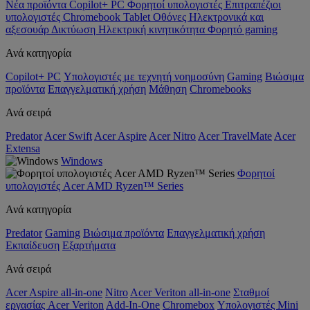
Νέα προϊόντα
Copilot+ PC
Φορητοί υπολογιστές
Επιτραπέζιοι
υπολογιστές
Chromebook
Tablet
Οθόνες
Ηλεκτρονικά και
αξεσουάρ
Δικτύωση
Ηλεκτρική κινητικότητα
Φορητό gaming
Ανά κατηγορία
Copilot+ PC
Υπολογιστές με τεχνητή νοημοσύνη
Gaming
Βιώσιμα
προϊόντα
Επαγγελματική χρήση
Μάθηση
Chromebooks
Ανά σειρά
Predator
Acer Swift
Acer Aspire
Acer Nitro
Acer TravelMate
Acer
Extensa
Windows
Φορητοί
υπολογιστές Acer AMD Ryzen™ Series
Ανά κατηγορία
Predator
Gaming
Βιώσιμα προϊόντα
Επαγγελματική χρήση
Εκπαίδευση
Εξαρτήματα
Ανά σειρά
Acer Aspire all-in-one
Nitro
Acer Veriton all-in-one
Σταθμοί
εργασίας Acer Veriton
Add-In-One
Chromebox
Υπολογιστές Mini