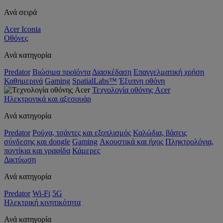
Ανά σειρά
Acer Iconia
Οθόνες
Ανά κατηγορία
Predator
Βιώσιμα προϊόντα
Διασκέδαση
Επαγγελματική χρήση
Καθημερινά
Gaming
SpatialLabs™
Έξυπνη οθόνη
Τεχνολογία οθόνης Acer
Ηλεκτρονικά και αξεσουάρ
Ανά κατηγορία
Predator
Ρούχα, τσάντες και εξοπλισμός
Καλώδια, βάσεις
σύνδεσης και dongle
Gaming
Ακουστικά και ήχος
Πληκτρολόγια,
ποντίκια και γραφίδα
Κάμερες
Δικτύωση
Ανά κατηγορία
Predator
Wi-Fi
5G
Ηλεκτρική κινητικότητα
Ανά κατηγορία