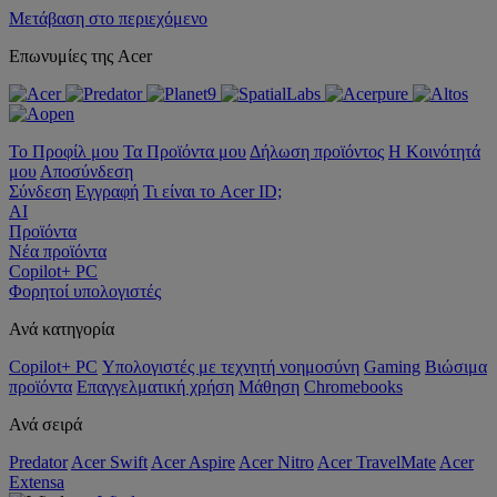
Μετάβαση στο περιεχόμενο
Επωνυμίες της Acer
Το Προφίλ μου
Τα Προϊόντα μου
Δήλωση προϊόντος
Η Κοινότητά
μου
Αποσύνδεση
Σύνδεση
Εγγραφή
Τι είναι το Acer ID;
AI
Προϊόντα
Νέα προϊόντα
Copilot+ PC
Φορητοί υπολογιστές
Ανά κατηγορία
Copilot+ PC
Υπολογιστές με τεχνητή νοημοσύνη
Gaming
Βιώσιμα
προϊόντα
Επαγγελματική χρήση
Μάθηση
Chromebooks
Ανά σειρά
Predator
Acer Swift
Acer Aspire
Acer Nitro
Acer TravelMate
Acer
Extensa