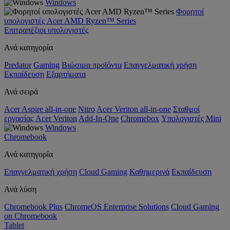
Windows
Φορητοί
υπολογιστές Acer AMD Ryzen™ Series
Επιτραπέζιοι υπολογιστές
Ανά κατηγορία
Predator
Gaming
Βιώσιμα προϊόντα
Επαγγελματική χρήση
Εκπαίδευση
Εξαρτήματα
Ανά σειρά
Acer Aspire all-in-one
Nitro
Acer Veriton all-in-one
Σταθμοί
εργασίας Acer Veriton
Add-In-One
Chromebox
Υπολογιστές Mini
Windows
Chromebook
Ανά κατηγορία
Επαγγελματική χρήση
Cloud Gaming
Καθημερινά
Εκπαίδευση
Ανά λύση
Chromebook Plus
ChromeOS Enterprise Solutions
Cloud Gaming
on Chromebook
Tablet