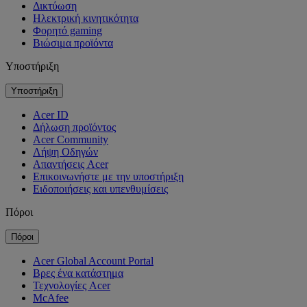
Δικτύωση
Ηλεκτρική κινητικότητα
Φορητό gaming
Βιώσιμα προϊόντα
Υποστήριξη
Υποστήριξη
Acer ID
Δήλωση προϊόντος
Acer Community
Λήψη Οδηγών
Απαντήσεις Acer
Επικοινωνήστε με την υποστήριξη
Ειδοποιήσεις και υπενθυμίσεις
Πόροι
Πόροι
Acer Global Account Portal
Βρες ένα κατάστημα
Τεχνολογίες Acer
McAfee