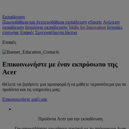
Εκπαίδευση
Πρωτοβάθμια και δευτεροβάθμια εκπαίδευση
eSports
Ανώτερη
εκπαίδευση
Ιστολόγιο εκπαίδευσης
Skills for Innovation
Ιστορίες
επιτυχίας
Επαφές
Συνεργαζόμενα δίκτυα
Επαφές
Επικοινωνήστε με έναν εκπρόσωπο της
Acer
Θέλετε να ζητήσετε μια προσφορά ή να μάθετε περισσότερα για τα
προϊόντα και τις υπηρεσίες μας;
Επικοινωνήστε μαζί μας
Προϊόντα Acer για την εκπαίδευση
Για οποιεσδήποτε ερωτήσεις σχετικά με το πρόγραμμα Acer