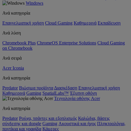
Windows
Ανά κατηγορία
Επαγγελματική χρήση
Cloud Gaming
Καθημερινά
Εκπαίδευση
Ανά λύση
Chromebook Plus
ChromeOS Enterprise Solutions
Cloud Gaming
on Chromebook
Ανά σειρά
Acer Iconia
Ανά κατηγορία
Predator
Βιώσιμα προϊόντα
Διασκέδαση
Επαγγελματική χρήση
Καθημερινά
Gaming
SpatialLabs™
Έξυπνη οθόνη
Τεχνολογία οθόνης Acer
Ανά κατηγορία
Predator
Ρούχα, τσάντες και εξοπλισμός
Καλώδια, βάσεις
σύνδεσης και dongle
Gaming
Ακουστικά και ήχος
Πληκτρολόγια,
ποντίκια και γραφίδα
Κάμερες