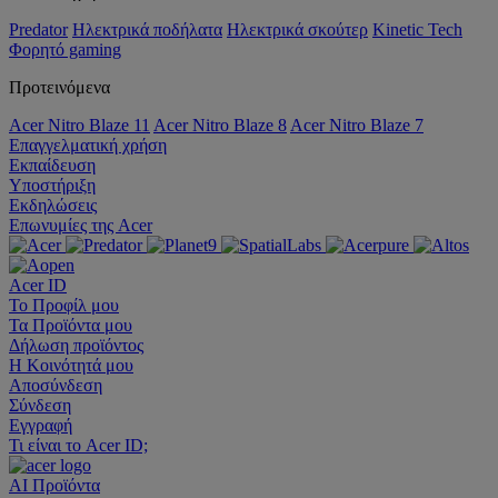
Predator
Ηλεκτρικά ποδήλατα
Ηλεκτρικά σκούτερ
Kinetic Tech
Φορητό gaming
Προτεινόμενα
Acer Nitro Blaze 11
Acer Nitro Blaze 8
Acer Nitro Blaze 7
Επαγγελματική χρήση
Εκπαίδευση
Υποστήριξη
Εκδηλώσεις
Επωνυμίες της Acer
Acer ID
Το Προφίλ μου
Τα Προϊόντα μου
Δήλωση προϊόντος
Η Κοινότητά μου
Αποσύνδεση
Σύνδεση
Εγγραφή
Τι είναι το Acer ID;
AI
Προϊόντα