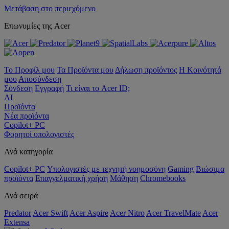
Μετάβαση στο περιεχόμενο
Επωνυμίες της Acer
Το Προφίλ μου
Τα Προϊόντα μου
Δήλωση προϊόντος
Η Κοινότητά
μου
Αποσύνδεση
Σύνδεση
Εγγραφή
Τι είναι το Acer ID;
AI
Προϊόντα
Νέα προϊόντα
Copilot+ PC
Φορητοί υπολογιστές
Ανά κατηγορία
Copilot+ PC
Υπολογιστές με τεχνητή νοημοσύνη
Gaming
Βιώσιμα
προϊόντα
Επαγγελματική χρήση
Μάθηση
Chromebooks
Ανά σειρά
Predator
Acer Swift
Acer Aspire
Acer Nitro
Acer TravelMate
Acer
Extensa