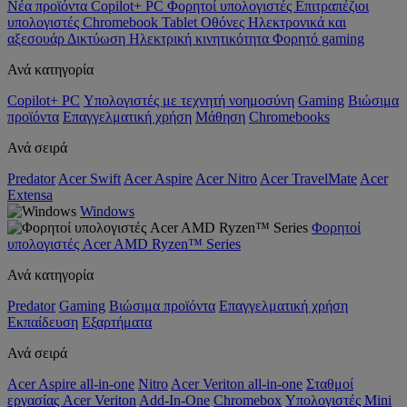
Νέα προϊόντα
Copilot+ PC
Φορητοί υπολογιστές
Επιτραπέζιοι
υπολογιστές
Chromebook
Tablet
Οθόνες
Ηλεκτρονικά και
αξεσουάρ
Δικτύωση
Ηλεκτρική κινητικότητα
Φορητό gaming
Ανά κατηγορία
Copilot+ PC
Υπολογιστές με τεχνητή νοημοσύνη
Gaming
Βιώσιμα
προϊόντα
Επαγγελματική χρήση
Μάθηση
Chromebooks
Ανά σειρά
Predator
Acer Swift
Acer Aspire
Acer Nitro
Acer TravelMate
Acer
Extensa
Windows
Φορητοί
υπολογιστές Acer AMD Ryzen™ Series
Ανά κατηγορία
Predator
Gaming
Βιώσιμα προϊόντα
Επαγγελματική χρήση
Εκπαίδευση
Εξαρτήματα
Ανά σειρά
Acer Aspire all-in-one
Nitro
Acer Veriton all-in-one
Σταθμοί
εργασίας Acer Veriton
Add-In-One
Chromebox
Υπολογιστές Mini