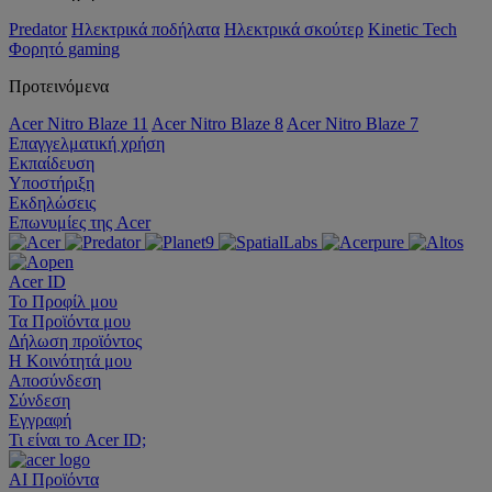
Predator
Ηλεκτρικά ποδήλατα
Ηλεκτρικά σκούτερ
Kinetic Tech
Φορητό gaming
Προτεινόμενα
Acer Nitro Blaze 11
Acer Nitro Blaze 8
Acer Nitro Blaze 7
Επαγγελματική χρήση
Εκπαίδευση
Υποστήριξη
Εκδηλώσεις
Επωνυμίες της Acer
Acer ID
Το Προφίλ μου
Τα Προϊόντα μου
Δήλωση προϊόντος
Η Κοινότητά μου
Αποσύνδεση
Σύνδεση
Εγγραφή
Τι είναι το Acer ID;
AI
Προϊόντα