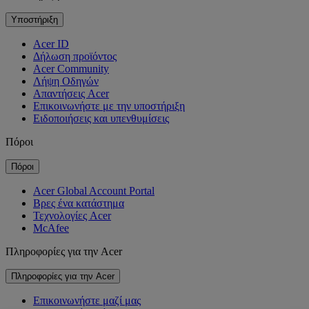
Υποστήριξη
Acer ID
Δήλωση προϊόντος
Acer Community
Λήψη Οδηγών
Απαντήσεις Acer
Επικοινωνήστε με την υποστήριξη
Ειδοποιήσεις και υπενθυμίσεις
Πόροι
Πόροι
Acer Global Account Portal
Βρες ένα κατάστημα
Τεχνολογίες Acer
McAfee
Πληροφορίες για την Acer
Πληροφορίες για την Acer
Επικοινωνήστε μαζί μας