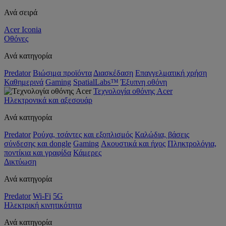
Ανά σειρά
Acer Iconia
Οθόνες
Ανά κατηγορία
Predator
Βιώσιμα προϊόντα
Διασκέδαση
Επαγγελματική χρήση
Καθημερινά
Gaming
SpatialLabs™
Έξυπνη οθόνη
Τεχνολογία οθόνης Acer
Ηλεκτρονικά και αξεσουάρ
Ανά κατηγορία
Predator
Ρούχα, τσάντες και εξοπλισμός
Καλώδια, βάσεις
σύνδεσης και dongle
Gaming
Ακουστικά και ήχος
Πληκτρολόγια,
ποντίκια και γραφίδα
Κάμερες
Δικτύωση
Ανά κατηγορία
Predator
Wi-Fi
5G
Ηλεκτρική κινητικότητα
Ανά κατηγορία