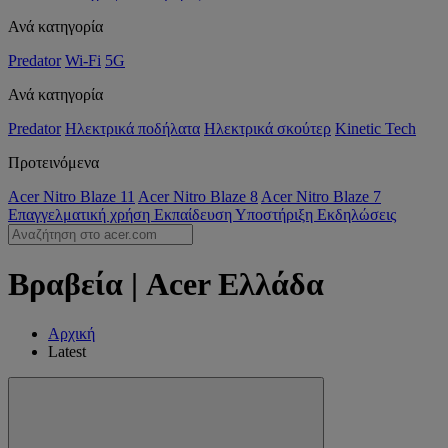
Ανά κατηγορία
Predator
Wi-Fi
5G
Ανά κατηγορία
Predator
Ηλεκτρικά ποδήλατα
Ηλεκτρικά σκούτερ
Kinetic Tech
Προτεινόμενα
Acer Nitro Blaze 11
Acer Nitro Blaze 8
Acer Nitro Blaze 7
Επαγγελματική χρήση
Εκπαίδευση
Υποστήριξη
Εκδηλώσεις
Βραβεία | Acer Ελλάδα
Αρχική
Latest