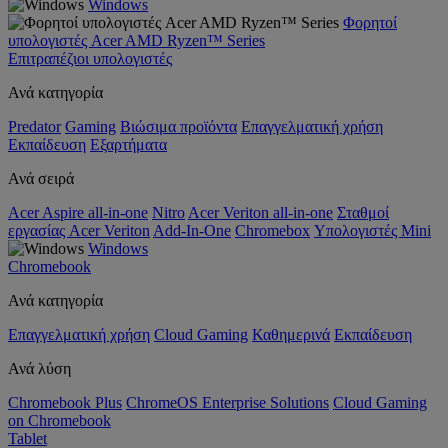
Windows
Φορητοί
υπολογιστές Acer AMD Ryzen™ Series
Επιτραπέζιοι υπολογιστές
Ανά κατηγορία
Predator
Gaming
Βιώσιμα προϊόντα
Επαγγελματική χρήση
Εκπαίδευση
Εξαρτήματα
Ανά σειρά
Acer Aspire all-in-one
Nitro
Acer Veriton all-in-one
Σταθμοί
εργασίας Acer Veriton
Add-In-One
Chromebox
Υπολογιστές Mini
Windows
Chromebook
Ανά κατηγορία
Επαγγελματική χρήση
Cloud Gaming
Καθημερινά
Εκπαίδευση
Ανά λύση
Chromebook Plus
ChromeOS Enterprise Solutions
Cloud Gaming
on Chromebook
Tablet