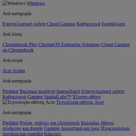
Windows
Ανά κατηγορία
Επαγγελματική χρήση
Cloud Gaming
Καθημερινά
Εκπαίδευση
Ανά λύση
Chromebook Plus
ChromeOS Enterprise Solutions
Cloud Gaming
on Chromebook
Ανά σειρά
Acer Iconia
Ανά κατηγορία
Predator
Βιώσιμα προϊόντα
Διασκέδαση
Επαγγελματική χρήση
Καθημερινά
Gaming
SpatialLabs™
Έξυπνη οθόνη
Τεχνολογία οθόνης Acer
Ανά κατηγορία
Predator
Ρούχα, τσάντες και εξοπλισμός
Καλώδια, βάσεις
σύνδεσης και dongle
Gaming
Ακουστικά και ήχος
Πληκτρολόγια,
ποντίκια και γραφίδα
Κάμερες