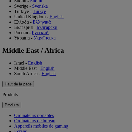
Suomi
-
Suomi
Sverige
-
Svenska
Türkiye
-
Türkçe
United Kingdom
-
English
Ελλάδα
-
Ελληνικά
България
-
Български
Россия
-
Русский
Україна
-
Українська
Middle East / Africa
Israel
-
English
Middle East
-
English
South Africa
-
English
Haut de la page
Produits
Produits
Ordinateurs portables
Ordinateurs de bureau
Appareils mobiles de gaming
Écrans