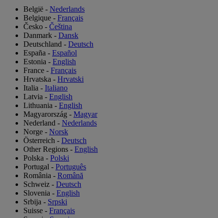
België
-
Nederlands
Belgique
-
Français
Česko
-
Čeština
Danmark
-
Dansk
Deutschland
-
Deutsch
España
-
Español
Estonia
-
English
France
-
Français
Hrvatska
-
Hrvatski
Italia
-
Italiano
Latvia
-
English
Lithuania
-
English
Magyarország
-
Magyar
Nederland
-
Nederlands
Norge
-
Norsk
Österreich
-
Deutsch
Other Regions
-
English
Polska
-
Polski
Portugal
-
Português
România
-
Română
Schweiz
-
Deutsch
Slovenia
-
English
Srbija
-
Srpski
Suisse
-
Français