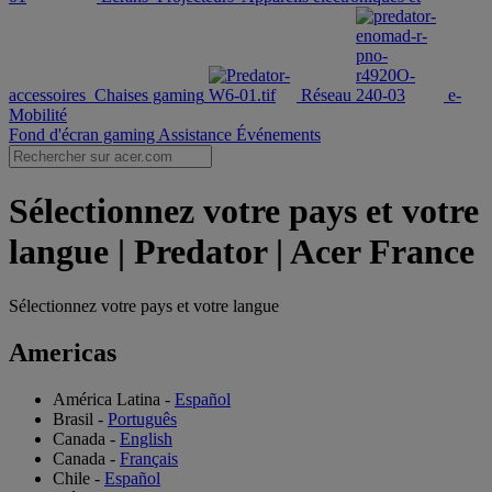
accessoires
Chaises gaming
Réseau
e-
Mobilité
Fond d'écran gaming
Assistance
Événements
Sélectionnez votre pays et votre
langue | Predator | Acer France
Sélectionnez votre pays et votre langue
Americas
América Latina
-
Español
Brasil
-
Português
Canada
-
English
Canada
-
Français
Chile
-
Español