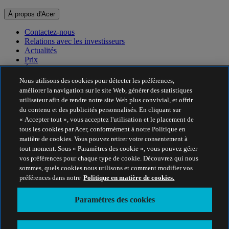
À propos d'Acer
Contactez-nous
Relations avec les investisseurs
Actualités
Prix
Événements
Nous utilisons des cookies pour détecter les préférences,
Développement durable
améliorer la navigation sur le site Web, générer des statistiques
utilisateur afin de rendre notre site Web plus convivial, et offrir
Développement durable
du contenu et des publicités personnalisés. En cliquant sur
« Accepter tout », vous acceptez l'utilisation et le placement de
Responsabilité sociale de l'entreprise
tous les cookies par Acer, conformément à notre Politique en
Empreinte carbone du produit
matière de cookies. Vous pouvez retirer votre consentement à
Project Humanity
tout moment. Sous « Paramètres des cookie », vous pouvez gérer
Earthion
vos préférences pour chaque type de cookie. Découvrez qui nous
Politique de confidentialité
sommes, quels cookies nous utilisons et comment modifier vos
Politique en matière de cookies
préférences dans notre
Politique en matière de cookies.
Mentions légales
Informations légales supplémentaires
Paramètres des cookies
Politique en matière d'accessibilité
Paramètres des cookies
France - Français