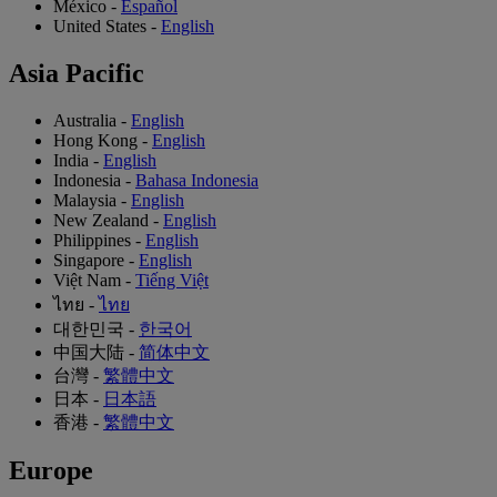
México
-
Español
United States
-
English
Asia Pacific
Australia
-
English
Hong Kong
-
English
India
-
English
Indonesia
-
Bahasa Indonesia
Malaysia
-
English
New Zealand
-
English
Philippines
-
English
Singapore
-
English
Việt Nam
-
Tiếng Việt
ไทย
-
ไทย
대한민국
-
한국어
中国大陆
-
简体中文
台灣
-
繁體中文
日本
-
日本語
香港
-
繁體中文
Europe