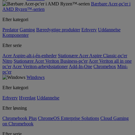
Bærbare Acer-pc'er i
AMD Ryzen™-serien
Efter kategori
Predator
Gaming
Bæredygtige produkter
Erhverv
Uddannelse
Komponenter
Efter serie
Acer Aspire-alt-i-én-enheder
Stationære Acer Aspire Classic-pc'er
Nitro
Stationære Acer Veriton Business-pc'er
Acer Veriton all in one
pc'er
Acer Veriton-arbejdsstationer
Add-In-One
Chromebox
Mini-
pc'er
Windows
Efter kategori
Erhverv
Hverdag
Uddannelse
Efter løsning
Chromebook Plus
ChromeOS Enterprise Solutions
Cloud Gaming
on Chromebook
Efter serie