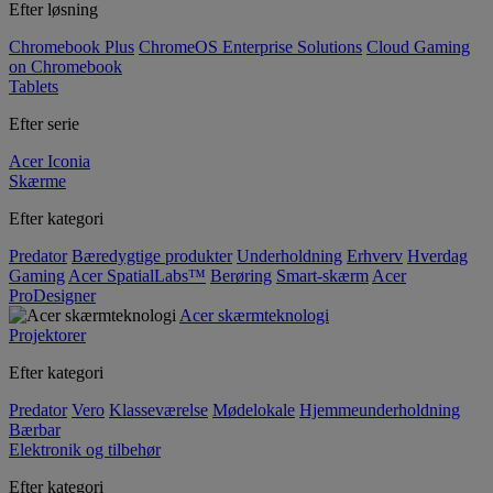
Efter løsning
Chromebook Plus
ChromeOS Enterprise Solutions
Cloud Gaming
on Chromebook
Tablets
Efter serie
Acer Iconia
Skærme
Efter kategori
Predator
Bæredygtige produkter
Underholdning
Erhverv
Hverdag
Gaming
Acer SpatialLabs™
Berøring
Smart-skærm
Acer
ProDesigner
Acer skærmteknologi
Projektorer
Efter kategori
Predator
Vero
Klasseværelse
Mødelokale
Hjemmeunderholdning
Bærbar
Elektronik og tilbehør
Efter kategori