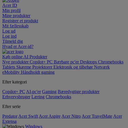
Acer ID
Min profil
Mine produkter
Registrer et produkt
Mit fællesskab
Log ud
Log ind
Tilmeld dig
Hvad er Acer-id?
Køb online
AI
Produkter
Nye produkter
Copilot+ PC
Bærbare pc'er
Desktops
Chromebooks
Tablets
Skærme
Projektorer
Elektronik og tilbehør
Netværk
eMobility
Håndholdt gaming
Efter kategori
Copilot+ PC
AI-pc'er
Gaming
Bæredygtige produkter
Erhvervsbruger
Læring
Chromebooks
Efter serie
Predator
Acer Swift
Acer Aspire
Acer Nitro
Acer TravelMate
Acer
Extensa
Windows