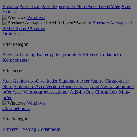
Predator
Acer Swift
Acer Aspire
Acer Nitro
Acer TravelMate
Acer
Extensa
Windows
Bærbare Acer-pc'er i
AMD Ryzen™-serien
Desktops
Efter kategori
Predator
Gaming
Bæredygtige produkter
Erhverv
Uddannelse
Komponenter
Efter serie
Acer Aspire-alt-i-én-enheder
Stationære Acer Aspire Classic-pc'er
Nitro
Stationære Acer Veriton Business-pc'er
Acer Veriton all in one
pc'er
Acer Veriton-arbejdsstationer
Add-In-One
Chromebox
Mini-
pc'er
Windows
Chromebooks
Efter kategori
Erhverv
Hverdag
Uddannelse