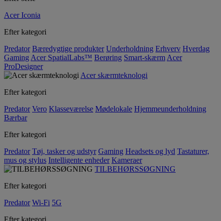
Acer Iconia
Efter kategori
Predator
Bæredygtige produkter
Underholdning
Erhverv
Hverdag
Gaming
Acer SpatialLabs™
Berøring
Smart-skærm
Acer
ProDesigner
Acer skærmteknologi
Efter kategori
Predator
Vero
Klasseværelse
Mødelokale
Hjemmeunderholdning
Bærbar
Efter kategori
Predator
Tøj, tasker og udstyr
Gaming
Headsets og lyd
Tastaturer,
mus og stylus
Intelligente enheder
Kameraer
TILBEHØRSSØGNING
Efter kategori
Predator
Wi-Fi
5G
Efter kategori