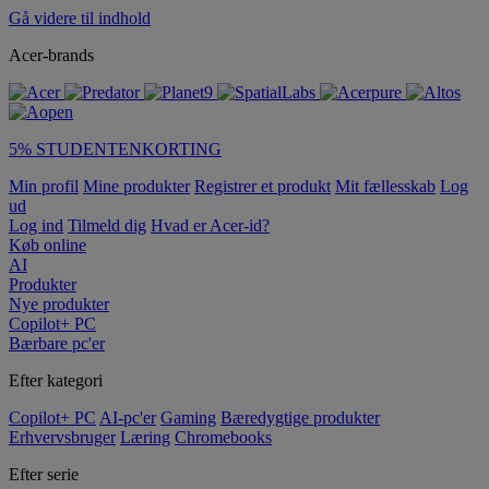
Gå videre til indhold
Acer-brands
5% STUDENTENKORTING
Min profil
Mine produkter
Registrer et produkt
Mit fællesskab
Log
ud
Log ind
Tilmeld dig
Hvad er Acer-id?
Køb online
AI
Produkter
Nye produkter
Copilot+ PC
Bærbare pc'er
Efter kategori
Copilot+ PC
AI-pc'er
Gaming
Bæredygtige produkter
Erhvervsbruger
Læring
Chromebooks
Efter serie