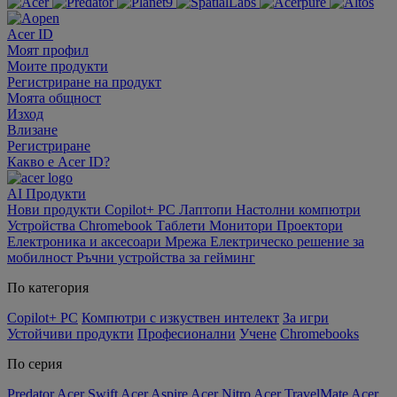
Acer ID
Моят профил
Моите продукти
Регистриране на продукт
Моята общност
Изход
Влизане
Регистриране
Какво е Acer ID?
AI
Продукти
Нови продукти
Copilot+ PC
Лаптопи
Настолни компютри
Устройства Chromebook
Таблети
Монитори
Проектори
Електроника и аксесоари
Мрежа
Електрическо решение за
мобилност
Ръчни устройства за гейминг
По категория
Copilot+ PC
Компютри с изкуствен интелект
За игри
Устойчиви продукти
Професионални
Учене
Chromebooks
По серия
Predator
Acer Swift
Acer Aspire
Acer Nitro
Acer TravelMate
Acer