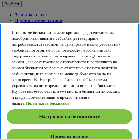
За Acer
За връзка с нас
Връзки с инвеститори
За пресата
Награди
Използваме бисквитки, за да откриваме предпочитания, да
Събития
подобрим навигацията в уебсайта, да генерираме
потребителски статистики, за да направим нашия уебсайт по-
Устойчивост
удобен за потребителя и да предложим персонализирано
съдържание и реклами. Като щракнете върху „Приемам
Устойчивост
всички“, вие се съгласявате с използването и поставянето на
всички бисквитки от Acer в съответствие с нашата политика
Корпоративна социална отговорност
за бисквитки, като съгласието може да бъде оттеглено по
Въглероден отпечатък на продукта
всяко време. В „Настройки на бисквитките“ можете да
Project Humanity
управлявате вашите предпочитания за всеки тип бисквитка.
Earthion
Научете повече за това кои сме ние, кои бисквитки използваме
Правила за поверителност
и как да промените вашите предпочитания в
Правила за бисквитките
нашата
Политика за бисквитки.
Правна бележка
Допълнителна правна информация
Настройки на бисквитките
Политика за достъпност
Настройки на бисквитките
България - Български
Приемам всички