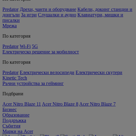
Predator
Дрехи, чанти и оборудване
Кабели, докинг станции и
донгъли
За игри
Слушалки и аудио
Клавиатури, мишки и
писалки
Мрежа
По категория
Predator
Wi-Fi
5G
Електрическо решение за мобилност
По категория
Predator
Електрически велосипеди
Електрически скутери
Kinetic Tech
Ръчни устройства за гейминг
Подбрани
Acer Nitro Blaze 11
Acer Nitro Blaze 8
Acer Nitro Blaze 7
Бизнес
Образование
Поддръжка
Събития
Марки на Acer