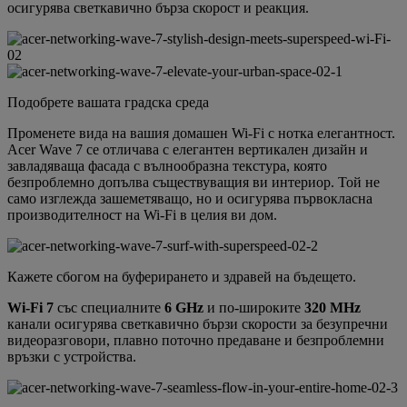
осигурява светкавично бърза скорост и реакция.
Подобрете вашата градска среда
Променете вида на вашия домашен Wi-Fi с нотка елегантност.
Acer Wave 7 се отличава с елегантен вертикален дизайн и
завладяваща фасада с вълнообразна текстура, която
безпроблемно допълва съществуващия ви интериор. Той не
само изглежда зашеметяващо, но и осигурява първокласна
производителност на Wi-Fi в целия ви дом.
Кажете сбогом на буферирането и здравей на бъдещето.
Wi-Fi 7
със специалните
6 GHz
и по-широките
320 MHz
канали осигурява светкавично бързи скорости за безупречни
видеоразговори, плавно поточно предаване и безпроблемни
връзки с устройства.