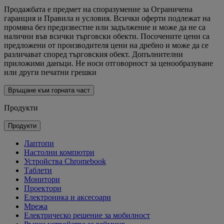
Продажбата е предмет на споразумение за Ограничена
гаранция и Правила и условия. Всички оферти подлежат на
промяна без предизвестие или задължение и може да не са
налични във всички търговски обекти. Посочените цени са
предложени от производителя цени на дребно и може да се
различават според търговския обект. Допълнителни
приложими данъци. Не носи отговорност за ценообразуване
или други печатни грешки
Връщане към горната част
Продукти
Продукти
Лаптопи
Настолни компютри
Устройства Chromebook
Таблети
Монитори
Проектори
Електроника и аксесоари
Мрежа
Електрическо решение за мобилност