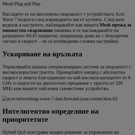
Mesh Plug and Play
Насладете се на мигновена свързаност с устройствата Acer
Wave 7 веднага след изваждането им от кутията. След като
веднъж я настроите, наблюдавайте как вашата
Mesh мрежа за
множество свързвания
оживява и се наслаждавайте на
разширено Wi-Fi покритие, покриващо дома ви с безупречен
сигнал и скорост – не са необходими сложни настройки.
Ускоряване на връзката
Управлявайте вашата специализирана система за свързаност с
високоскоростни трасета. Превъртайте напред с абсолютна
скорост и лекота благодарение на най-високия капацитет от 6
GHz и скорости на двупосочно предаване с трасета от 320
MHz към вашите най-нови съвместими устройства.
Интелигентно определяне на
приоритетите
Hybrid QoS осигурява мощно решение за управление на