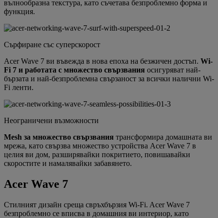
вълнообразна текстура, като съчетава безпроблемно форма и
функция.
Сърфиране със суперскорост
Acer Wave 7 ви въвежда в нова епоха на безжичен достъп.
Wi-
Fi 7 и работата с множество свързвания
осигуряват най-
бързата и най-безпроблемна свързаност за всички налични Wi-
Fi ленти.
Неограничени възможности
Mesh за множество свързвания
трансформира домашната ви
мрежа, като свързва множество устройства Acer Wave 7 в
целия ви дом, разширявайки покритието, повишавайки
скоростите и намалявайки забавянето.
Acer Wave 7
Стилният дизайн среща свръхбързия Wi-Fi. Acer Wave 7
безпроблемно се вписва в домашния ви интериор, като