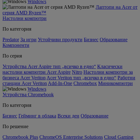
Windows
Лаптопи на Acer от
серия AMD Ryzen™
Настолни компютри
По категория
Predator
За игри
Устойчиви продукти
Бизнес
Образование
Компоненти
По серия
Устройства Acer Aspire тип „всичко в едно“
Класически
настолни компютри Acer Aspire
Nitro
Настолни компютри за
бизнеса Acer Veriton
Acer Veriton тип „всичко в едно“
Работни
станции Acer Veriton
Add-In-One
Chromebox
Миникомпютри
Windows
Устройства Chromebook
По категория
Бизнес
Гейминг в облака
Всеки ден
Образование
По решение
Chromebook Plus
ChromeOS Enterprise Solutions
Cloud Gaming