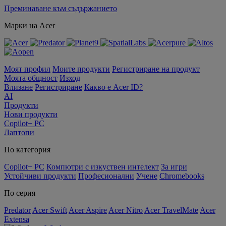
Преминаване към съдържанието
Марки на Acer
Моят профил
Моите продукти
Регистриране на продукт
Моята общност
Изход
Влизане
Регистриране
Какво е Acer ID?
AI
Продукти
Нови продукти
Copilot+ PC
Лаптопи
По категория
Copilot+ PC
Компютри с изкуствен интелект
За игри
Устойчиви продукти
Професионални
Учене
Chromebooks
По серия
Predator
Acer Swift
Acer Aspire
Acer Nitro
Acer TravelMate
Acer
Extensa