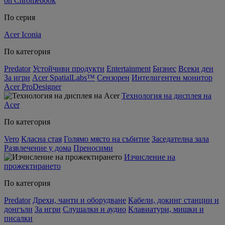
on Chromebook
По серия
Acer Iconia
По категория
Predator
Устойчиви продукти
Entertainment
Бизнес
Всеки ден
За игри
Acer SpatialLabs™
Сензорен
Интелигентен монитор
Acer ProDesigner
Технология на дисплея на
Acer
По категория
Vero
Класна стая
Голямо място на събитие
Заседателна зала
Развлечение у дома
Преносими
Изчисление на
прожектирането
По категория
Predator
Дрехи, чанти и оборудване
Кабели, докинг станции и
донгъли
За игри
Слушалки и аудио
Клавиатури, мишки и
писалки