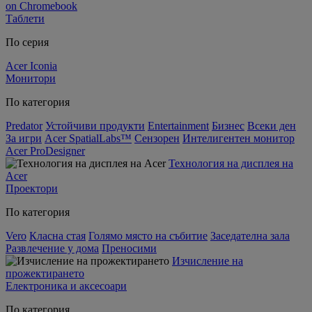
on Chromebook
Таблети
По серия
Acer Iconia
Монитори
По категория
Predator
Устойчиви продукти
Entertainment
Бизнес
Всеки ден
За игри
Acer SpatialLabs™
Сензорен
Интелигентен монитор
Acer ProDesigner
Технология на дисплея на
Acer
Проектори
По категория
Vero
Класна стая
Голямо място на събитие
Заседателна зала
Развлечение у дома
Преносими
Изчисление на
прожектирането
Електроника и аксесоари
По категория