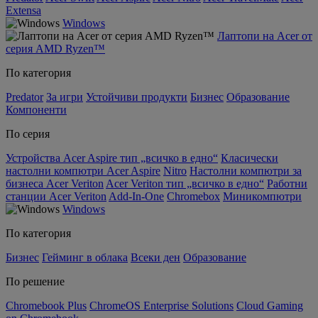
Extensa
Windows
Лаптопи на Acer от
серия AMD Ryzen™
По категория
Predator
За игри
Устойчиви продукти
Бизнес
Образование
Компоненти
По серия
Устройства Acer Aspire тип „всичко в едно“
Класически
настолни компютри Acer Aspire
Nitro
Настолни компютри за
бизнеса Acer Veriton
Acer Veriton тип „всичко в едно“
Работни
станции Acer Veriton
Add-In-One
Chromebox
Миникомпютри
Windows
По категория
Бизнес
Гейминг в облака
Всеки ден
Образование
По решение
Chromebook Plus
ChromeOS Enterprise Solutions
Cloud Gaming