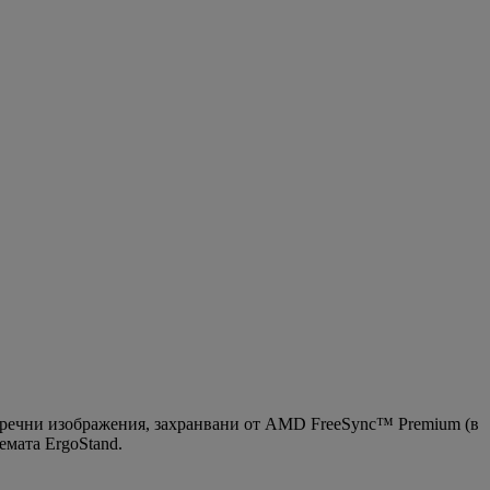
зупречни изображения, захранвани от AMD FreeSync™ Premium (в
емата ErgoStand.