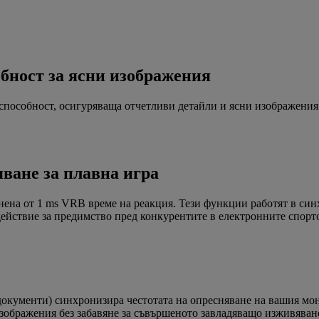
бност за ясни изображения
 способност, осигуряваща отчетливи детайли и ясни изображения
ване за плавна игра
лнена от 1 ms VRB време на реакция. Тези функции работят в син
ействие за предимство пред конкурентите в електронните спорт
окументи) синхронизира честотата на опресняване на вашия мон
изображения без забавяне за съвършеното завладяващо изживяван