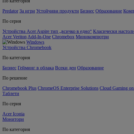
По категория
Predator
За игри
Устойчиви продукти
Бизнес
Образование
Комп
По серия
Устройства Acer Aspire тип „всичко в едно“
Класически настолн
Acer Veriton
Add-In-One
Chromebox
Миникомпютри
Windows
Устройства Chromebook
По категория
Бизнес
Гейминг в облака
Всеки ден
Образование
По решение
Chromebook Plus
ChromeOS Enterprise Solutions
Cloud Gaming o
Таблети
По серия
Acer Iconia
Монитори
По категория