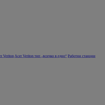
r Veriton
Acer Veriton тип „всичко в едно“
Работни станции