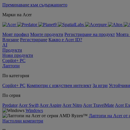
Преминаване към съдържанието
Марки на Acer
Моят профил
Моите продукти
Регистриране на продукт
Моята
Влизане
Регистриране
Какво е Acer ID?
AI
Продукти
Нови продукти
Copilot+ PC
Лаптопи
По категория
Copilot+ PC
Компютри с изкуствен интелект
За игри
Устойчиви
По серия
Predator
Acer Swift
Acer Aspire
Acer Nitro
Acer TravelMate
Acer Ex
Windows
Лаптопи на Acer о
Настолни компютри