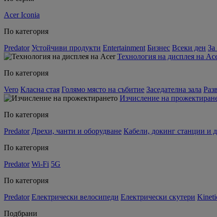
Acer Iconia
По категория
Predator
Устойчиви продукти
Entertainment
Бизнес
Всеки ден
За
Технология на дисплея на Ac
По категория
Vero
Класна стая
Голямо място на събитие
Заседателна зала
Раз
Изчисление на прожектиран
По категория
Predator
Дрехи, чанти и оборудване
Кабели, докинг станции и 
По категория
Predator
Wi-Fi
5G
По категория
Predator
Електрически велосипеди
Електрически скутери
Kineti
Подбрани