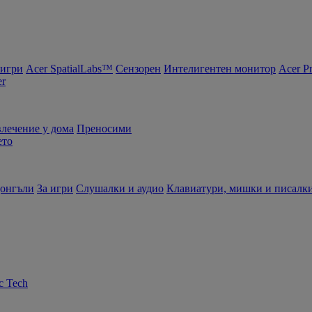
 игри
Acer SpatialLabs™
Сензорен
Интелигентен монитор
Acer P
er
влечение у дома
Преносими
ето
донгъли
За игри
Слушалки и аудио
Клавиатури, мишки и писалк
c Tech