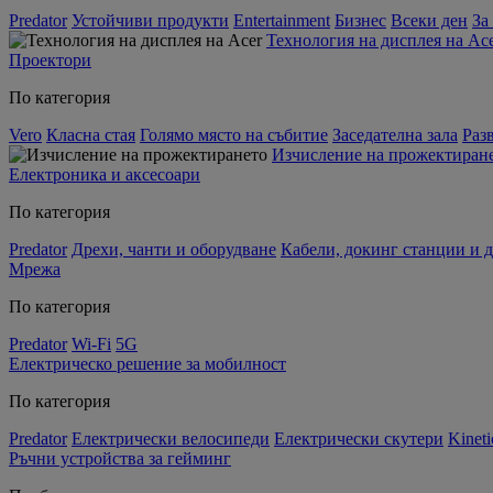
Predator
Устойчиви продукти
Entertainment
Бизнес
Всеки ден
За
Технология на дисплея на Ac
Проектори
По категория
Vero
Класна стая
Голямо място на събитие
Заседателна зала
Раз
Изчисление на прожектиран
Електроника и аксесоари
По категория
Predator
Дрехи, чанти и оборудване
Кабели, докинг станции и 
Мрежа
По категория
Predator
Wi-Fi
5G
Електрическо решение за мобилност
По категория
Predator
Електрически велосипеди
Електрически скутери
Kineti
Ръчни устройства за гейминг