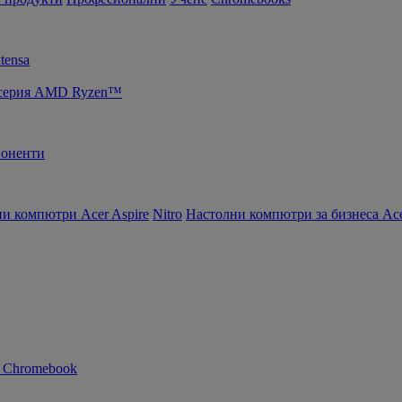
tensa
т серия AMD Ryzen™
оненти
и компютри Acer Aspire
Nitro
Настолни компютри за бизнеса Ace
n Chromebook