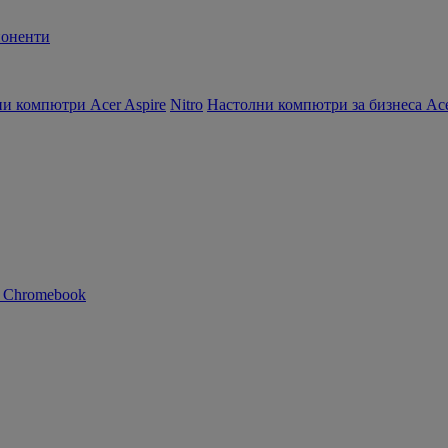
оненти
и компютри Acer Aspire
Nitro
Настолни компютри за бизнеса Ace
n Chromebook