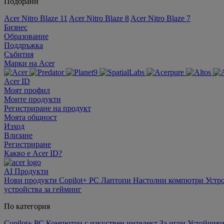
Подбрани
Acer Nitro Blaze 11
Acer Nitro Blaze 8
Acer Nitro Blaze 7
Бизнес
Образование
Поддръжка
Събития
Марки на Acer
Acer ID
Моят профил
Моите продукти
Регистриране на продукт
Моята общност
Изход
Влизане
Регистриране
Какво е Acer ID?
AI
Продукти
Нови продукти
Copilot+ PC
Лаптопи
Настолни компютри
Устр
устройства за гейминг
По категория
Copilot+ PC
Компютри с изкуствен интелект
За игри
Устойчиви