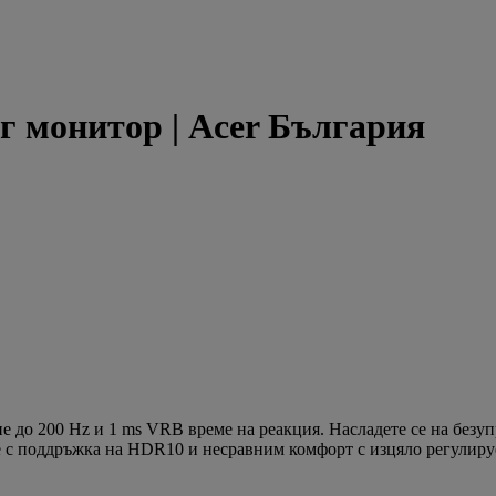
нг монитор | Acer България
ане до 200 Hz и 1 ms VRB време на реакция. Насладете се на бе
е с поддръжка на HDR10 и несравним комфорт с изцяло регулиру