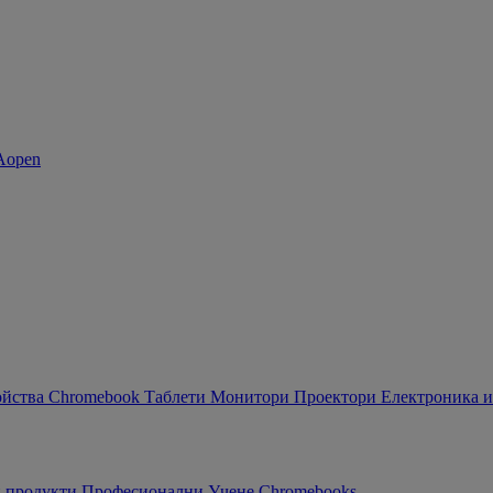
ойства Chromebook
Таблети
Монитори
Проектори
Електроника и
 продукти
Професионални
Учене
Chromebooks