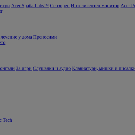
 игри
Acer SpatialLabs™
Сензорен
Интелигентен монитор
Acer P
er
влечение у дома
Преносими
ето
донгъли
За игри
Слушалки и аудио
Клавиатури, мишки и писалк
c Tech