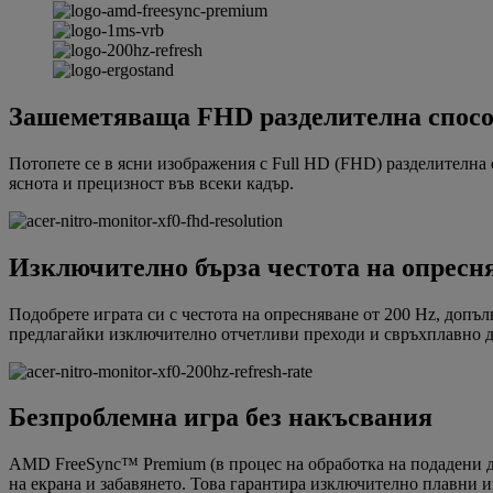
Зашеметяваща FHD разделителна спосо
Потопете се в ясни изображения с Full HD (FHD) разделителна
яснота и прецизност във всеки кадър.
Изключително бърза честота на опресня
Подобрете играта си с честота на опресняване от 200 Hz, допъ
предлагайки изключително отчетливи преходи и свръхплавно д
Безпроблемна игра без накъсвания
AMD FreeSync™ Premium (в процес на обработка на подадени д
на екрана и забавянето. Това гарантира изключително плавни 