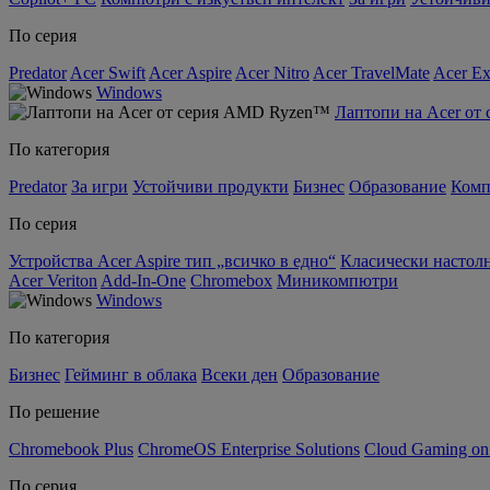
По серия
Predator
Acer Swift
Acer Aspire
Acer Nitro
Acer TravelMate
Acer Ex
Windows
Лаптопи на Acer о
По категория
Predator
За игри
Устойчиви продукти
Бизнес
Образование
Комп
По серия
Устройства Acer Aspire тип „всичко в едно“
Класически настолн
Acer Veriton
Add-In-One
Chromebox
Миникомпютри
Windows
По категория
Бизнес
Гейминг в облака
Всеки ден
Образование
По решение
Chromebook Plus
ChromeOS Enterprise Solutions
Cloud Gaming o
По серия