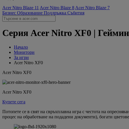
Acer Nitro Blaze 11
Acer Nitro Blaze 8
Acer Nitro Blaze 7
Бизнес
Образование
Поддръжка
Събития
Серия Acer Nitro XF0 | Гейми
Начало
Монитори
За игри
Acer Nitro XF0
Acer Nitro XF0
Acer Nitro XF0
Купете сега
Потопете се в свят на свръхплавна игра с честота на опресняв
процес на обработване на подадени документи), богати цветов