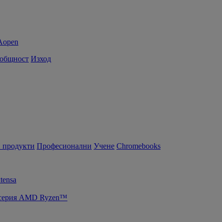
 общност
Изход
 продукти
Професионални
Учене
Chromebooks
tensa
т серия AMD Ryzen™