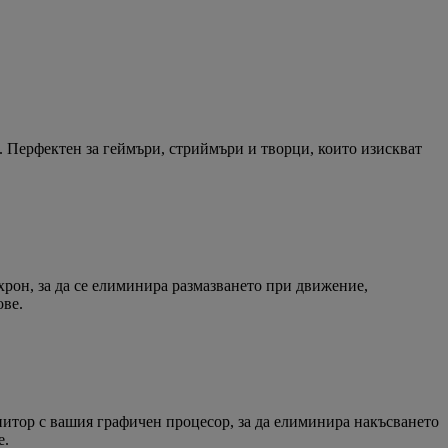
. Перфектен за геймъри, стриймъри и творци, които изискват
хрон, за да се елиминира размазването при движение,
ове.
итор с вашия графичен процесор, за да елиминира накъсването
е.