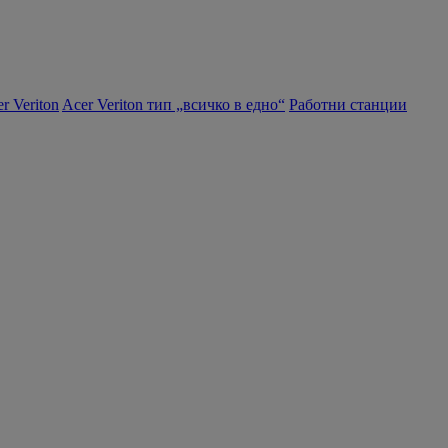
r Veriton
Acer Veriton тип „всичко в едно“
Работни станции