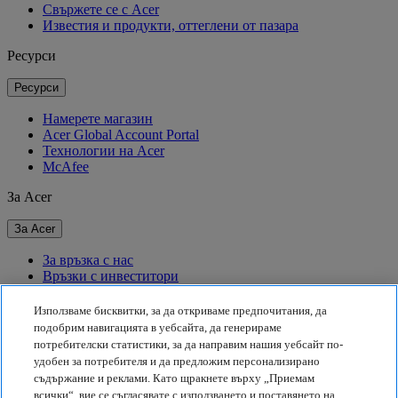
Свържете се с Acer
Известия и продукти, оттеглени от пазара
Ресурси
Ресурси
Намерете магазин
Acer Global Account Portal
Технологии на Acer
McAfee
За Acer
За Acer
За връзка с нас
Връзки с инвеститори
За пресата
Награди
Използваме бисквитки, за да откриваме предпочитания, да
Събития
подобрим навигацията в уебсайта, да генерираме
потребителски статистики, за да направим нашия уебсайт по-
Устойчивост
удобен за потребителя и да предложим персонализирано
съдържание и реклами. Като щракнете върху „Приемам
Устойчивост
всички“, вие се съгласявате с използването и поставянето на