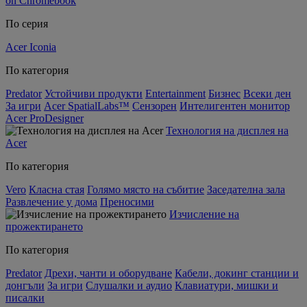
on Chromebook
По серия
Acer Iconia
По категория
Predator
Устойчиви продукти
Entertainment
Бизнес
Всеки ден
За игри
Acer SpatialLabs™
Сензорен
Интелигентен монитор
Acer ProDesigner
Технология на дисплея на
Acer
По категория
Vero
Класна стая
Голямо място на събитие
Заседателна зала
Развлечение у дома
Преносими
Изчисление на
прожектирането
По категория
Predator
Дрехи, чанти и оборудване
Кабели, докинг станции и
донгъли
За игри
Слушалки и аудио
Клавиатури, мишки и
писалки