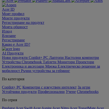
Acer ID
Моят профил
Моите продукти
Регистриране на продукт
Моята общност
Изход
Влизане
Регистриране
Какво е Acer ID?
AI
Продукти
Нови продукти
Copilot+ PC
Лаптопи
Настолни компютри
Устройства Chromebook
Таблети
Монитори
Проектори
Електроника и аксесоари
Мрежа
Електрическо решение за
мобилност
Ръчни устройства за гейминг
По категория
Copilot+ PC
Компютри с изкуствен интелект
За игри
Устойчиви продукти
Професионални
Учене
Chromebooks
По серия
Predator
Acer Swift
Acer Aspire
Acer Nitro
Acer TravelMate
Acer