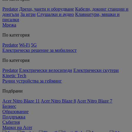
Predator
Дрехи, чанти и оборудване
Кабели, докинг станции и
донгъли
За игри
Слушалки и аудио
Клавиатури, мишки и
писалки
Мрежа
По категория
Predator
Wi-Fi
5G
Електрическо решение за мобилност
По категория
Predator
Електрически велосипеди
Електрически скутери
Kinetic Tech
Ръчни устройства за гейминг
Подбрани
Acer Nitro Blaze 11
Acer Nitro Blaze 8
Acer Nitro Blaze 7
Бизнес
Образование
Поддръжка
Събития
Марки на Acer