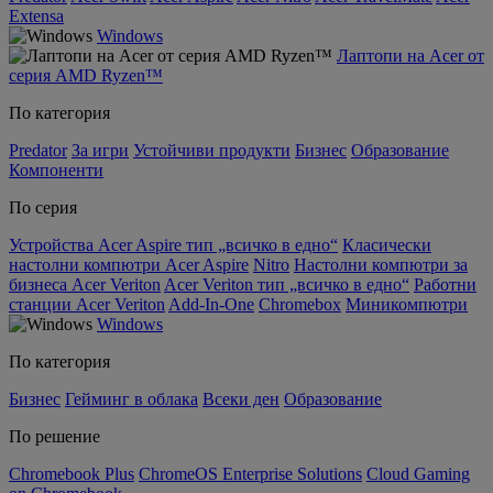
Extensa
Windows
Лаптопи на Acer от
серия AMD Ryzen™
По категория
Predator
За игри
Устойчиви продукти
Бизнес
Образование
Компоненти
По серия
Устройства Acer Aspire тип „всичко в едно“
Класически
настолни компютри Acer Aspire
Nitro
Настолни компютри за
бизнеса Acer Veriton
Acer Veriton тип „всичко в едно“
Работни
станции Acer Veriton
Add-In-One
Chromebox
Миникомпютри
Windows
По категория
Бизнес
Гейминг в облака
Всеки ден
Образование
По решение
Chromebook Plus
ChromeOS Enterprise Solutions
Cloud Gaming