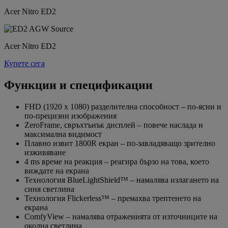
Acer Nitro ED2
Acer Nitro ED2
Купете сега
Функции и спецификации
FHD (1920 x 1080) разделителна способност – по-ясни и
по-прецизни изображения
ZeroFrame, свръхтънък дисплей – повече наслада и
максимална видимост
Плавно извит 1800R екран – по-завладяващо зрително
изживяване
4 ms време на реакция – реагира бързо на това, което
виждате на екрана
Технология BlueLightShield™ – намалява излагането на
синя светлина
Технология Flickerless™ – премахва трептенето на
екрана
ComfyView – намалява отраженията от източниците на
околна светлина