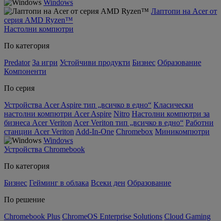
Windows
Лаптопи на Acer от
серия AMD Ryzen™
Настолни компютри
По категория
Predator
За игри
Устойчиви продукти
Бизнес
Образование
Компоненти
По серия
Устройства Acer Aspire тип „всичко в едно“
Класически
настолни компютри Acer Aspire
Nitro
Настолни компютри за
бизнеса Acer Veriton
Acer Veriton тип „всичко в едно“
Работни
станции Acer Veriton
Add-In-One
Chromebox
Миникомпютри
Windows
Устройства Chromebook
По категория
Бизнес
Гейминг в облака
Всеки ден
Образование
По решение
Chromebook Plus
ChromeOS Enterprise Solutions
Cloud Gaming