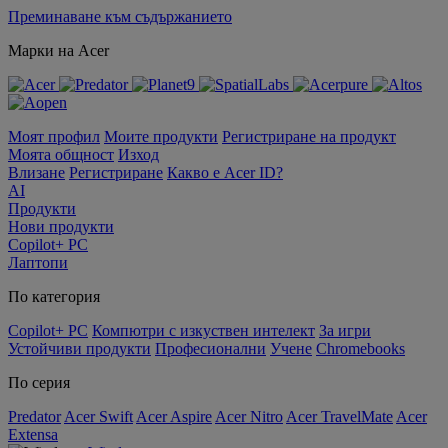
Преминаване към съдържанието
Марки на Acer
Моят профил
Моите продукти
Регистриране на продукт
Моята общност
Изход
Влизане
Регистриране
Какво е Acer ID?
AI
Продукти
Нови продукти
Copilot+ PC
Лаптопи
По категория
Copilot+ PC
Компютри с изкуствен интелект
За игри
Устойчиви продукти
Професионални
Учене
Chromebooks
По серия
Predator
Acer Swift
Acer Aspire
Acer Nitro
Acer TravelMate
Acer
Extensa