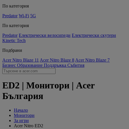
По категория
Predator
Wi-Fi
5G
По категория
Predator
Електрически велосипеди
Електрически скутери
Kinetic Tech
Подбрани
Acer Nitro Blaze 11
Acer Nitro Blaze 8
Acer Nitro Blaze 7
Бизнес
Образование
Поддръжка
Събития
ED2 | Монитори | Acer
България
Начало
Монитори
За игри
Acer Nitro ED2