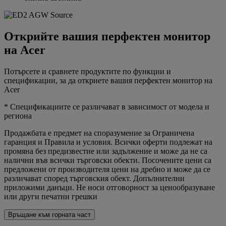
Открийте вашия перфектен монитор
на Acer
Потърсете и сравнете продуктите по функции и
спецификации, за да откриете вашия перфектен монитор на
Acer
* Спецификациите се различават в зависимост от модела и
региона
Продажбата е предмет на споразумение за Ограничена
гаранция и Правила и условия. Всички оферти подлежат на
промяна без предизвестие или задължение и може да не са
налични във всички търговски обекти. Посочените цени са
предложени от производителя цени на дребно и може да се
различават според търговския обект. Допълнителни
приложими данъци. Не носи отговорност за ценообразуване
или други печатни грешки
Връщане към горната част