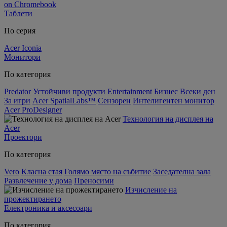
on Chromebook
Таблети
По серия
Acer Iconia
Монитори
По категория
Predator
Устойчиви продукти
Entertainment
Бизнес
Всеки ден
За игри
Acer SpatialLabs™
Сензорен
Интелигентен монитор
Acer ProDesigner
Технология на дисплея на
Acer
Проектори
По категория
Vero
Класна стая
Голямо място на събитие
Заседателна зала
Развлечение у дома
Преносими
Изчисление на
прожектирането
Електроника и аксесоари
По категория