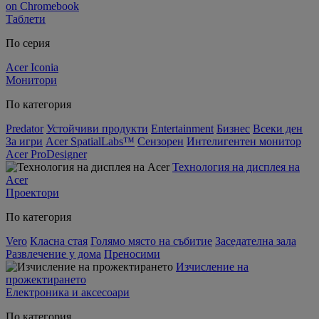
on Chromebook
Таблети
По серия
Acer Iconia
Монитори
По категория
Predator
Устойчиви продукти
Entertainment
Бизнес
Всеки ден
За игри
Acer SpatialLabs™
Сензорен
Интелигентен монитор
Acer ProDesigner
Технология на дисплея на
Acer
Проектори
По категория
Vero
Класна стая
Голямо място на събитие
Заседателна зала
Развлечение у дома
Преносими
Изчисление на
прожектирането
Електроника и аксесоари
По категория