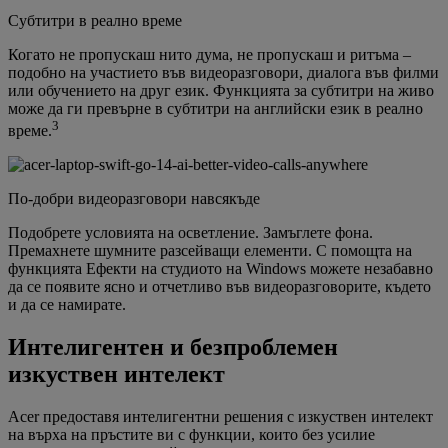
Субтитри в реално време
Когато не пропускаш нито дума, не пропускаш и ритъма –
подобно на участието във видеоразговори, диалога във филми
или обучението на друг език. Функцията за субтитри на живо
може да ги превърне в субтитри на английски език в реално
3
време.
По-добри видеоразговори навсякъде
Подобрете условията на осветление. Замъглете фона.
Премахнете шумните разсейващи елементи. С помощта на
функцията Ефекти на студиото на Windows можете незабавно
да се появите ясно и отчетливо във видеоразговорите, където
и да се намирате.
Интелигентен и безпроблемен
изкуствен интелект
Acer предоставя интелигентни решения с изкуствен интелект
на върха на пръстите ви с функции, които без усилие