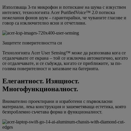
Използваща 3-ти микрофон и потискане на шума с изкуствен
интелект, технологията Acer PurifiedVoice™ 2.0 потиска
нежелания фонов шум – гарантирайки, че чуваните гласове и
говор са изключително ясни и отчетливи.
Защитете поверителността си
Технологията Acer User Sensing™ може да разпознава кога се
отдалечавате от екрана – той се изключва автоматично, когато
се отдалечавате, и се събужда, когато се приближите, за по-
голяма поверителност и запазване на батерията.
Елегантност. Изящност.
Многофункционалност.
Внимателно проектирани и изработени с първокласни
материали, лека конструкция и зашеметяваща естетика, която
безпроблемно съчетава форма и функционалност.