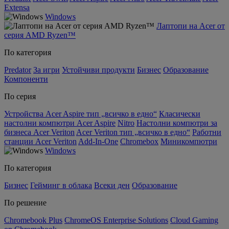
Extensa
Windows
Лаптопи на Acer от
серия AMD Ryzen™
По категория
Predator
За игри
Устойчиви продукти
Бизнес
Образование
Компоненти
По серия
Устройства Acer Aspire тип „всичко в едно“
Класически
настолни компютри Acer Aspire
Nitro
Настолни компютри за
бизнеса Acer Veriton
Acer Veriton тип „всичко в едно“
Работни
станции Acer Veriton
Add-In-One
Chromebox
Миникомпютри
Windows
По категория
Бизнес
Гейминг в облака
Всеки ден
Образование
По решение
Chromebook Plus
ChromeOS Enterprise Solutions
Cloud Gaming