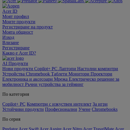
Acer ID
Моят профил
Моите продукти
Регистриране на продукт
Моята общност
Изход
Влизане
Регистриране
Какво е Acer ID?
AI
Продукти
Нови продукти
Copilot+ PC
Лаптопи
Настолни компютри
Устройства Chromebook
Таблети
Монитори
Проектори
Електроника и аксесоари
Мрежа
Електрическо решение за
мобилност
Ръчни устройства за гейминг
По категория
Copilot+ PC
Компютри с изкуствен интелект
За игри
Устойчиви продукти
Професионални
Учене
Chromebooks
По серия
Predator
Acer Swift
Acer Aspire
Acer Nitro
Acer TravelMate
Acer