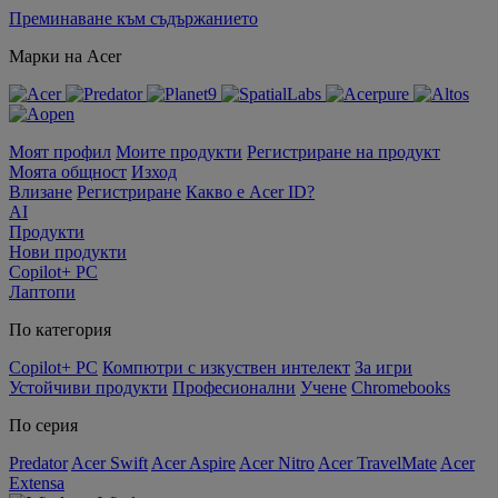
Преминаване към съдържанието
Марки на Acer
Моят профил
Моите продукти
Регистриране на продукт
Моята общност
Изход
Влизане
Регистриране
Какво е Acer ID?
AI
Продукти
Нови продукти
Copilot+ PC
Лаптопи
По категория
Copilot+ PC
Компютри с изкуствен интелект
За игри
Устойчиви продукти
Професионални
Учене
Chromebooks
По серия
Predator
Acer Swift
Acer Aspire
Acer Nitro
Acer TravelMate
Acer
Extensa