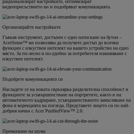
рационализират настройките, оптимизират
видеоприсъствието ви и подобряват комуникацията.
Организирайте настройките
Гъвкав инструмент, достъпен с едно натискане на бутон –
AcerSense™ ви позволява да получите достъп до всички
функции с изкуствен интелект на вашето устройство на едно
място. За по-лесно и по-удобно за потребителя изживяване с
изкуствен интелект.
Подобрете комуникацията си
Насладете се на новата свръхярка разделителна способност и
функциите за усъвършенстване на портретите, както и на
автоматичното кадриране, усъвършенстваното замъгляване на
фона и корекцията на погледа. Представете лицето си по най-
добрия начин с Acer PurifiedView™ 2.0.
Премахване на шума