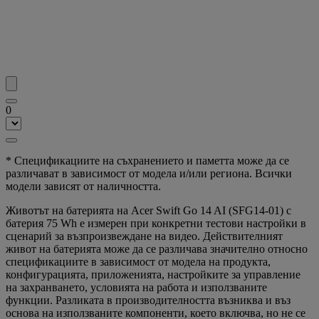
0
* Спецификациите на съхранението и паметта може да се
различават в зависимост от модела и/или региона. Всички
модели зависят от наличността.
Животът на батерията на Acer Swift Go 14 AI (SFG14-01) с
батерия 75 Wh е измерен при конкретни тестови настройки в
сценарий за възпроизвеждане на видео. Действителният
живот на батерията може да се различава значително относно
спецификациите в зависимост от модела на продукта,
конфигурацията, приложенията, настройките за управление
на захранването, условията на работа и използваните
функции. Разликата в производителността възниква и въз
основа на използваните компоненти, което включва, но не се