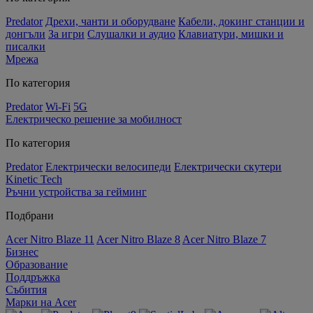
Predator
Дрехи, чанти и оборудване
Кабели, докинг станции и
донгъли
За игри
Слушалки и аудио
Клавиатури, мишки и
писалки
Мрежа
По категория
Predator
Wi-Fi
5G
Електрическо решение за мобилност
По категория
Predator
Електрически велосипеди
Електрически скутери
Kinetic Tech
Ръчни устройства за гейминг
Подбрани
Acer Nitro Blaze 11
Acer Nitro Blaze 8
Acer Nitro Blaze 7
Бизнес
Образование
Поддръжка
Събития
Марки на Acer