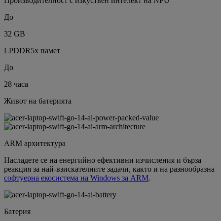
Производителност с изкуствен интелект на NPU
До
32 GB
LPDDR5x памет
До
28 часа
Живот на батерията
ARM архитектура
Насладете се на енергийно ефективни изчисления и бърза
реакция за най-взискателните задачи, както и на разнообразна
софтуерна екосистема на Windows за ARM
.
Батерия