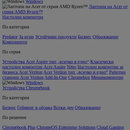
Windows
Лаптопи на Acer от
серия AMD Ryzen™
Настолни компютри
По категория
Predator
За игри
Устойчиви продукти
Бизнес
Образование
Компоненти
По серия
Устройства Acer Aspire тип „всичко в едно“
Класически
настолни компютри Acer Aspire
Nitro
Настолни компютри за
бизнеса Acer Veriton
Acer Veriton тип „всичко в едно“
Работни
станции Acer Veriton
Add-In-One
Chromebox
Миникомпютри
Windows
Устройства Chromebook
По категория
Бизнес
Гейминг в облака
Всеки ден
Образование
По решение
Chromebook Plus
ChromeOS Enterprise Solutions
Cloud Gaming