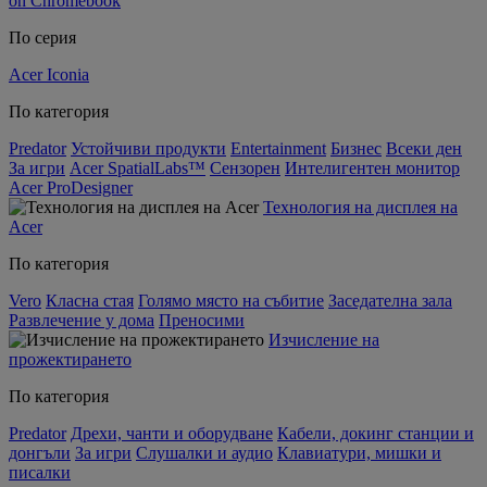
on Chromebook
По серия
Acer Iconia
По категория
Predator
Устойчиви продукти
Entertainment
Бизнес
Всеки ден
За игри
Acer SpatialLabs™
Сензорен
Интелигентен монитор
Acer ProDesigner
Технология на дисплея на
Acer
По категория
Vero
Класна стая
Голямо място на събитие
Заседателна зала
Развлечение у дома
Преносими
Изчисление на
прожектирането
По категория
Predator
Дрехи, чанти и оборудване
Кабели, докинг станции и
донгъли
За игри
Слушалки и аудио
Клавиатури, мишки и
писалки