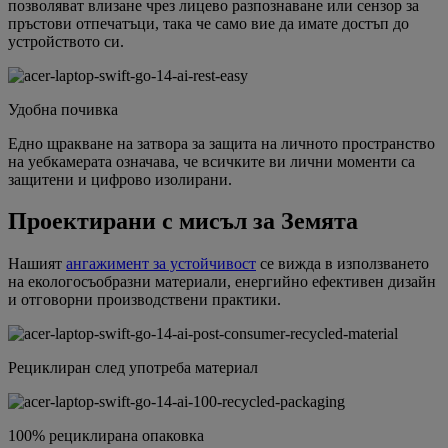
позволяват влизане чрез лицево разпознаване или сензор за
пръстови отпечатъци, така че само вие да имате достъп до
устройството си.
Удобна почивка
Едно щракване на затвора за защита на личното пространство
на уебкамерата означава, че всичките ви лични моменти са
защитени и цифрово изолирани.
Проектирани с мисъл за Земята
Нашият
ангажимент за устойчивост
се вижда в използването
на екологосъобразни материали, енергийно ефективен дизайн
и отговорни производствени практики.
Рециклиран след употреба материал
100% рециклирана опаковка