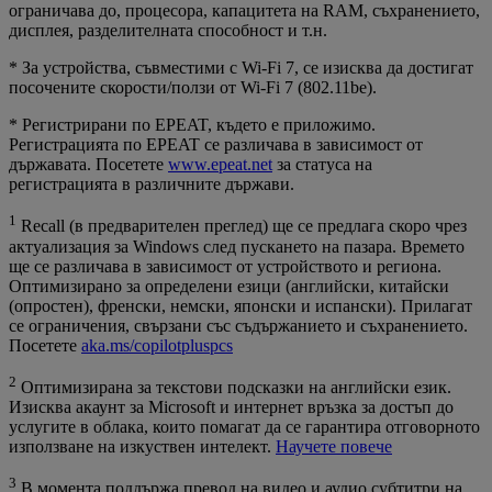
ограничава до, процесора, капацитета на RAM, съхранението,
дисплея, разделителната способност и т.н.
* За устройства, съвместими с Wi-Fi 7, се изисква да достигат
посочените скорости/ползи от Wi-Fi 7 (802.11be).
* Регистрирани по EPEAT, където е приложимо.
Регистрацията по EPEAT се различава в зависимост от
държавата. Посетете
www.epeat.net
за статуса на
регистрацията в различните държави.
1
Recall (в предварителен преглед) ще се предлага скоро чрез
актуализация за Windows след пускането на пазара. Времето
ще се различава в зависимост от устройството и региона.
Оптимизирано за определени езици (английски, китайски
(опростен), френски, немски, японски и испански). Прилагат
се ограничения, свързани със съдържанието и съхранението.
Посетете
aka.ms/copilotpluspcs
2
Оптимизирана за текстови подсказки на английски език.
Изисква акаунт за Microsoft и интернет връзка за достъп до
услугите в облака, които помагат да се гарантира отговорното
използване на изкуствен интелект.
Научете повече
3
В момента поддържа превод на видео и аудио субтитри на