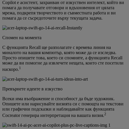
Copilot е асистент, захранван от изкуствен интелект, който ви
помага да получавате отговори и вдъхновения от цялата
мрежа, подкрепя творчеството и съвместната работа и ви
помага да се съсредоточите върху текущата задача.
Спомен на момента
С функцията Recall ще разполагате с времева линия на
миналото на вашия компютър, която може да се изследва.
Просто опишете това, което си спомняте, а функцията Recall
може да ви помогне да извлечете нещата, които сте посетили
1
наскоро.
Превърнете идеите в изкуство
Всеки има въображение и способност да бъде художник.
Опишете или нарисувайте визията си с помощта на текстови
или графични подсказки и наблюдавайте как функцията
2
Cocreator генерира интерпретация на вашата визия.