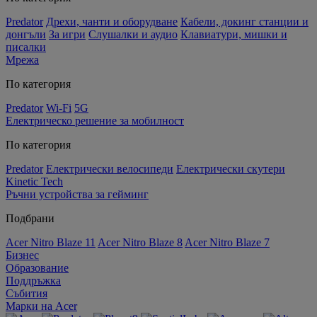
Predator
Дрехи, чанти и оборудване
Кабели, докинг станции и
донгъли
За игри
Слушалки и аудио
Клавиатури, мишки и
писалки
Мрежа
По категория
Predator
Wi-Fi
5G
Електрическо решение за мобилност
По категория
Predator
Електрически велосипеди
Електрически скутери
Kinetic Tech
Ръчни устройства за гейминг
Подбрани
Acer Nitro Blaze 11
Acer Nitro Blaze 8
Acer Nitro Blaze 7
Бизнес
Образование
Поддръжка
Събития
Марки на Acer