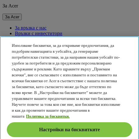
За Acer
За Acer
За връзка с нас
Връзки с инвеститори
За пресата
Награди
Използваме бисквитки, за да откриваме предпочитания, да
Събития
подобрим навигацията в уебсайта, да генерираме
потребителски статистики, за да направим нашия уебсайт по-
Устойчивост
удобен за потребителя и да предложим персонализирано
съдържание и реклами. Като щракнете върху „Приемам
Устойчивост
всички“, вие се съгласявате с използването и поставянето на
всички бисквитки от Acer в съответствие с нашата политика
Корпоративна социална отговорност
за бисквитки, като съгласието може да бъде оттеглено по
Въглероден отпечатък на продукта
всяко време. В „Настройки на бисквитките“ можете да
Project Humanity
управлявате вашите предпочитания за всеки тип бисквитка.
Earthion
Научете повече за това кои сме ние, кои бисквитки използваме
Правила за поверителност
и как да промените вашите предпочитания в
Правила за бисквитките
нашата
Политика за бисквитки.
Правна бележка
Допълнителна правна информация
Настройки на бисквитките
Политика за достъпност
Настройки на бисквитките