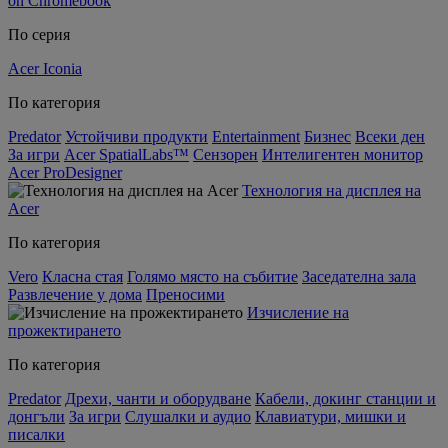
on Chromebook
По серия
Acer Iconia
По категория
Predator
Устойчиви продукти
Entertainment
Бизнес
Всеки ден
За игри
Acer SpatialLabs™
Сензорен
Интелигентен монитор
Acer ProDesigner
Технология на дисплея на
Acer
По категория
Vero
Класна стая
Голямо място на събитие
Заседателна зала
Развлечение у дома
Преносими
Изчисление на
прожектирането
По категория
Predator
Дрехи, чанти и оборудване
Кабели, докинг станции и
донгъли
За игри
Слушалки и аудио
Клавиатури, мишки и
писалки