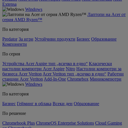
Extensa
Windows
Лаптопи на Acer от
серия AMD Ryzen™
По категория
Predator
За игри
Устойчиви продукти
Бизнес
Образование
Компоненти
По серия
Устройства Acer Aspire тип „всичко в едно“
Класически
настолни компютри Acer Aspire
Nitro
Настолни компютри за
бизнеса Acer Veriton
Acer Veriton тип „всичко в едно“
Работни
станции Acer Veriton
Add-In-One
Chromebox
Миникомпютри
Windows
По категория
Бизнес
Гейминг в облака
Всеки ден
Образование
По решение
Chromebook Plus
ChromeOS Enterprise Solutions
Cloud Gaming