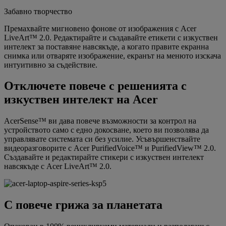
Забавно творчество
Премахвайте мигновено фонове от изображения с Acer
LiveArt™ 2.0. Редактирайте и създавайте етикети с изкуствен
интелект за поставяне навсякъде, а когато правите екранна
снимка или отваряте изображение, екранът на менюто изскача
интуитивно за съдействие.
Отключете повече с решенията с
изкуствен интелект на Acer
AcerSense™ ви дава повече възможности за контрол на
устройството само с едно докосване, което ви позволява да
управлявате системата си без усилие. Усъвършенствайте
видеоразговорите с Acer PurifiedVoice™ и PurifiedView™ 2.0.
Създавайте и редактирайте стикери с изкуствен интелект
навсякъде с Acer LiveArt™ 2.0.
С повече грижа за планетата