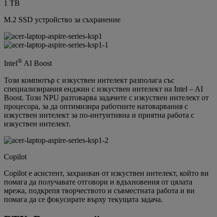
1 TB
M.2 SSD устройство за съхранение
®
Intel
AI Boost
Този компютър с изкуствен интелект разполага със
специализирания енджин с изкуствен интелект на Intel – AI
Boost. Този NPU разтоварва задачите с изкуствен интелект от
процесора, за да оптимизира работните натоварвания с
изкуствен интелект за по-интуитивна и приятна работа с
изкуствен интелект.
Copilot
Copilot е асистент, захранван от изкуствен интелект, който ви
помага да получавате отговори и вдъхновения от цялата
мрежа, подкрепя творчеството и съвместната работа и ви
помага да се фокусирате върху текущата задача.