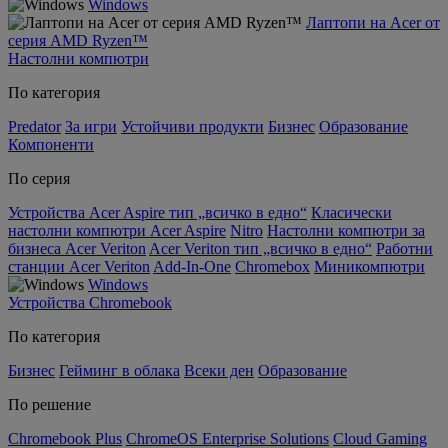
Windows
Лаптопи на Acer от
серия AMD Ryzen™
Настолни компютри
По категория
Predator
За игри
Устойчиви продукти
Бизнес
Образование
Компоненти
По серия
Устройства Acer Aspire тип „всичко в едно“
Класически
настолни компютри Acer Aspire
Nitro
Настолни компютри за
бизнеса Acer Veriton
Acer Veriton тип „всичко в едно“
Работни
станции Acer Veriton
Add-In-One
Chromebox
Миникомпютри
Windows
Устройства Chromebook
По категория
Бизнес
Гейминг в облака
Всеки ден
Образование
По решение
Chromebook Plus
ChromeOS Enterprise Solutions
Cloud Gaming