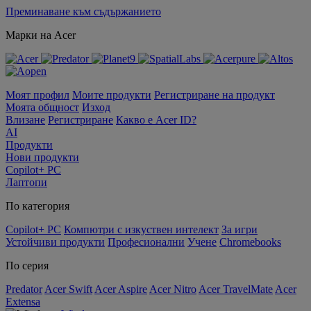
Преминаване към съдържанието
Марки на Acer
Моят профил
Моите продукти
Регистриране на продукт
Моята общност
Изход
Влизане
Регистриране
Какво е Acer ID?
AI
Продукти
Нови продукти
Copilot+ PC
Лаптопи
По категория
Copilot+ PC
Компютри с изкуствен интелект
За игри
Устойчиви продукти
Професионални
Учене
Chromebooks
По серия
Predator
Acer Swift
Acer Aspire
Acer Nitro
Acer TravelMate
Acer
Extensa