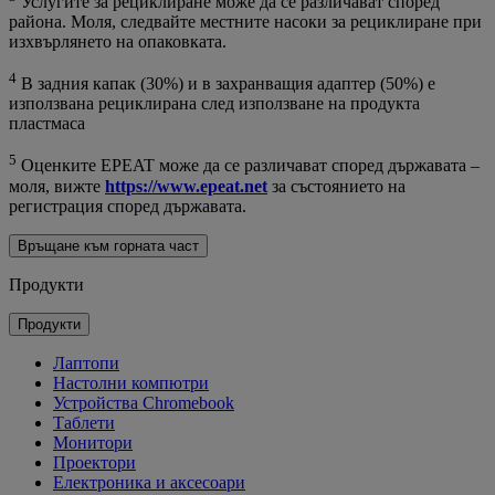
Услугите за рециклиране може да се различават според
района. Моля, следвайте местните насоки за рециклиране при
изхвърлянето на опаковката.
4
В задния капак (30%) и в захранващия адаптер (50%) е
използвана рециклирана след използване на продукта
пластмаса
5
Оценките EPEAT може да се различават според държавата –
моля, вижте
https://www.epeat.net
за състоянието на
регистрация според държавата.
Връщане към горната част
Продукти
Продукти
Лаптопи
Настолни компютри
Устройства Chromebook
Таблети
Монитори
Проектори
Електроника и аксесоари