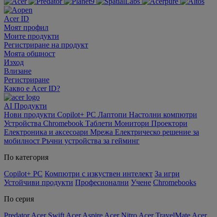
Acer ID
Моят профил
Моите продукти
Регистриране на продукт
Моята общност
Изход
Влизане
Регистриране
Какво е Acer ID?
AI
Продукти
Нови продукти
Copilot+ PC
Лаптопи
Настолни компютри
Устройства Chromebook
Таблети
Монитори
Проектори
Електроника и аксесоари
Мрежа
Електрическо решение за
мобилност
Ръчни устройства за гейминг
По категория
Copilot+ PC
Компютри с изкуствен интелект
За игри
Устойчиви продукти
Професионални
Учене
Chromebooks
По серия
Predator
Acer Swift
Acer Aspire
Acer Nitro
Acer TravelMate
Acer