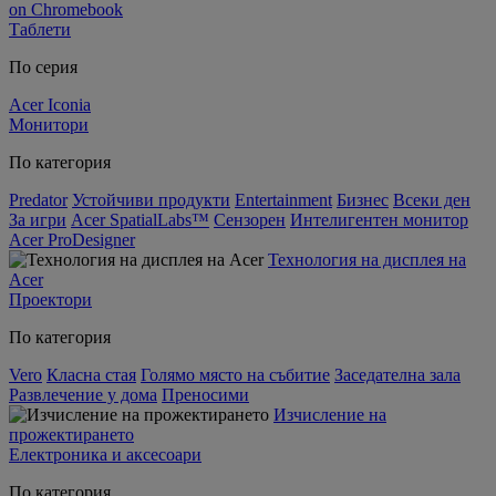
on Chromebook
Таблети
По серия
Acer Iconia
Монитори
По категория
Predator
Устойчиви продукти
Entertainment
Бизнес
Всеки ден
За игри
Acer SpatialLabs™
Сензорен
Интелигентен монитор
Acer ProDesigner
Технология на дисплея на
Acer
Проектори
По категория
Vero
Класна стая
Голямо място на събитие
Заседателна зала
Развлечение у дома
Преносими
Изчисление на
прожектирането
Електроника и аксесоари
По категория