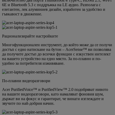
включително два порта Thunderbolt 4 Type-C, HDMI 2.1, Wi-Fi
6E и Bluetooth 5.3 с поддръжка на LE аудио. Разполага с
елегантен, лек алуминиев дизайн, изработен за удобство и
гъвкавост в движение.
Рационализирайте настройките
Многофункционален инструмент, до който може да се получи
достъп с едно натискане на бутон – AcerSense™ ви позволява
да получите достъп до всички функции с изкуствен интелект
на вашето устройство на едно място. За по-плавно и по-
удобно за потребителя изживяване.
По-плавни видеоразговори
Acer PurifiedVoice™ и PurifiedView™ 2.0 подобряват нивото
на вашите видеоразговори, като намаляват фоновия шум,
държат ви на фокус и гарантират, че винаги изглеждате и
звучите по най-добрия начин.