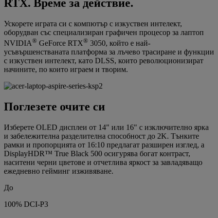
RTX. Време за действие.
Ускорете играта си с компютър с изкуствен интелект,
оборудван със специализиран графичен процесор за лаптоп
®
®
NVIDIA
GeForce RTX
3050, който е най-
усъвършенстваната платформа за лъчево трасиране и функции
с изкуствен интелект, като DLSS, които революционизират
начините, по които играем и творим.
Поглезете очите си
Изберете OLED дисплеи от 14" или 16" с изключително ярка
и забележителна разделителна способност до 2K. Тънките
рамки и пропорцията от 16:10 предлагат разширен изглед, а
DisplayHDR™ True Black 500 осигурява богат контраст,
наситени черни цветове и отчетлива яркост за завладяващо
ежедневно гейминг изживяване.
До
100% DCI-P3