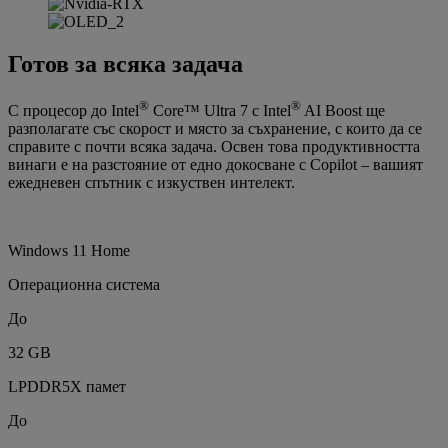
Готов за всяка задача
®
®
С процесор до Intel
Core™ Ultra 7 с Intel
AI Boost ще
разполагате със скорост и място за съхранение, с които да се
справите с почти всяка задача. Освен това продуктивността
винаги е на разстояние от едно докосване с Copilot – вашият
ежедневен спътник с изкуствен интелект.
Windows 11 Home
Операционна система
До
32 GB
LPDDR5X памет
До