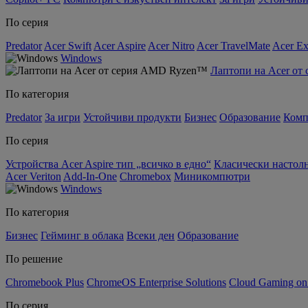
По серия
Predator
Acer Swift
Acer Aspire
Acer Nitro
Acer TravelMate
Acer Ex
Windows
Лаптопи на Acer о
По категория
Predator
За игри
Устойчиви продукти
Бизнес
Образование
Комп
По серия
Устройства Acer Aspire тип „всичко в едно“
Класически настолн
Acer Veriton
Add-In-One
Chromebox
Миникомпютри
Windows
По категория
Бизнес
Гейминг в облака
Всеки ден
Образование
По решение
Chromebook Plus
ChromeOS Enterprise Solutions
Cloud Gaming o
По серия