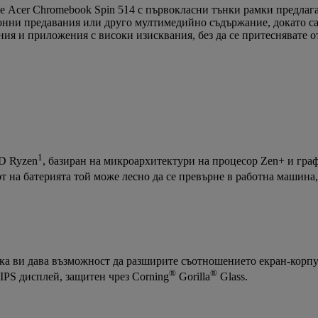
 Acer Chromebook Spin 514 с първокласни тънки рамки предлага
ионни предавания или друго мултимедийно съдържание, докато 
я и приложения с високи изисквания, без да се притеснявате от
1
D Ryzen
, базиран на микроархитектури на процесор Zen+ и гра
 на батерията той може лесно да се превърне в работна машина, 
ака ви дава възможност да разширите съотношението екран-корпу
®
®
IPS дисплей, защитен чрез Corning
Gorilla
Glass.