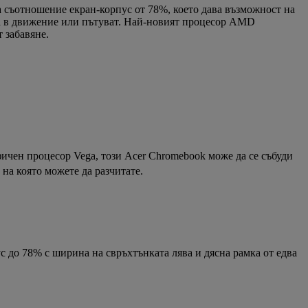
 съотношение екран-корпус от 78%, което дава възможност на
са в движение или пътуват. Най-новият процесор AMD
 забавяне.
фичен процесор Vega, този Acer Chromebook може да се събуди
на която можете да разчитате.
с до 78% с ширина на свръхтънката лява и дясна рамка от едва