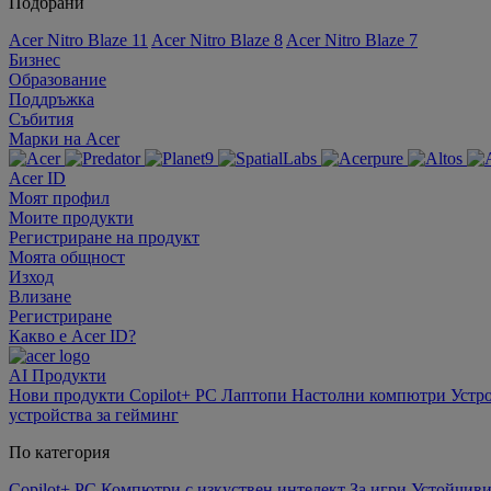
Подбрани
Acer Nitro Blaze 11
Acer Nitro Blaze 8
Acer Nitro Blaze 7
Бизнес
Образование
Поддръжка
Събития
Марки на Acer
Acer ID
Моят профил
Моите продукти
Регистриране на продукт
Моята общност
Изход
Влизане
Регистриране
Какво е Acer ID?
AI
Продукти
Нови продукти
Copilot+ PC
Лаптопи
Настолни компютри
Устр
устройства за гейминг
По категория
Copilot+ PC
Компютри с изкуствен интелект
За игри
Устойчиви