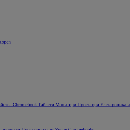
ойства Chromebook
Таблети
Монитори
Проектори
Електроника и
 продукти
Професионални
Учене
Chromebooks