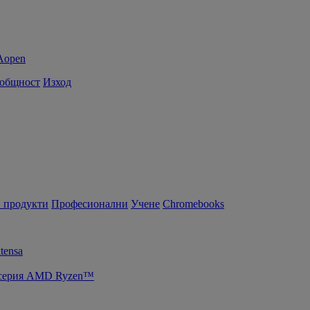
 общност
Изход
 продукти
Професионални
Учене
Chromebooks
tensa
т серия AMD Ryzen™