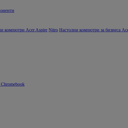
оненти
и компютри Acer Aspire
Nitro
Настолни компютри за бизнеса Ace
n Chromebook