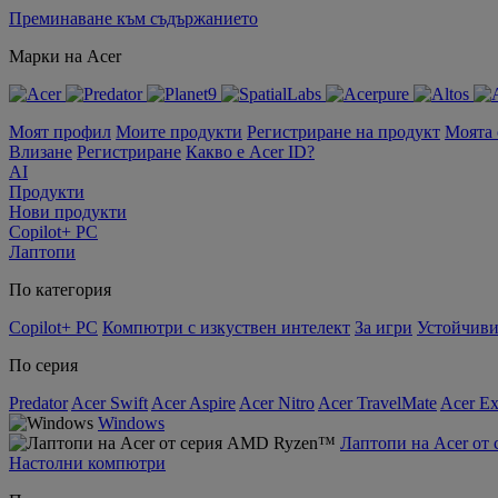
Преминаване към съдържанието
Марки на Acer
Моят профил
Моите продукти
Регистриране на продукт
Моята
Влизане
Регистриране
Какво е Acer ID?
AI
Продукти
Нови продукти
Copilot+ PC
Лаптопи
По категория
Copilot+ PC
Компютри с изкуствен интелект
За игри
Устойчиви
По серия
Predator
Acer Swift
Acer Aspire
Acer Nitro
Acer TravelMate
Acer Ex
Windows
Лаптопи на Acer о
Настолни компютри