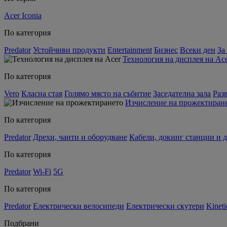
Acer Iconia
По категория
Predator
Устойчиви продукти
Entertainment
Бизнес
Всеки ден
За
Технология на дисплея на Ac
По категория
Vero
Класна стая
Голямо място на събитие
Заседателна зала
Раз
Изчисление на прожектиран
По категория
Predator
Дрехи, чанти и оборудване
Кабели, докинг станции и 
По категория
Predator
Wi-Fi
5G
По категория
Predator
Електрически велосипеди
Електрически скутери
Kineti
Подбрани