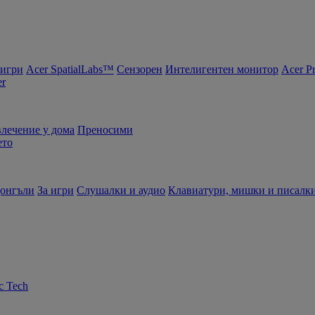
 игри
Acer SpatialLabs™
Сензорен
Интелигентен монитор
Acer P
er
влечение у дома
Преносими
ето
донгъли
За игри
Слушалки и аудио
Клавиатури, мишки и писалк
c Tech