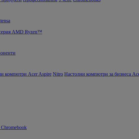
tensa
т серия AMD Ryzen™
оненти
и компютри Acer Aspire
Nitro
Настолни компютри за бизнеса Ace
n Chromebook