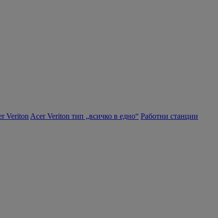
r Veriton
Acer Veriton тип „всичко в едно“
Работни станции