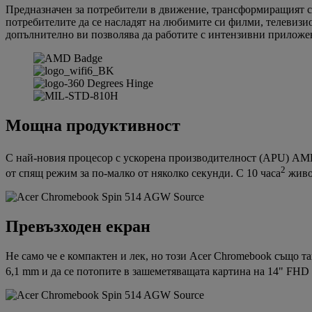
Предназначен за потребители в движение, трансформиращият се
потребителите да се насладят на любимите си филми, телевиз
допълнително ви позволява да работите с интензивни приложени
Мощна продуктивност
С най-новия процесор с ускорена производителност (APU) AM
2
от спящ режим за по-малко от няколко секунди. С 10 часа
живот
Превъзходен екран
Не само че е компактен и лек, но този Acer Chromebook също т
6,1 mm и да се потопите в зашеметяващата картина на 14" FHD 