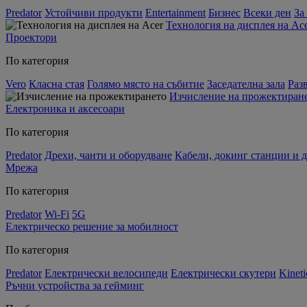
Predator
Устойчиви продукти
Entertainment
Бизнес
Всеки ден
За
Технология на дисплея на Ac
Проектори
По категория
Vero
Класна стая
Голямо място на събитие
Заседателна зала
Раз
Изчисление на прожектиран
Електроника и аксесоари
По категория
Predator
Дрехи, чанти и оборудване
Кабели, докинг станции и 
Мрежа
По категория
Predator
Wi-Fi
5G
Електрическо решение за мобилност
По категория
Predator
Електрически велосипеди
Електрически скутери
Kineti
Ръчни устройства за гейминг