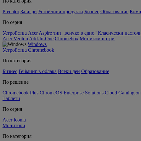
По категория
Predator
За игри
Устойчиви продукти
Бизнес
Образование
Комп
По серия
Устройства Acer Aspire тип „всичко в едно“
Класически настолн
Acer Veriton
Add-In-One
Chromebox
Миникомпютри
Windows
Устройства Chromebook
По категория
Бизнес
Гейминг в облака
Всеки ден
Образование
По решение
Chromebook Plus
ChromeOS Enterprise Solutions
Cloud Gaming o
Таблети
По серия
Acer Iconia
Монитори
По категория