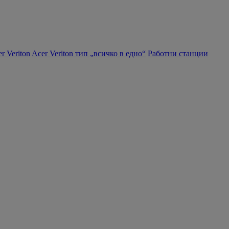
r Veriton
Acer Veriton тип „всичко в едно“
Работни станции