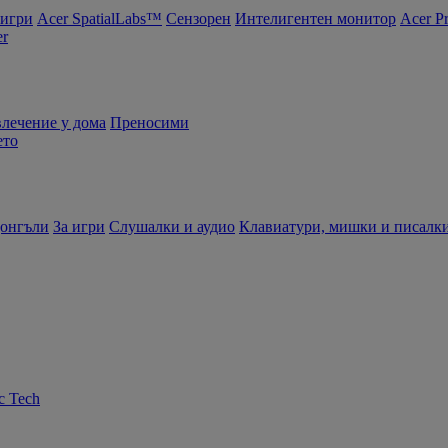
 игри
Acer SpatialLabs™
Сензорен
Интелигентен монитор
Acer P
er
влечение у дома
Преносими
ето
донгъли
За игри
Слушалки и аудио
Клавиатури, мишки и писалк
c Tech