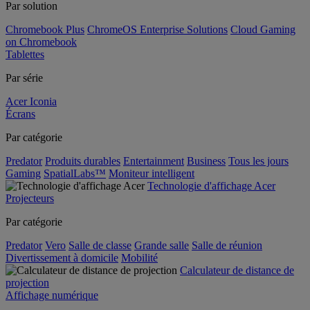
Par solution
Chromebook Plus
ChromeOS Enterprise Solutions
Cloud Gaming
on Chromebook
Tablettes
Par série
Acer Iconia
Écrans
Par catégorie
Predator
Produits durables
Entertainment
Business
Tous les jours
Gaming
SpatialLabs™
Moniteur intelligent
Technologie d'affichage Acer
Projecteurs
Par catégorie
Predator
Vero
Salle de classe
Grande salle
Salle de réunion
Divertissement à domicile
Mobilité
Calculateur de distance de
projection
Affichage numérique