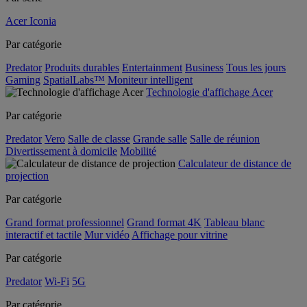
Acer Iconia
Par catégorie
Predator
Produits durables
Entertainment
Business
Tous les jours
Gaming
SpatialLabs™
Moniteur intelligent
Technologie d'affichage Acer
Par catégorie
Predator
Vero
Salle de classe
Grande salle
Salle de réunion
Divertissement à domicile
Mobilité
Calculateur de distance de
projection
Par catégorie
Grand format professionnel
Grand format 4K
Tableau blanc
interactif et tactile
Mur vidéo
Affichage pour vitrine
Par catégorie
Predator
Wi-Fi
5G
Par catégorie