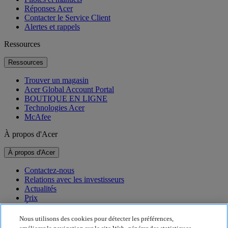
Réponses Acer
Contacter le Service Client
Alertes et rappels
Ressources
Ressources
Trouver un magasin
Acer Global Account Portal
BOUTIQUE EN LIGNE
Technologies Acer
McAfee
À propos d'Acer
À propos d'Acer
Contactez-nous
Relations avec les investisseurs
Actualités
Prix
Événements
Nous utilisons des cookies pour détecter les préférences,
Développement durable