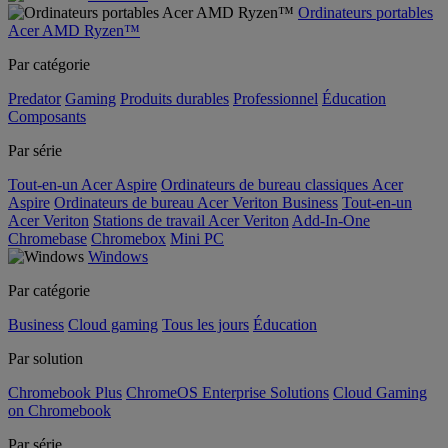
Ordinateurs portables
Acer AMD Ryzen™
Par catégorie
Predator
Gaming
Produits durables
Professionnel
Éducation
Composants
Par série
Tout-en-un Acer Aspire
Ordinateurs de bureau classiques Acer
Aspire
Ordinateurs de bureau Acer Veriton Business
Tout-en-un
Acer Veriton
Stations de travail Acer Veriton
Add-In-One
Chromebase
Chromebox
Mini PC
Windows
Par catégorie
Business
Cloud gaming
Tous les jours
Éducation
Par solution
Chromebook Plus
ChromeOS Enterprise Solutions
Cloud Gaming
on Chromebook
Par série