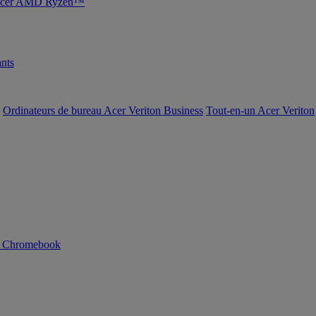
s Acer AMD Ryzen™
nts
Ordinateurs de bureau Acer Veriton Business
Tout-en-un Acer Veriton
n Chromebook