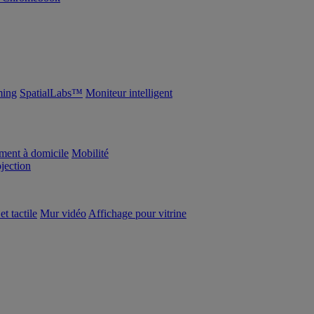
ing
SpatialLabs™
Moniteur intelligent
ement à domicile
Mobilité
ojection
et tactile
Mur vidéo
Affichage pour vitrine