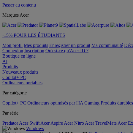
Passer au contenu
Marques Acer
-15% POUR LES ÉTUDIANTS
Mon profil
Mes produits
Enregistrer un produit
Ma communauté
Déc
Connexion
Inscription
Qu'est-ce qu'Acer ID ?
Boutique en ligne
AI
Produits
Nouveaux produits
Copilot+ PC
Ordinateurs portables
Par catégorie
Copilot+ PC
Ordinateurs optimisés par l'IA
Gaming
Produits durables
Par série
Predator
Acer Swift
Acer Aspire
Acer Nitro
Acer TravelMate
Acer Ex
Windows