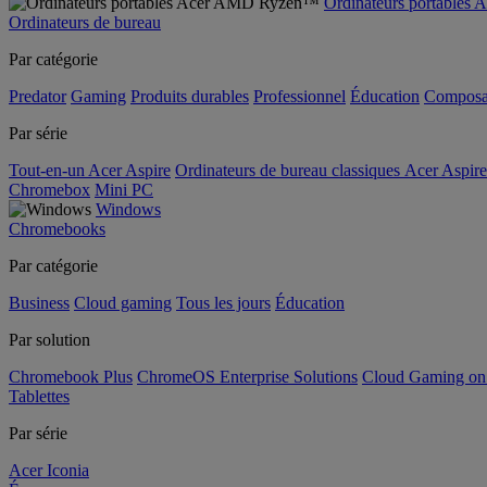
Ordinateurs portable
Ordinateurs de bureau
Par catégorie
Predator
Gaming
Produits durables
Professionnel
Éducation
Composa
Par série
Tout-en-un Acer Aspire
Ordinateurs de bureau classiques Acer Aspire
Chromebox
Mini PC
Windows
Chromebooks
Par catégorie
Business
Cloud gaming
Tous les jours
Éducation
Par solution
Chromebook Plus
ChromeOS Enterprise Solutions
Cloud Gaming o
Tablettes
Par série
Acer Iconia