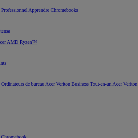
Professionnel
Apprendre
Chromebooks
tensa
s Acer AMD Ryzen™
nts
Ordinateurs de bureau Acer Veriton Business
Tout-en-un Acer Veriton
n Chromebook