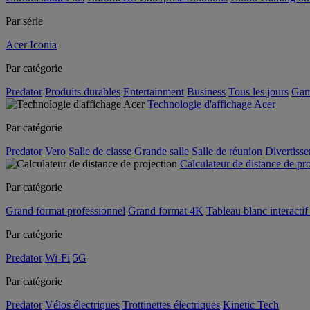
Par série
Acer Iconia
Par catégorie
Predator
Produits durables
Entertainment
Business
Tous les jours
Gam
Technologie d'affichage Acer
Par catégorie
Predator
Vero
Salle de classe
Grande salle
Salle de réunion
Divertiss
Calculateur de distance de pr
Par catégorie
Grand format professionnel
Grand format 4K
Tableau blanc interactif 
Par catégorie
Predator
Wi-Fi
5G
Par catégorie
Predator
Vélos électriques
Trottinettes électriques
Kinetic Tech