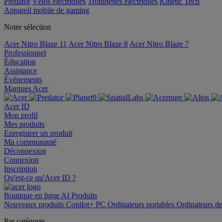
Predator
Vélos électriques
Trottinettes électriques
Kinetic Tech
Appareil mobile de gaming
Notre sélection
Acer Nitro Blaze 11
Acer Nitro Blaze 8
Acer Nitro Blaze 7
Professionnel
Éducation
Assistance
Événements
Marques Acer
Acer ID
Mon profil
Mes produits
Enregistrer un produit
Ma communauté
Déconnexion
Connexion
Inscription
Qu'est-ce qu'Acer ID ?
Boutique en ligne
AI
Produits
Nouveaux produits
Copilot+ PC
Ordinateurs portables
Ordinateurs d
Par catégorie