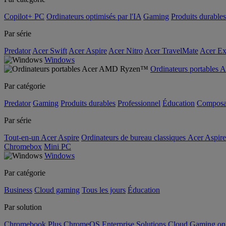
Copilot+ PC
Ordinateurs optimisés par l'IA
Gaming
Produits durables
Par série
Predator
Acer Swift
Acer Aspire
Acer Nitro
Acer TravelMate
Acer Ex
Windows
Ordinateurs portable
Par catégorie
Predator
Gaming
Produits durables
Professionnel
Éducation
Composa
Par série
Tout-en-un Acer Aspire
Ordinateurs de bureau classiques Acer Aspire
Chromebox
Mini PC
Windows
Par catégorie
Business
Cloud gaming
Tous les jours
Éducation
Par solution
Chromebook Plus
ChromeOS Enterprise Solutions
Cloud Gaming o