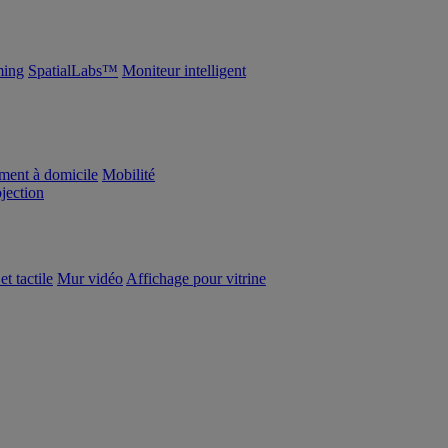
ing
SpatialLabs™
Moniteur intelligent
ement à domicile
Mobilité
ojection
et tactile
Mur vidéo
Affichage pour vitrine