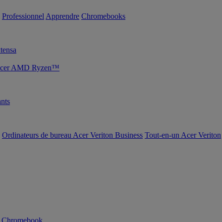
Professionnel
Apprendre
Chromebooks
tensa
s Acer AMD Ryzen™
nts
Ordinateurs de bureau Acer Veriton Business
Tout-en-un Acer Veriton
n Chromebook