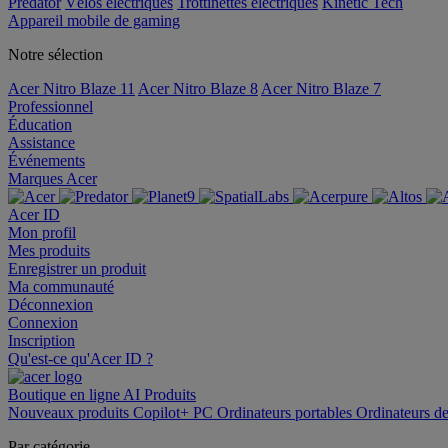
Predator
Vélos électriques
Trottinettes électriques
Kinetic Tech
Appareil mobile de gaming
Notre sélection
Acer Nitro Blaze 11
Acer Nitro Blaze 8
Acer Nitro Blaze 7
Professionnel
Éducation
Assistance
Événements
Marques Acer
Acer ID
Mon profil
Mes produits
Enregistrer un produit
Ma communauté
Déconnexion
Connexion
Inscription
Qu'est-ce qu'Acer ID ?
Boutique en ligne
AI
Produits
Nouveaux produits
Copilot+ PC
Ordinateurs portables
Ordinateurs d
Par catégorie