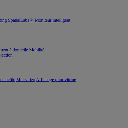
ing
SpatialLabs™
Moniteur intelligent
ement à domicile
Mobilité
ojection
et tactile
Mur vidéo
Affichage pour vitrine