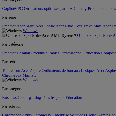
Copilot+ PC
Ordinateurs optimisés par l'IA
Gaming
Produits durables
Par série
Predator
Acer Swift
Acer Aspire
Acer Nitro
Acer TravelMate
Acer Ex
Windows
Ordinateurs portable
Par catégorie
Predator
Gaming
Produits durables
Professionnel
Éducation
Composa
Par série
Tout-en-un Acer Aspire
Ordinateurs de bureau classiques Acer Aspire
Chromebox
Mini PC
Windows
Par catégorie
Business
Cloud gaming
Tous les jours
Éducation
Par solution
Chromebook Plus
ChromeOS Enterprise Solutions
Cloud Gaming o