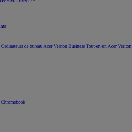
s Acer AMD Ryzen™
nts
Ordinateurs de bureau Acer Veriton Business
Tout-en-un Acer Veriton
n Chromebook