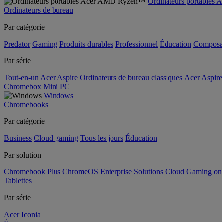
Ordinateurs portable
Ordinateurs de bureau
Par catégorie
Predator
Gaming
Produits durables
Professionnel
Éducation
Composa
Par série
Tout-en-un Acer Aspire
Ordinateurs de bureau classiques Acer Aspire
Chromebox
Mini PC
Windows
Chromebooks
Par catégorie
Business
Cloud gaming
Tous les jours
Éducation
Par solution
Chromebook Plus
ChromeOS Enterprise Solutions
Cloud Gaming o
Tablettes
Par série
Acer Iconia