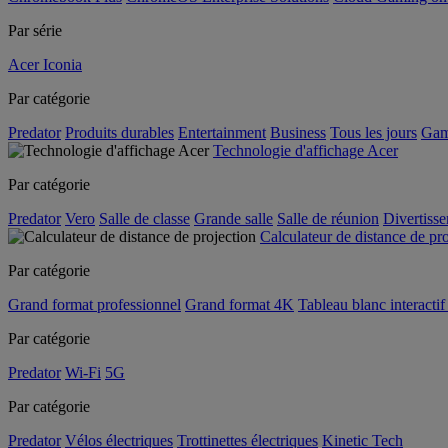
Par série
Acer Iconia
Par catégorie
Predator
Produits durables
Entertainment
Business
Tous les jours
Gam
Technologie d'affichage Acer
Par catégorie
Predator
Vero
Salle de classe
Grande salle
Salle de réunion
Divertiss
Calculateur de distance de pr
Par catégorie
Grand format professionnel
Grand format 4K
Tableau blanc interactif 
Par catégorie
Predator
Wi-Fi
5G
Par catégorie
Predator
Vélos électriques
Trottinettes électriques
Kinetic Tech