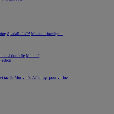
ing
SpatialLabs™
Moniteur intelligent
ement à domicile
Mobilité
ojection
et tactile
Mur vidéo
Affichage pour vitrine