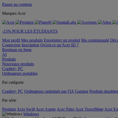
Passer au contenu
Marques Acer
-15% POUR LES ÉTUDIANTS
Mon profil
Mes produits
Enregistrer un produit
Ma communauté
Déc
Connexion
Inscription
Qu'est-ce qu'Acer ID ?
Boutique en ligne
AI
Produits
Nouveaux produits
Copilot+ PC
Ordinateurs portables
Par catégorie
Copilot+ PC
Ordinateurs optimisés par l'IA
Gaming
Produits durables
Par série
Predator
Acer Swift
Acer Aspire
Acer Nitro
Acer TravelMate
Acer Ex
Windows