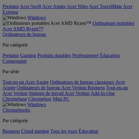
Predator
Acer Swift
Acer Aspire
Acer Nitro
Acer TravelMate
Acer
Extensa
Windows
Ordinateurs portables
Acer AMD Ryzen™
Ordinateurs de bureau
Par catégorie
Predator
Gaming
Produits durables
Professionnel
Éducation
Composants
Par série
Tout-en-un Acer Aspire
Ordinateurs de bureau classiques Acer
Aspire
Ordinateurs de bureau Acer Veriton Business
Tout-en-un
Acer Veriton
Stations de travail Acer Veriton
Add-In-One
Chromebase
Chromebox
Mini PC
Windows
Chromebooks
Par catégorie
Business
Cloud gaming
Tous les jours
Éducation