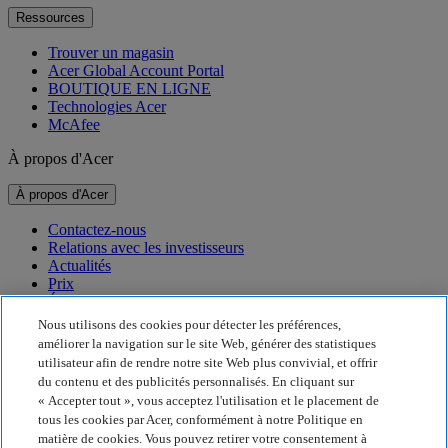
Ressources
Trouver un magasin
Acer Global Account Portal
BOUTIQUE EN LIGNE
Technologies Acer
McAfee
À propos d'Acer
À propos d'Acer
Contactez-nous
Relations avec les investisseurs
Actualités
Prix
Événements
Nous utilisons des cookies pour détecter les préférences,
Développement durable
améliorer la navigation sur le site Web, générer des statistiques
utilisateur afin de rendre notre site Web plus convivial, et offrir
Développement durable
du contenu et des publicités personnalisés. En cliquant sur
« Accepter tout », vous acceptez l'utilisation et le placement de
Responsabilité sociale de l'entreprise
tous les cookies par Acer, conformément à notre Politique en
Empreinte carbone du produit
matière de cookies. Vous pouvez retirer votre consentement à
Project Humanity