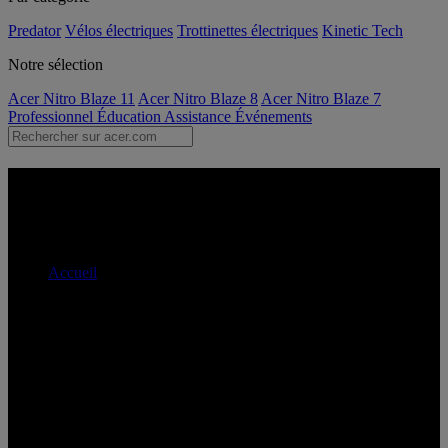
Predator
Vélos électriques
Trottinettes électriques
Kinetic Tech
Notre sélection
Acer Nitro Blaze 11
Acer Nitro Blaze 8
Acer Nitro Blaze 7
Professionnel
Éducation
Assistance
Événements
Acer Pure Dominance - Écran |
Acer Belgique
Accueil
Acer Pure Brilliance