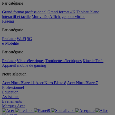
Par catégorie
Grand format professionnel
Grand format 4K
Tableau blanc
interactif et tactile
Mur vidéo
Affichage pour vitrine
Réseau
Par catégorie
Predator
Wi-Fi
5G
e-Mobilité
Par catégorie
Predator
Vélos électriques
Trottinettes électriques
Kinetic Tech
Appareil mobile de gaming
Notre sélection
Acer Nitro Blaze 11
Acer Nitro Blaze 8
Acer Nitro Blaze 7
Professionnel
Éducation
Assistance
Événements
Marques Acer