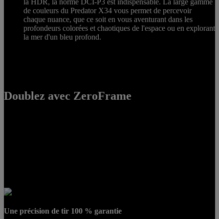
la HDR, la norme DCI-P3 est indispensable. La large gamme
de couleurs du Predator X34 vous permet de percevoir
chaque nuance, que ce soit en vous aventurant dans les
profondeurs colorées et chaotiques de l'espace ou en explorant
la mer d'un bleu profond.
Doublez avec ZeroFrame
Pour être le meilleur, cela demande beaucoup de pratique et un écran
à la mesure de vos ambitions. Lorsqu'il est question de perspective
ou d'immersion, un seul grand écran peut difficilement remplacer le
confort procuré par deux écrans. Grâce à leur conception
ZeroFrame, les écrans Predator vous permettent de placer deux
écrans côte à côte, sans être gêné par les bords, pour profiter d'une
expérience vraiment immersive.
Une précision de tir 100 % garantie