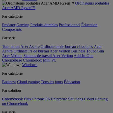
Ordinateurs portables
Acer AMD Ryzen™
Par catégorie
Predator
Gaming
Produits durables
Professionnel
Éducation
Composants
Par série
Tout-en-un Acer Aspire
Ordinateurs de bureau classiques Acer
Aspire
Ordinateurs de bureau Acer Veriton Business
Tout-en-un
Acer Veriton
Stations de travail Acer Veriton
Add-In-One
Chromebase
Chromebox
Mini PC
Windows
Par catégorie
Business
Cloud gaming
Tous les jours
Éducation
Par solution
Chromebook Plus
ChromeOS Enterprise Solutions
Cloud Gaming
on Chromebook
Par série