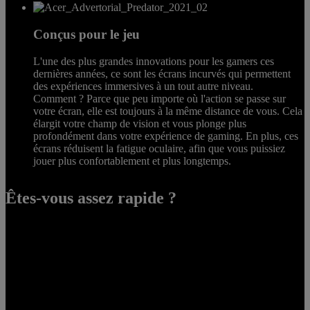
Conçus pour le jeu
L'une des plus grandes innovations pour les gamers ces
dernières années, ce sont les écrans incurvés qui permettent
des expériences immersives à un tout autre niveau.
Comment ? Parce que peu importe où l'action se passe sur
votre écran, elle est toujours à la même distance de vous. Cela
élargit votre champ de vision et vous plonge plus
profondément dans votre expérience de gaming. En plus, ces
écrans réduisent la fatigue oculaire, afin que vous puissiez
jouer plus confortablement et plus longtemps.
Êtes-vous assez rapide ?
Vous voulez être au sommet de votre art ? Passez au mode eSports
qui désactive le rétroéclairage variable et mettez votre talent à
l'épreuve avec le Reflex Latency Analyzer NVIDIA® du
Predator X28. Cela vous permet d'optimiser la latence d'entrée en
mesurant avec précision le temps qu'il faut pour qu'un changement
visuel apparaisse à l'écran après votre clic de souris.