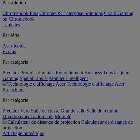
Par solution
Chromebook Plus
ChromeOS Enterprise Solutions
Cloud Gaming
on Chromebook
Tablettes
Par série
Acer Iconia
Écrans
Par catégorie
Predator
Produits durables
Entertainment
Business
Tous les jours
Gaming
SpatialLabs™
Moniteur intelligent
Technologie d'affichage Acer
Projecteurs
Par catégorie
Predator
Vero
Salle de classe
Grande salle
Salle de réunion
Divertissement à domicile
Mobilité
Calculateur de distance de
projection
Affichage numérique