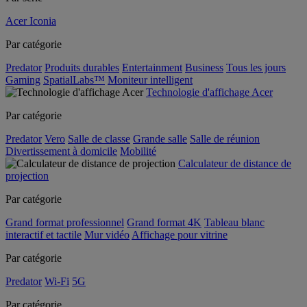
Acer Iconia
Par catégorie
Predator
Produits durables
Entertainment
Business
Tous les jours
Gaming
SpatialLabs™
Moniteur intelligent
Technologie d'affichage Acer
Par catégorie
Predator
Vero
Salle de classe
Grande salle
Salle de réunion
Divertissement à domicile
Mobilité
Calculateur de distance de
projection
Par catégorie
Grand format professionnel
Grand format 4K
Tableau blanc
interactif et tactile
Mur vidéo
Affichage pour vitrine
Par catégorie
Predator
Wi-Fi
5G
Par catégorie