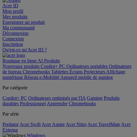
Acer ID
Mon profil
Mes produits
Enregistrer un produit
Ma communauté
Déconnexion
Connexion
Inscription
Qu'est-ce qu'Acer ID ?
Boutique en ligne
AI
Produits
Nouveaux produits
Copilot+ PC
Ordinateurs portables
Ordinateurs
de bureau
Chromebooks
Tablettes
Écrans
Projecteurs
Affichage
numérique
Réseau
e-Mobilité
Appareil mobile de gaming
Par catégorie
Copilot+ PC
Ordinateurs optimisés par l'IA
Gaming
Produits
durables
Professionnel
Apprendre
Chromebooks
Par série
Predator
Acer Swift
Acer Aspire
Acer Nitro
Acer TravelMate
Acer
Extensa
Windows