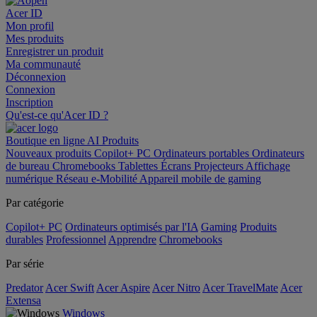
Acer ID
Mon profil
Mes produits
Enregistrer un produit
Ma communauté
Déconnexion
Connexion
Inscription
Qu'est-ce qu'Acer ID ?
Boutique en ligne
AI
Produits
Nouveaux produits
Copilot+ PC
Ordinateurs portables
Ordinateurs
de bureau
Chromebooks
Tablettes
Écrans
Projecteurs
Affichage
numérique
Réseau
e-Mobilité
Appareil mobile de gaming
Par catégorie
Copilot+ PC
Ordinateurs optimisés par l'IA
Gaming
Produits
durables
Professionnel
Apprendre
Chromebooks
Par série
Predator
Acer Swift
Acer Aspire
Acer Nitro
Acer TravelMate
Acer
Extensa
Windows