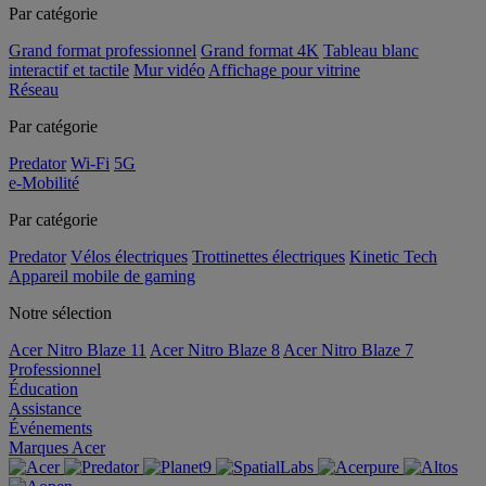
Par catégorie
Grand format professionnel
Grand format 4K
Tableau blanc
interactif et tactile
Mur vidéo
Affichage pour vitrine
Réseau
Par catégorie
Predator
Wi-Fi
5G
e-Mobilité
Par catégorie
Predator
Vélos électriques
Trottinettes électriques
Kinetic Tech
Appareil mobile de gaming
Notre sélection
Acer Nitro Blaze 11
Acer Nitro Blaze 8
Acer Nitro Blaze 7
Professionnel
Éducation
Assistance
Événements
Marques Acer