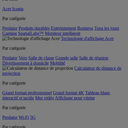
Acer Iconia
Par catégorie
Predator
Produits durables
Entertainment
Business
Tous les jours
Gaming
SpatialLabs™
Moniteur intelligent
Technologie d'affichage Acer
Par catégorie
Predator
Vero
Salle de classe
Grande salle
Salle de réunion
Divertissement à domicile
Mobilité
Calculateur de distance de
projection
Par catégorie
Grand format professionnel
Grand format 4K
Tableau blanc
interactif et tactile
Mur vidéo
Affichage pour vitrine
Par catégorie
Predator
Wi-Fi
5G
Par catégorie