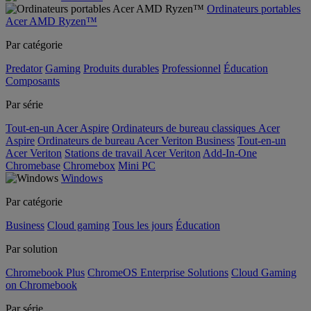
Ordinateurs portables
Acer AMD Ryzen™
Par catégorie
Predator
Gaming
Produits durables
Professionnel
Éducation
Composants
Par série
Tout-en-un Acer Aspire
Ordinateurs de bureau classiques Acer
Aspire
Ordinateurs de bureau Acer Veriton Business
Tout-en-un
Acer Veriton
Stations de travail Acer Veriton
Add-In-One
Chromebase
Chromebox
Mini PC
Windows
Par catégorie
Business
Cloud gaming
Tous les jours
Éducation
Par solution
Chromebook Plus
ChromeOS Enterprise Solutions
Cloud Gaming
on Chromebook
Par série