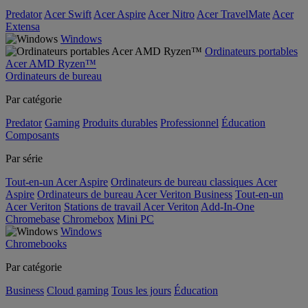
Predator
Acer Swift
Acer Aspire
Acer Nitro
Acer TravelMate
Acer
Extensa
Windows
Ordinateurs portables
Acer AMD Ryzen™
Ordinateurs de bureau
Par catégorie
Predator
Gaming
Produits durables
Professionnel
Éducation
Composants
Par série
Tout-en-un Acer Aspire
Ordinateurs de bureau classiques Acer
Aspire
Ordinateurs de bureau Acer Veriton Business
Tout-en-un
Acer Veriton
Stations de travail Acer Veriton
Add-In-One
Chromebase
Chromebox
Mini PC
Windows
Chromebooks
Par catégorie
Business
Cloud gaming
Tous les jours
Éducation