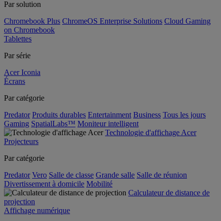
Par solution
Chromebook Plus
ChromeOS Enterprise Solutions
Cloud Gaming
on Chromebook
Tablettes
Par série
Acer Iconia
Écrans
Par catégorie
Predator
Produits durables
Entertainment
Business
Tous les jours
Gaming
SpatialLabs™
Moniteur intelligent
Technologie d'affichage Acer
Projecteurs
Par catégorie
Predator
Vero
Salle de classe
Grande salle
Salle de réunion
Divertissement à domicile
Mobilité
Calculateur de distance de
projection
Affichage numérique