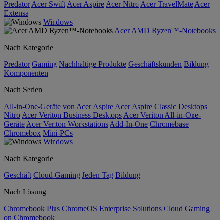
Predator
Acer Swift
Acer Aspire
Acer Nitro
Acer TravelMate
Acer
Extensa
Windows
Acer AMD Ryzen™-Notebooks
Nach Kategorie
Predator
Gaming
Nachhaltige Produkte
Geschäftskunden
Bildung
Komponenten
Nach Serien
All-in-One-Geräte von Acer Aspire
Acer Aspire Classic Desktops
Nitro
Acer Veriton Business Desktops
Acer Veriton All-in-One-
Geräte
Acer Veriton Workstations
Add-In-One
Chromebase
Chromebox
Mini-PCs
Windows
Nach Kategorie
Geschäft
Cloud-Gaming
Jeden Tag
Bildung
Nach Lösung
Chromebook Plus
ChromeOS Enterprise Solutions
Cloud Gaming
on Chromebook