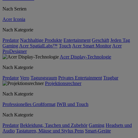
Nach Serien
Acer Iconia
Nach Kategorie
Predator
Nachhaltige Produkte
Entertainment
Geschäft
Jeden Tag
Gaming
Acer SpatialLabs™
Touch
Acer Smart Monitor
Acer
ProDesigner
Acer Display-Technologie
Nach Kategorie
Predator
Vero
Tagungsraum
Privates Entertainment
Tragbar
Projektionsrechner
Nach Kategorie
Professionelles Großformat
IWB und Touch
Nach Kategorie
Predator
Bekleidung, Taschen und Zubehör
Gaming
Headsets und
Audio
Tastaturen, Mäuse und Stylus Pens
Smart-Geräte