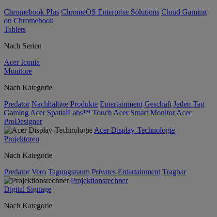
Chromebook Plus
ChromeOS Enterprise Solutions
Cloud Gaming
on Chromebook
Tablets
Nach Serien
Acer Iconia
Monitore
Nach Kategorie
Predator
Nachhaltige Produkte
Entertainment
Geschäft
Jeden Tag
Gaming
Acer SpatialLabs™
Touch
Acer Smart Monitor
Acer
ProDesigner
Acer Display-Technologie
Projektoren
Nach Kategorie
Predator
Vero
Tagungsraum
Privates Entertainment
Tragbar
Projektionsrechner
Digital Signage
Nach Kategorie