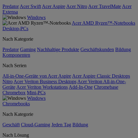
Predator
Acer Swift
Acer Aspire
Acer Nitro
Acer TravelMate
Acer
Extensa
Windows
Acer AMD Ryzen™-Notebooks
Desktop-PCs
Nach Kategorie
Predator
Gaming
Nachhaltige Produkte
Geschäftskunden
Bildung
Komponenten
Nach Serien
All-in-One-Geräte von Acer Aspire
Acer Aspire Classic Desktops
Nitro
Acer Veriton Business Desktops
Acer Veriton All-in-One-
Geräte
Acer Veriton Workstations
Add-In-One
Chromebase
Chromebox
Mini-PCs
Windows
Chromebooks
Nach Kategorie
Geschäft
Cloud-Gaming
Jeden Tag
Bildung
Nach Lösung