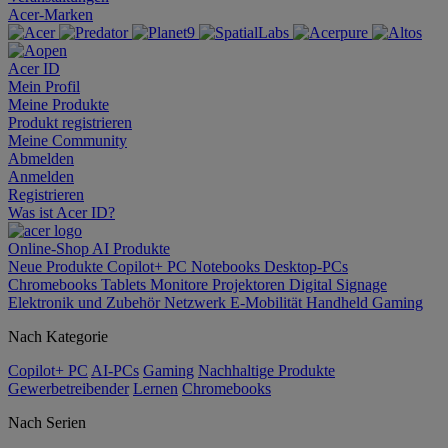
Acer-Marken
Acer ID
Mein Profil
Meine Produkte
Produkt registrieren
Meine Community
Abmelden
Anmelden
Registrieren
Was ist Acer ID?
Online-Shop
AI
Produkte
Neue Produkte
Copilot+ PC
Notebooks
Desktop-PCs
Chromebooks
Tablets
Monitore
Projektoren
Digital Signage
Elektronik und Zubehör
Netzwerk
E-Mobilität
Handheld Gaming
Nach Kategorie
Copilot+ PC
AI-PCs
Gaming
Nachhaltige Produkte
Gewerbetreibender
Lernen
Chromebooks
Nach Serien