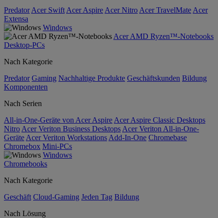
Predator
Acer Swift
Acer Aspire
Acer Nitro
Acer TravelMate
Acer
Extensa
Windows
Acer AMD Ryzen™-Notebooks
Desktop-PCs
Nach Kategorie
Predator
Gaming
Nachhaltige Produkte
Geschäftskunden
Bildung
Komponenten
Nach Serien
All-in-One-Geräte von Acer Aspire
Acer Aspire Classic Desktops
Nitro
Acer Veriton Business Desktops
Acer Veriton All-in-One-
Geräte
Acer Veriton Workstations
Add-In-One
Chromebase
Chromebox
Mini-PCs
Windows
Chromebooks
Nach Kategorie
Geschäft
Cloud-Gaming
Jeden Tag
Bildung
Nach Lösung