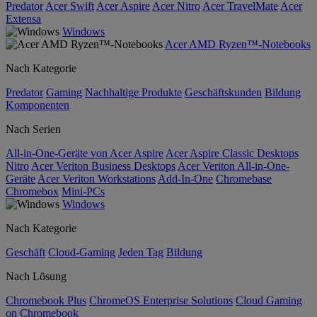
Predator
Acer Swift
Acer Aspire
Acer Nitro
Acer TravelMate
Acer
Extensa
Windows
Acer AMD Ryzen™-Notebooks
Nach Kategorie
Predator
Gaming
Nachhaltige Produkte
Geschäftskunden
Bildung
Komponenten
Nach Serien
All-in-One-Geräte von Acer Aspire
Acer Aspire Classic Desktops
Nitro
Acer Veriton Business Desktops
Acer Veriton All-in-One-
Geräte
Acer Veriton Workstations
Add-In-One
Chromebase
Chromebox
Mini-PCs
Windows
Nach Kategorie
Geschäft
Cloud-Gaming
Jeden Tag
Bildung
Nach Lösung
Chromebook Plus
ChromeOS Enterprise Solutions
Cloud Gaming
on Chromebook