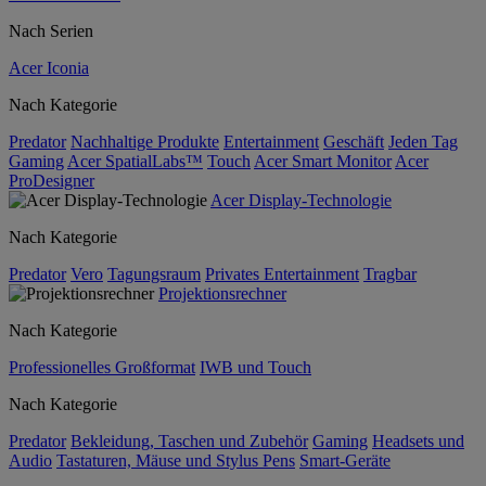
Nach Serien
Acer Iconia
Nach Kategorie
Predator
Nachhaltige Produkte
Entertainment
Geschäft
Jeden Tag
Gaming
Acer SpatialLabs™
Touch
Acer Smart Monitor
Acer
ProDesigner
Acer Display-Technologie
Nach Kategorie
Predator
Vero
Tagungsraum
Privates Entertainment
Tragbar
Projektionsrechner
Nach Kategorie
Professionelles Großformat
IWB und Touch
Nach Kategorie
Predator
Bekleidung, Taschen und Zubehör
Gaming
Headsets und
Audio
Tastaturen, Mäuse und Stylus Pens
Smart-Geräte