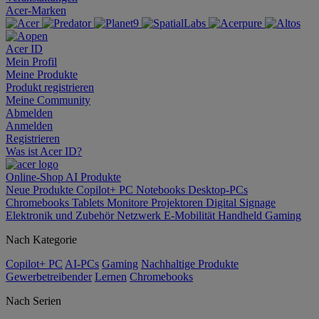
Acer-Marken
Acer ID
Mein Profil
Meine Produkte
Produkt registrieren
Meine Community
Abmelden
Anmelden
Registrieren
Was ist Acer ID?
Online-Shop
AI
Produkte
Neue Produkte
Copilot+ PC
Notebooks
Desktop-PCs
Chromebooks
Tablets
Monitore
Projektoren
Digital Signage
Elektronik und Zubehör
Netzwerk
E-Mobilität
Handheld Gaming
Nach Kategorie
Copilot+ PC
AI-PCs
Gaming
Nachhaltige Produkte
Gewerbetreibender
Lernen
Chromebooks
Nach Serien