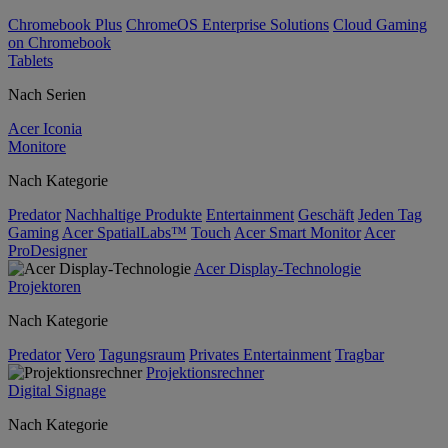
Chromebook Plus
ChromeOS Enterprise Solutions
Cloud Gaming
on Chromebook
Tablets
Nach Serien
Acer Iconia
Monitore
Nach Kategorie
Predator
Nachhaltige Produkte
Entertainment
Geschäft
Jeden Tag
Gaming
Acer SpatialLabs™
Touch
Acer Smart Monitor
Acer
ProDesigner
Acer Display-Technologie
Projektoren
Nach Kategorie
Predator
Vero
Tagungsraum
Privates Entertainment
Tragbar
Projektionsrechner
Digital Signage
Nach Kategorie