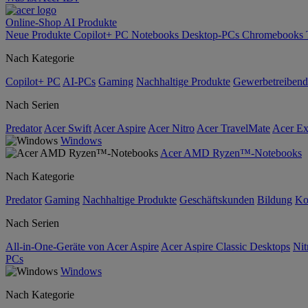
Online-Shop
AI
Produkte
Neue Produkte
Copilot+ PC
Notebooks
Desktop-PCs
Chromebooks
Nach Kategorie
Copilot+ PC
AI-PCs
Gaming
Nachhaltige Produkte
Gewerbetreibend
Nach Serien
Predator
Acer Swift
Acer Aspire
Acer Nitro
Acer TravelMate
Acer Ex
Windows
Acer AMD Ryzen™-Notebooks
Nach Kategorie
Predator
Gaming
Nachhaltige Produkte
Geschäftskunden
Bildung
Ko
Nach Serien
All-in-One-Geräte von Acer Aspire
Acer Aspire Classic Desktops
Nit
PCs
Windows
Nach Kategorie