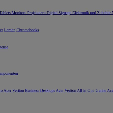
Tablets
Monitore
Projektoren
Digital Signage
Elektronik und Zubehör
er
Lernen
Chromebooks
tensa
mponenten
ro
Acer Veriton Business Desktops
Acer Veriton All-in-One-Geräte
Ace