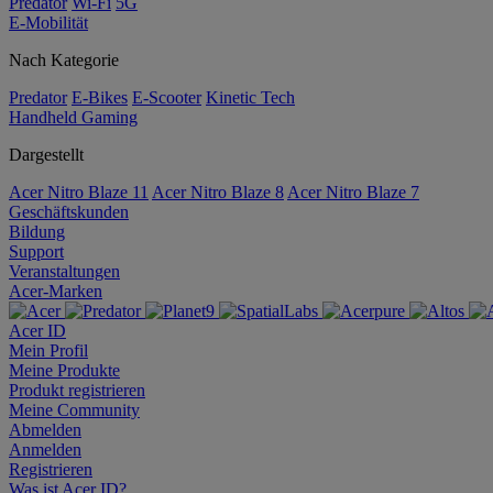
Predator
Wi-Fi
5G
E-Mobilität
Nach Kategorie
Predator
E-Bikes
E-Scooter
Kinetic Tech
Handheld Gaming
Dargestellt
Acer Nitro Blaze 11
Acer Nitro Blaze 8
Acer Nitro Blaze 7
Geschäftskunden
Bildung
Support
Veranstaltungen
Acer-Marken
Acer ID
Mein Profil
Meine Produkte
Produkt registrieren
Meine Community
Abmelden
Anmelden
Registrieren
Was ist Acer ID?