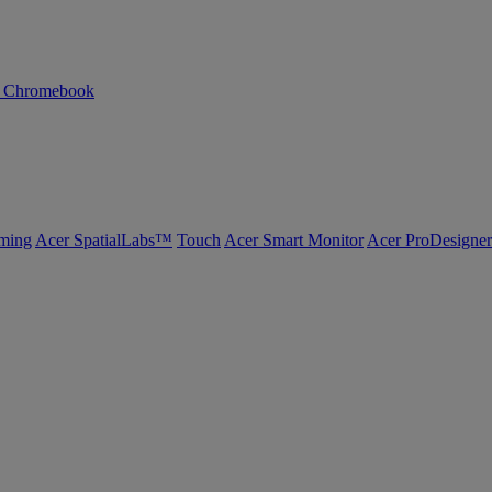
n Chromebook
ming
Acer SpatialLabs™
Touch
Acer Smart Monitor
Acer ProDesigner