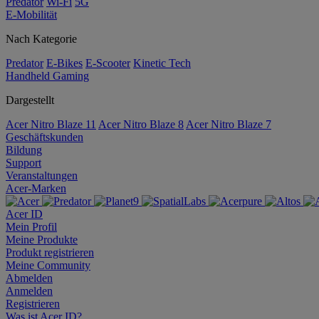
Predator
Wi-Fi
5G
E-Mobilität
Nach Kategorie
Predator
E-Bikes
E-Scooter
Kinetic Tech
Handheld Gaming
Dargestellt
Acer Nitro Blaze 11
Acer Nitro Blaze 8
Acer Nitro Blaze 7
Geschäftskunden
Bildung
Support
Veranstaltungen
Acer-Marken
Acer ID
Mein Profil
Meine Produkte
Produkt registrieren
Meine Community
Abmelden
Anmelden
Registrieren
Was ist Acer ID?