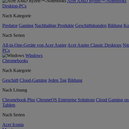
Acer AMD Ryzen™-Notebooks
Desktop-PCs
Nach Kategorie
Predator
Gaming
Nachhaltige Produkte
Geschäftskunden
Bildung
Ko
Nach Serien
All-in-One-Geräte von Acer Aspire
Acer Aspire Classic Desktops
Nit
PCs
Windows
Chromebooks
Nach Kategorie
Geschäft
Cloud-Gaming
Jeden Tag
Bildung
Nach Lösung
Chromebook Plus
ChromeOS Enterprise Solutions
Cloud Gaming o
Tablets
Nach Serien
Acer Iconia