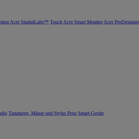
ming
Acer SpatialLabs™
Touch
Acer Smart Monitor
Acer ProDesigner
udio
Tastaturen, Mäuse und Stylus Pens
Smart-Geräte