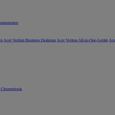
mponenten
ro
Acer Veriton Business Desktops
Acer Veriton All-in-One-Geräte
Ace
n Chromebook