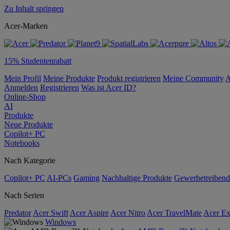
Zu Inhalt springen
Acer-Marken
15% Studentenrabatt
Mein Profil
Meine Produkte
Produkt registrieren
Meine Community
A
Anmelden
Registrieren
Was ist Acer ID?
Online-Shop
AI
Produkte
Neue Produkte
Copilot+ PC
Notebooks
Nach Kategorie
Copilot+ PC
AI-PCs
Gaming
Nachhaltige Produkte
Gewerbetreibend
Nach Serien
Predator
Acer Swift
Acer Aspire
Acer Nitro
Acer TravelMate
Acer Ex
Windows