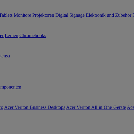
Tablets
Monitore
Projektoren
Digital Signage
Elektronik und Zubehör
er
Lernen
Chromebooks
tensa
mponenten
ro
Acer Veriton Business Desktops
Acer Veriton All-in-One-Geräte
Ace