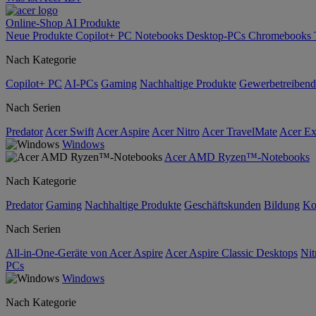
Online-Shop
AI
Produkte
Neue Produkte
Copilot+ PC
Notebooks
Desktop-PCs
Chromebooks
Nach Kategorie
Copilot+ PC
AI-PCs
Gaming
Nachhaltige Produkte
Gewerbetreibend
Nach Serien
Predator
Acer Swift
Acer Aspire
Acer Nitro
Acer TravelMate
Acer Ex
Windows
Acer AMD Ryzen™-Notebooks
Nach Kategorie
Predator
Gaming
Nachhaltige Produkte
Geschäftskunden
Bildung
Ko
Nach Serien
All-in-One-Geräte von Acer Aspire
Acer Aspire Classic Desktops
Nit
PCs
Windows
Nach Kategorie